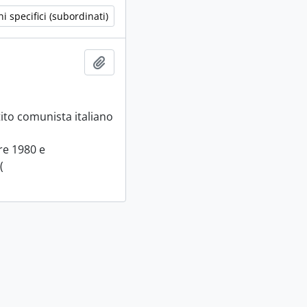
i specifici (subordinati)
Aggiungi all'area di lavoro
tito comunista italiano
bre 1980 e
(