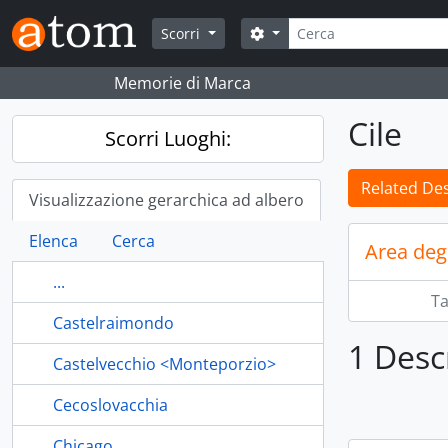
Skip to main content
Cerca
Search options
Scorri
Memorie di Marca
Cile
Scorri Luoghi:
Related Des
Visualizzazione gerarchica ad albero
Elenca
Cerca
Area deg
...
T
Castelraimondo
1 Descr
Castelvecchio <Monteporzio>
Cecoslovacchia
Chicago