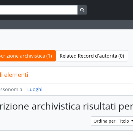
Search in browse page
crizione archivistica (1)
Related Record d'autorità (0)
li elementi
assonomia
Luoghi
izione archivistica risultati per
Ordina per: Titolo