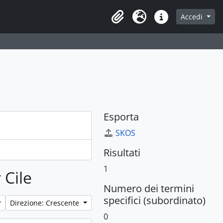
Accedi
Area di lavoro
Lingua
Collegamenti veloci
Esporta
SKOS
Risultati
1
 Cile
Numero dei termini
specifici (subordinato)
Direzione: Crescente
0