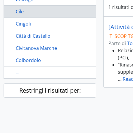
1 risultati
Cile
Cingoli
[Attività
Città di Castello
IT ISCOP TG
Parte di
To
Civitanova Marche
Relazi
(PCI);
Colbordolo
"Rinasc
supplem
...
…
Rea
Restringi i risultati per: