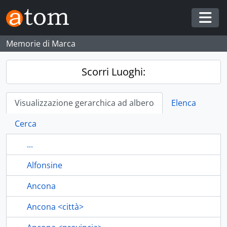
Skip to main content
Togg
Memorie di Marca
Scorri Luoghi:
Visualizzazione gerarchica ad albero
Elenca
Cerca
...
Alfonsine
Ancona
Ancona <città>