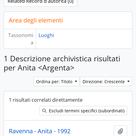
Related Record d'autorità (0)
Area degli elementi
Tassonomi
Luoghi
a
1 Descrizione archivistica risultati
per Anita <Argenta>
Ordina per: Titolo
Direzione: Crescente
1 risultati correlati direttamente
Escludi termini specifici (subordinati)
Ravenna - Anita - 1992
Aggiu