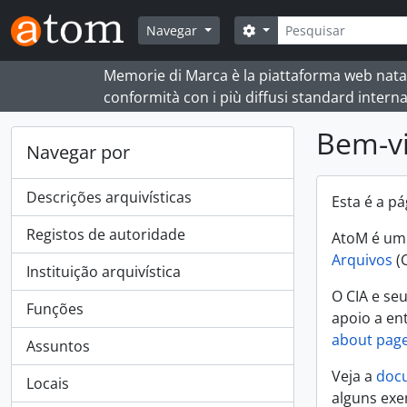
Skip to main content
Pesquisar
Opções de busca
Navegar
Memorie di Marca è la piattaforma web nata per
conformità con i più diffusi standard interna
Bem-v
Navegar por
Descrições arquivísticas
Esta é a p
Registos de autoridade
AtoM é um 
Arquivos
(
Instituição arquivística
O CIA e se
Funções
apoio a en
about pag
Assuntos
Veja a
doc
Locais
alguns exe