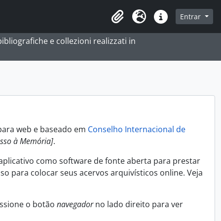
 navegação
Entrar
Área de transferência
Idioma
Ligações rápidas
bliografiche e collezioni realizzati in
o para web e baseado em
Conselho Internacional de
esso à Memória]
.
aplicativo como software de fonte aberta para prestar
o para colocar seus acervos arquivísticos online. Veja
essione o botão
navegador
no lado direito para ver