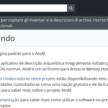
Busque na página de
 ospitare gli inventari e le descrizioni di archivi, risorse bi
zionali.
indo
ágina padrão para o AtoM.
aplicativo de descrição arquivística integralmente voltad
CIA) normas.
AtoM
é um acrônimo para
Access to Memory [Ac
us
colaboradores neste projeto
estão disponibilizando este 
tidades custodiadoras como uma opção gratuita e de fácil us
e
para saber mais sobre o projeto AtoM.
umentação
para saber mais como utilizar o software ou pr
mplos.