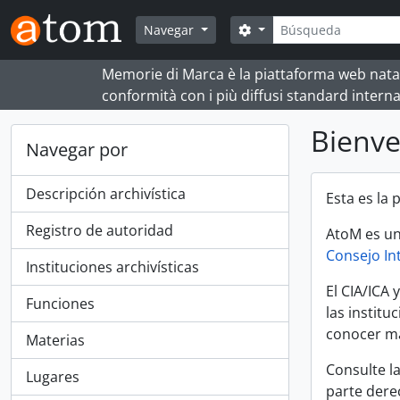
Skip to main content
Búsqueda
Search options
Navegar
Memorie di Marca è la piattaforma web nata per
conformità con i più diffusi standard interna
Bienv
Navegar por
Descripción archivística
Esta es la
Registro de autoridad
AtoM es un
Consejo In
Instituciones archivísticas
El CIA/ICA 
Funciones
las instit
conocer má
Materias
Consulte l
Lugares
parte dere