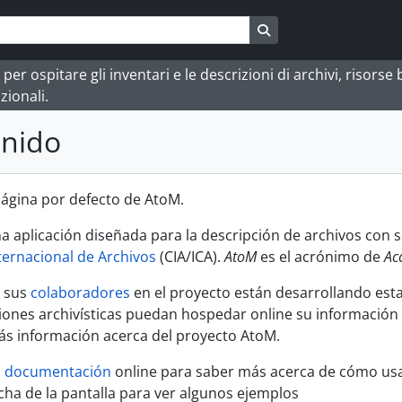
Search in browse pag
 ospitare gli inventari e le descrizioni di archivi, risorse bi
zionali.
enido
 página por defecto de AtoM.
a aplicación diseñada para la descripción de archivos con
ternacional de Archivos
(CIA/ICA).
AtoM
es el acrónimo de
Ac
y sus
colaboradores
en el proyecto están desarrollando esta
uciones archivísticas puedan hospedar online su información
s información acerca del proyecto AtoM.
a
documentación
online para saber más acerca de cómo usa
cha de la pantalla para ver algunos ejemplos