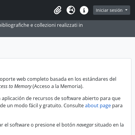
e
Iniciar sesión
Portapapeles
Idioma
Enlaces rápidos
bliografiche e collezioni realizzati in
 soporte web completo basada en los estándares del
cess to Memory
(Acceso a la Memoria).
 aplicación de recursos de software abierto para que
 de un modo fácil y gratuito. Consulte
about page
para
r el software o presione el botón
navegar
situado en la