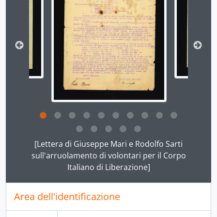
[Unità documentaria] 13 - "Elenco n. 12", s.d.
[Unità documentaria] 14 - "Elenco n. 13", s.d.
[Unità documentaria] 15 - [Elenco n. 14. Partigiani della Divisione Garibaldi Pesaro], s.d.
[Unità documentaria] 16 - [Elenco n. 14. Partigiani della Divisione Garibaldi Pesaro], s.d.
[Unità archivistica] b.5-fasc.8 - Salvacondotti alleati per Mari, 1944-1945
[Unità archivistica] b.5-fasc.9 - [GAP Pesaro], 1944-1945
[Unità archivistica] b.6-fasc.10 - [Relazioni varie], 1944-1947
[Unità archivistica] b.6-fasc.11 - "Resistenza Ascoli Piceno", 1944-1965
[Unità archivistica] b.6-fasc.12 - [Resistenza Pesaro. Varie], 1944-1965
[Unità archivistica] b.6-fasc.13 - [Brigate e Resistenza Pesaro], 1944-1969
[Unità archivistica] b.7-fasc.14 - Documenti [Brigata Garibaldi] Bruno Lugli, 1944-1974
[Unità archivistica] b.7-fasc.15 - "Personale (sede)", 1944-1994
Clicking this description title link will open the desc
[Unità archivistica] b.7-fasc.16 - [Corrispondenza varia], 1944-2000
[Lettera di Giuseppe Mari e Rodolfo Sarti
[Unità archivistica] b.7-fasc.17 - Padellino, 1950
sull'arruolamento di volontari per il Corpo
[Unità archivistica] b.8-fasc.18 - "Resistenza (generale)", 1954-1985
Italiano di Liberazione]
[Unità archivistica] b.8-fasc.19 - Intervista di Carlo Paladini a Renato Vianello, 10 agosto 1979
[Unità archivistica] b.8-fasc.20 - Interviste varie, 1979-1988
Area dell'identificazione
[Unità archivistica] b.8-fasc.21 - Intervista di Carlo Paladini a Walchiria Terradura e a Renato Vianello, 22 marzo 1980
[Unità archivistica] b.8-fasc.22 - "Cinquantesimo", 1982-2000