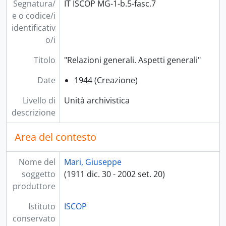
Segnatura/
IT ISCOP MG-1-b.5-fasc.7
[Unità archivistica] b.8-fasc.23 - Carlo Paladini. Intervista Arnaldo Mauri. 27/5/87, 1987
e o codice/i
[Unità archivistica] b.9-fasc.24 - Mauri Arnaldo, 1995
identificativ
[Unità archivistica] b.9-fasc.25 - [Distaccamento GAP Schieti], 1996
o/i
[Unità archivistica] b.9-fasc.26 - "Tenente Mini e altri (Davide Mariani) (sempre le interviste ecc.)", s.d.
[series] 2 - Fotografie, 1947-1997
Titolo
"Relazioni generali. Aspetti generali"
[series] 3 - Periodici e materiale a stampa, 1943-1999
Date
1944 (Creazione)
Livello di
Unità archivistica
descrizione
Area del contesto
Nome del
Mari, Giuseppe
soggetto
(1911 dic. 30 - 2002 set. 20)
produttore
Istituto
ISCOP
conservato