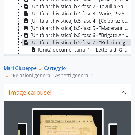
[Unità archivistica] b.4-fasc.2 - Tavullia-Saludecio, 1926-1999
[Unità archivistica] b.4-fasc.3 - Varie, 1926-2002
[Unità archivistica] b.5-fasc.4 - [Celebrazioni del ventennale della Resistenza e correzioni al libro Guerriglia sull'Appennino], 1936-1994
[Unità archivistica] b.5-fasc.5 - "Macerata: documenti vari. Pubblicazioni", 1943-1965
[Unità archivistica] b.5-fasc.6 - "Brigate Ancona", 1944
[Unità archivistica] b.5-fasc.7 - "Relazioni generali. Aspetti generali", 1944
[Unità documentaria] 1 - [Lettera di Giuseppe Mari e Rodolfo Sarti sull'arruolamento di volontari per il Corpo Italiano di Liberazione], Ancona, 12 ottobre 1944
[Unità documentaria] 2 - "Elenco n. 1 riconoscimento gradi gerarchici partigiani", s.d.
[Unità documentaria] 3 - "Elenco n. 2 riconoscimento gradi gerarchici partigiani", s.d.
Mari Giuseppe
Carteggio
[Unità documentaria] 4 - "Elenco n. 3 riconoscimento gradi gerarchici partigiani", s.d.
"Relazioni generali. Aspetti generali"
[Unità documentaria] 5 - "Elenco n. 4 riconoscimento gradi gerarchici partigiani", s.d.
[Unità documentaria] 6 - "Elenco n. 5", s.d.
Image carousel
[Unità documentaria] 7 - "Elenco n. 6", s.d.
[Unità documentaria] 8 - "Elenco n. 7", s.d.
[Unità documentaria] 9 - "Elenco n. 8 gradi gerarchici partigiani - riconoscimento - (Divisione Mario Gr[uppo] Divis[ioni] Spartaco)", s.d.
Changing the current slide of this carousel will chan
[Unità documentaria] 10 - "Elenco n. 9", s.d.
[Unità documentaria] 11 - "Elenco n. 10", s.d.
[Unità documentaria] 12 - "Elenco n. 11", s.d.