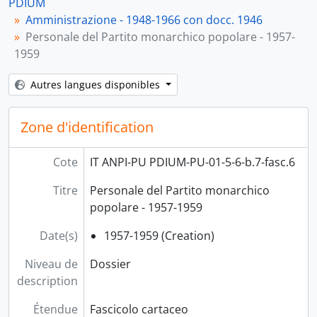
PDIUM
[Dossier] 11-b.7-fasc.11 - Contabilità Partito democratico italiano - 1959-1961, 1959-1961
Amministrazione - 1948-1966 con docc. 1946
[Dossier] 12-b.7-fasc.12 - Personale del Partito democratico italiano - 1959; 1962-1966, 1959-1966
Personale del Partito monarchico popolare - 1957-
[Série] 6 - Federazione provinciale. Sezioni - 1947-1960, 1947-1960
1959
[Série] 7 - Movimento femminile - 1948-1961, 1948-1961
[Série] 8 - Movimento giovanile - 1948-1963, 1948-1963
Autres langues disponibles
[Série] 9 - Stampa e propaganda - 1947-1961 con doc. 1930, 1947-1961
Zone d'identification
Cote
IT ANPI-PU PDIUM-PU-01-5-6-b.7-fasc.6
Titre
Personale del Partito monarchico
popolare - 1957-1959
Date(s)
1957-1959 (Creation)
Niveau de
Dossier
description
Étendue
Fascicolo cartaceo