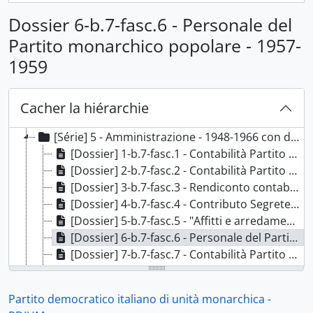
Dossier 6-b.7-fasc.6 - Personale del
Partito monarchico popolare - 1957-
[Fonds] PDIUM-PU-01 - Partito democratico italiano di unità monarchica - PDIUM, 1947-1968; 1971 con docc. 1930; [1945]-1946
1959
[Série] 1 - Congressi - 1949-1958 con doc. [1945], 1949-1958 con docc. [1945]
[Série] 2 - Comitato regionale - 1953-1958, 1953-1958
[Série] 3 - Federazione provinciale - 1947-1965; 1967-1968; 1971, 1947-1965; 1967-1968; 1971
Cacher la hiérarchie
[Série] 4 - Organizzazione - 1948-1968, 1948-1968
[Série] 5 - Amministrazione - 1948-1966 con docc. 1946, 1946-1966
[Dossier] 1-b.7-fasc.1 - Contabilità Partito nazionale monarchico - 1948-1950; 1946, 1946-1950
[Dossier] 2-b.7-fasc.2 - Contabilità Partito nazionale monarchico - 1952-1959, 1952-1959
[Dossier] 3-b.7-fasc.3 - Rendiconto contabilità PNM - 1953-1955, 1953-1955
[Dossier] 4-b.7-fasc.4 - Contributo Segreteria amministrativa PNM - 1953-1957, 1953-1957
[Dossier] 5-b.7-fasc.5 - "Affitti e arredamenti" - 1957-1958, 1957-1958
[Dossier] 6-b.7-fasc.6 - Personale del Partito monarchico popolare - 1957-1959, 1957-1959
[Dossier] 7-b.7-fasc.7 - Contabilità Partito monarchico popolare - 1957-1959, 1957-1959
[Dossier] 8-b.7-fasc.8 - "Gestione auto" - 1958, 1958
[Dossier] 9-b.7-fasc.9 - "Cartella Previdenza sociale" - 1958-1959, 1958-1959
Partito democratico italiano di unità monarchica -
[Dossier] 10-b.7-fasc.10 - Inventario beni - 1959-1961, 1959-1961