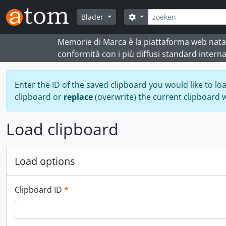
Skip to main content
zoeken
Search options
Blader
Memorie di Marca è la piattaforma web nata per
conformità con i più diffusi standard interna
Enter the ID of the saved clipboard you would like to lo
clipboard or
replace
(overwrite) the current clipboard 
Load clipboard
Load options
This field is required.
Clipboard ID
*