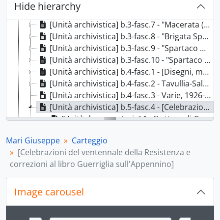
[Unità archivistica] b.3-fasc.5 - "Macerata. Brigata Buscalferri (Volante 201)-Tolentino", 1954
Hide hierarchy
[Unità archivistica] b.3-fasc.6 - "Macerata. Banda Montenero Cingoli", 1963
[Unità archivistica] b.3-fasc.7 - "Macerata (Spartaco). Battaglione 1° maggio", s.d.
[Unità archivistica] b.3-fasc.8 - "Brigata Spartaco. 6° Battaglione Nicolò", s.d.
[Unità archivistica] b.3-fasc.9 - "Spartaco Macerata. 5° Battaglione Giammario Fazzini", s.d.
[Unità archivistica] b.3-fasc.10 - "Spartaco Macerata. Battaglione 205", s.d.
[Unità archivistica] b.4-fasc.1 - [Disegni, mappe e poesie], 1831-2000
[Unità archivistica] b.4-fasc.2 - Tavullia-Saludecio, 1926-1999
[Unità archivistica] b.4-fasc.3 - Varie, 1926-2002
[Unità archivistica] b.5-fasc.4 - [Celebrazioni del ventennale della Resistenza e correzioni al libro Guerriglia sull'Appennino], 1936-1994
[Unità documentaria] 1 - [Lettera di G. Busi su Francesco Porcarelli], Roma, 12 gennaio 1936
[Unità documentaria] 2 - [Verbale della dichiarazione di Francesco Porcarelli redatto dal commissario Florindo Grillo], Macerata, [17 marzo 1941]
Mari Giuseppe
Carteggio
[Unità documentaria] 3 - "I Comitati di liberazione nelle Marche", 1 gennaio 1944
[Celebrazioni del ventennale della Resistenza e
[Unità documentaria] 4 - "Lapide ai partigiani caduti", 10 luglio 1945
correzioni al libro Guerriglia sull'Appennino]
[Unità documentaria] 5 - "Il prof. Cioppettini e due compagni assolti dalla Corte di Appello di Ancona", 20 maggio 1952
[Unità documentaria] 6 - "Biografia aggiornata [di Guido Latini]", Macerata, 21 ottobre 1954
[Unità documentaria] 7 - [Lettera di Walter Nerozzi su una manifestazione organizzata a Matelica in onore dei partigiani caduti], Roma, 16 marzo 1957
Image carousel
[Unità documentaria] 8 - [Lettera di trasmissione di una fotografia inviata da Silvio Battistini], Matelica, 31 luglio 1957
[Unità documentaria] 9 - [Nota di Silvio Battistini sulla medaglia al valore militare concessa al partigiano Augusto Cegna], [1958]