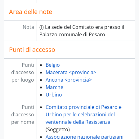
[Unità archivistica] b.7-fasc.17 - Padellino, 1950
Area delle note
[Unità archivistica] b.8-fasc.18 - "Resistenza (generale)", 1954-1985
[Unità archivistica] b.8-fasc.19 - Intervista di Carlo Paladini a Renato Vianello, 10 agosto 1979
Nota
(I) La sede del Comitato era presso il
[Unità archivistica] b.8-fasc.20 - Interviste varie, 1979-1988
Palazzo comunale di Pesaro.
[Unità archivistica] b.8-fasc.21 - Intervista di Carlo Paladini a Walchiria Terradura e a Renato Vianello, 22 marzo 1980
[Unità archivistica] b.8-fasc.22 - "Cinquantesimo", 1982-2000
Punti di accesso
[Unità archivistica] b.8-fasc.23 - Carlo Paladini. Intervista Arnaldo Mauri. 27/5/87, 1987
[Unità archivistica] b.9-fasc.24 - Mauri Arnaldo, 1995
Punti
Belgio
[Unità archivistica] b.9-fasc.25 - [Distaccamento GAP Schieti], 1996
d'accesso
Macerata <provincia>
[Unità archivistica] b.9-fasc.26 - "Tenente Mini e altri (Davide Mariani) (sempre le interviste ecc.)", s.d.
per luogo
Ancona <provincia>
[series] 2 - Fotografie, 1947-1997
Marche
[series] 3 - Periodici e materiale a stampa, 1943-1999
Urbino
Punti
Comitato provinciale di Pesaro e
d'accesso
Urbino per le celebrazioni del
per nome
ventennale della Resistenza
(Soggetto)
Associazione nazionale partigiani