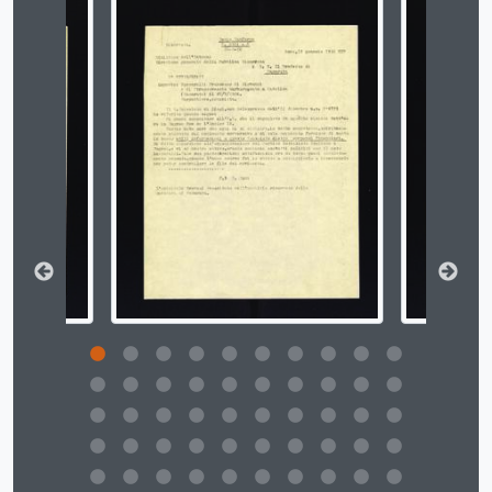
Changing the current slide of this carousel will chan
[Unità documentaria] 10 - [Lettera di Silvio Battistini sulla mancata consegna ai familiari del partigiano Augusto Cegna della medaglia d'argento al valore militare], Matelica, 18 giugno 1959
[Unità documentaria] 11 - [Lettera di trasmissione di documenti sull'attività partigiana nella zona di Cingoli inviata da Giuseppe Salomoni], Macerata, 5 giugno 1963
[Unità documentaria] 12 - [Lettera di trasmissione di documenti sull'attività partigiana nella zona di Cingoli inviata da Giuseppe Salomoni], Macerata, 20 giugno 1963
[Unità documentaria] 13 - [Lettera di Alfranco Capponi sulla lotta partigiana combattuta a Pioraco e sulla composizione e l'attività svolta dal locale CLN], Pioraco, 23 giugno 1963
[Unità documentaria] 14 - [Lettera di Silvio Battistini sulla composizione e l'attività del CLN di Matelica], Matelica, 5 luglio 1963
[Unità documentaria] 15 - [Lettera di trasmissione di documenti sull'attività partigiana nella zona di Cingoli inviata da Giuseppe Salomoni], Macerata, 8 luglio 1963
[Unità documentaria] 16 - [Lettera di Leopold Verbovsek sulla traduzione di un libro di Giuseppe Mari e questioni diverse], Lubiana, 30 marzo 1964
[Unità documentaria] 17 - [Lettera di ringraziamento di Augusto Pantanetti per la ricezione di una fotografia], Macerata, 23 maggio 1964
[Unità documentaria] 18 - [Richiesta di Augusto Pantanetti di copia di un libro di Giuseppe Mari], Macerata, 24 maggio 1964
[Unità documentaria] 19 - [Lettera del sindaco di Loro Piceno sulla composizione del locale CLN], Loro Piceno, 21 settembre 1964
[Unità documentaria] 20 - [Lettera di Giuseppe Pancaldi sulla composizione del CLN di Filottrano e i partigiani combattenti e i patrioti riconosciuti], Filottrano, 24 settembre 1964
[Unità documentaria] 21 - [Lettera di Giuseppe Salomoni sulla composizione del CLN di Cingoli], Macerata, 26 settembre 1964
[Unità documentaria] 22 - [Lettera di G. Brusciotti contenente i nominativi del comandante e del vicecomandante della Brigata Spartaco], Fiastra, 28 settembre 1964
[Unità documentaria] 23 - [Lettera di Silvio Filippi sui partigiani di Loreto], Loreto, 28 settembre 1964
[Unità documentaria] 24 - [Lettera di Mario Rilli sulla composizione del CLN di Colmurano], Colmurano, 28 settembre 1964
[Unità documentaria] 25 - [Lettera di Diego Boldrini sui membri del CLN e delle formazioni militari di Sassoferrato], Sassoferrato, 29 settembre 1964
[Unità documentaria] 26 - [Lettera di Alberto Zavatti sulla composizione del CLN di Senigallia], Senigallia, 30 settembre 1964
[Unità documentaria] 27 - [Lettera del sindaco di Castelfidardo sulla composizione del locale CLN], Castelfidardo, 1 ottobre 1964
[Unità documentaria] 28 - [Lettera di Armando Fancelli sui partigiani e gli antifascisti che parteciparono alla lotta di Liberazione nella zona di Fabriano], Fabriano, 2 ottobre 1964