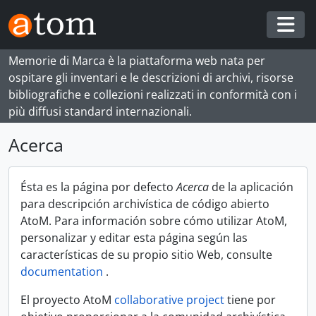
Skip to main content
Togg
Memorie di Marca è la piattaforma web nata per
ospitare gli inventari e le descrizioni di archivi, risorse
bibliografiche e collezioni realizzati in conformità con i
più diffusi standard internazionali.
Acerca
Ésta es la página por defecto
Acerca
de la aplicación
para descripción archivística de código abierto
AtoM. Para información sobre cómo utilizar AtoM,
personalizar y editar esta página según las
características de su propio sitio Web, consulte
documentation
.
El proyecto AtoM
collaborative project
tiene por