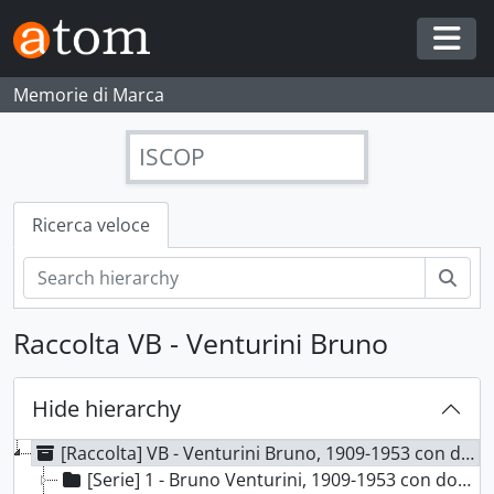
Skip to main content
Togg
Memorie di Marca
ISCOP
Ricerca veloce
Cerc
Raccolta VB - Venturini Bruno
Hide hierarchy
[Raccolta] VB - Venturini Bruno, 1909-1953 con docc. s.d.
[Serie] 1 - Bruno Venturini, 1909-1953 con docc. s.d.