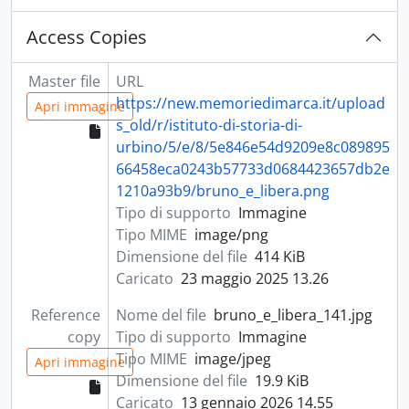
Access Copies
Master file
URL
https://new.memoriedimarca.it/upload
Apri immagine
s_old/r/istituto-di-storia-di-
urbino/5/e/8/5e846e54d9209e8c089895
66458eca0243b57733d0684423657db2e
1210a93b9/bruno_e_libera.png
Tipo di supporto
Immagine
Tipo MIME
image/png
Dimensione del file
414 KiB
Caricato
23 maggio 2025 13.26
Reference
Nome del file
bruno_e_libera_141.jpg
copy
Tipo di supporto
Immagine
Tipo MIME
image/jpeg
Apri immagine
Dimensione del file
19.9 KiB
Caricato
13 gennaio 2026 14.55