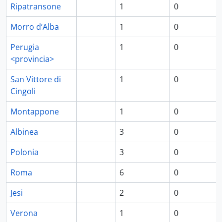
Ripatransone
1
0
Morro d’Alba
1
0
Perugia
1
0
<provincia>
San Vittore di
1
0
Cingoli
Montappone
1
0
Albinea
3
0
Polonia
3
0
Roma
6
0
Jesi
2
0
Verona
1
0