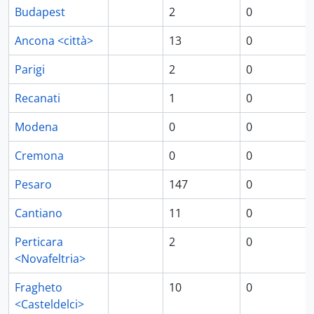
Budapest
2
0
Ancona <città>
13
0
Parigi
2
0
Recanati
1
0
Modena
0
0
Cremona
0
0
Pesaro
147
0
Cantiano
11
0
Perticara
2
0
<Novafeltria>
Fragheto
10
0
<Casteldelci>