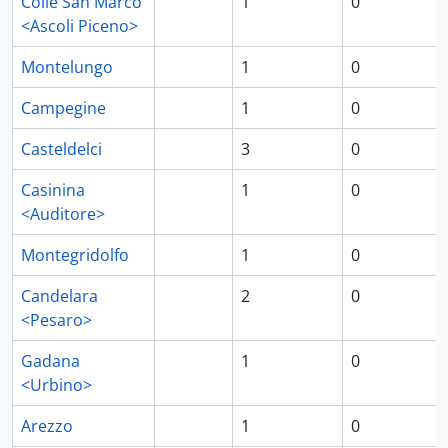
Colle San Marco
1
0
<Ascoli Piceno>
Montelungo
1
0
Campegine
1
0
Casteldelci
3
0
Casinina
1
0
<Auditore>
Montegridolfo
1
0
Candelara
2
0
<Pesaro>
Gadana
1
0
<Urbino>
Arezzo
1
0