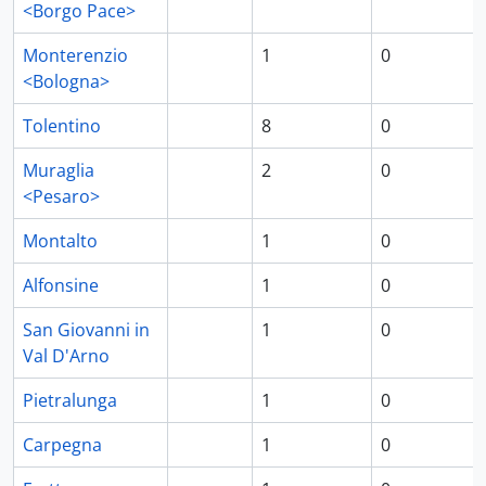
<Borgo Pace>
Monterenzio
1
0
<Bologna>
Tolentino
8
0
Muraglia
2
0
<Pesaro>
Montalto
1
0
Alfonsine
1
0
San Giovanni in
1
0
Val D'Arno
Pietralunga
1
0
Carpegna
1
0