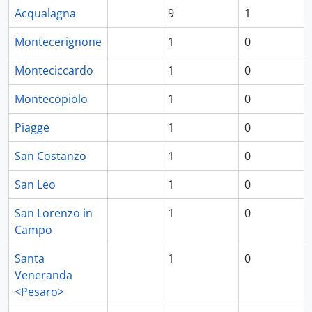
Acqualagna
9
1
Montecerignone
1
0
Monteciccardo
1
0
Montecopiolo
1
0
Piagge
1
0
San Costanzo
1
0
San Leo
1
0
San Lorenzo in
1
0
Campo
Santa
1
0
Veneranda
<Pesaro>