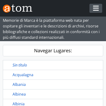
Skip to main content
Togg
Memorie di Marca è la piattaforma web nata per
ospitare gli inventari e le descrizioni di archivi, risorse
bibliografiche e collezioni realizzati in conformità con i
più diffusi standard internazionali.
Navegar Lugares:
Sin título
Acqualagna
Albania
Albinea
Albinia