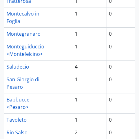
Fratterosa
1
0
Montecalvo in
1
0
Foglia
Montegranaro
1
0
Monteguiduccio
1
0
<Montefelcino>
Saludecio
4
0
San Giorgio di
1
0
Pesaro
Babbucce
1
0
<Pesaro>
Tavoleto
1
0
Rio Salso
2
0