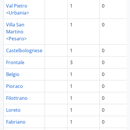
Val Pietro
1
0
<Urbania>
Villa San
1
0
Martino
<Pesaro>
Castelbolognese
1
0
Frontale
3
0
Belgio
1
0
Pioraco
1
0
Filottrano
1
0
Loreto
1
0
Fabriano
1
0