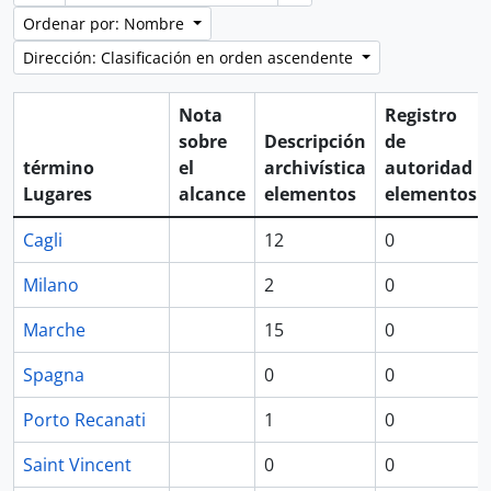
Ordenar por: Nombre
Dirección: Clasificación en orden ascendente
Nota
Registro
sobre
Descripción
de
término
el
archivística
autoridad
Lugares
alcance
elementos
elementos
Cagli
12
0
Milano
2
0
Marche
15
0
Spagna
0
0
Porto Recanati
1
0
Saint Vincent
0
0