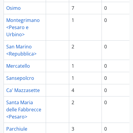
Osimo
7
0
Montegrimano
1
0
<Pesaro e
Urbino>
San Marino
2
0
<Repubblica>
Mercatello
1
0
Sansepolcro
1
0
Ca' Mazzasette
4
0
Santa Maria
2
0
delle Fabbrecce
<Pesaro>
Parchiule
3
0