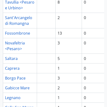
Tavullia <Pesaro
8
0
e Urbino>
Sant'Arcangelo
2
0
di Romangna
Fossombrone
13
0
Novafeltria
3
0
<Pesaro>
Saltara
5
0
Caprera
1
0
Borgo Pace
3
0
Gabicce Mare
2
0
Legnano
1
0