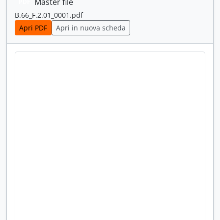
Master file
PDF
[Fondo] Film - Film - Federazione italiana lavoratori del mare - 1945-1978; [1986?], 1945 - 1978; [1986?]
B.66_F.2.01_0001.pdf
[Fondo] Autoferrotranvieri - Sindacato autoferrotranvieri - 1959-1975, 1959 - 1975
Apri PDF
Apri in nuova scheda
[Fondo] Fidag - Fidag - Federazione italiana dipendenti aziende gas - 1954-1977, 1954-1977