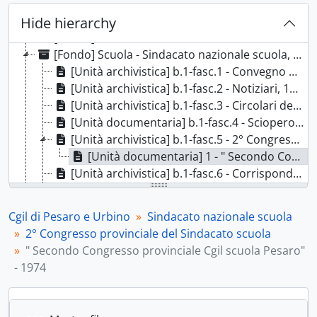
[Fondo] Spi - Spi - Sindacato italiano pensionati - 1961-1996, 1961-1996
[Fondo] Fiom - Fiom - Federazione impiegati operai metallurgici - 1962-2016, 1962-2016
Hide hierarchy
[Fondo] Filtea - Filtea - Federazione italiana lavoratori tessili e abbigliamento - 1967-1988, 1967-1988
[Fondo] Scuola - Sindacato nazionale scuola, 1967-1975
[Unità archivistica] b.1-fasc.1 - Convegno nazionale costitutivo del Sindacato scuola, 1967
[Unità archivistica] b.1-fasc.2 - Notiziari, 1968
[Unità archivistica] b.1-fasc.3 - Circolari del Sindacato nazionale scuola, 1969 - 1970
[Unità documentaria] b.1-fasc.4 - Sciopero nazionale della scuola, [1973]
[Unità archivistica] b.1-fasc.5 - 2° Congresso provinciale del Sindacato scuola, 1974
[Unità documentaria] 1 - " Secondo Congresso provinciale Cgil scuola Pesaro" - 1974, 1974
[Unità archivistica] b.1-fasc.6 - Corrispondenza e circolari, 1974
[Unità archivistica] b.1-fasc.7 - Corsi abilitanti, 1975
[Fondo] Fisac - Fisac - Federazione italiana sindacale lavoratori assicurazione e credito, 1970 - 1985; 1992 - 1999; 2023
Cgil di Pesaro e Urbino
Sindacato nazionale scuola
[Fondo] Fidat - Fidat - Federazione Italiana dipendenti aziende telecomunicazioni, 1961; 1970-1973
2° Congresso provinciale del Sindacato scuola
[Fondo] Filcea - Filcea - Federazione italiana lavoratori chimici e affini, 1977-1989
" Secondo Congresso provinciale Cgil scuola Pesaro"
[Fondo] Inca - Inca - Istituto nazionale confederale assistenza - 1953-1996, 1953-1996
- 1974
[Fondo] CCNL - Contratti collettivi di lavoro, 1928; 1937; 1945 - 2003
[Fondo] Fidae - Fidae - Federazione Italiana dipendenti aziende elettriche, 1970 - 1977
[Fondo] Manifesti - Manifesti, 1980 - 2021