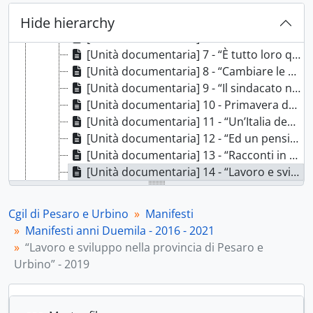
[Unità documentaria] 4 - “Sì alla Cgil” - 2017, 2017
Hide hierarchy
[Unità documentaria] 5 - Fattore umano e Meccanoscritto - 2017, 2017
[Unità documentaria] 6 - “Giornata di mobilitazione nazionale” - 2017, 2017
[Unità documentaria] 7 - “È tutto loro quello che luccica” - [2017], 2017
[Unità documentaria] 8 - “Cambiare le pensioni per dare lavoro ai giovani” - [2017], 2017
[Unità documentaria] 9 - “Il sindacato nelle tue mani” - 2018, 2018
[Unità documentaria] 10 - Primavera della legalità - 2018, 2018
[Unità documentaria] 11 - “Un’Italia democratica e libera da ogni fascismo” - 2018, 2018
[Unità documentaria] 12 - “Ed un pensiero ribelle in cor ci sta” - 2018, 2018
[Unità documentaria] 13 - “Racconti in fondo al mare” - 2019, 2019
[Unità documentaria] 14 - “Lavoro e sviluppo nella provincia di Pesaro e Urbino” - 2019, 2019
[Unità documentaria] 15 - “Presentazione del libro neo socialismo” - 2019, 2019
[Unità documentaria] 16 - Primavera della legalità 2019, 2019
Cgil di Pesaro e Urbino
Manifesti
[Unità documentaria] 17 - “Impronte femminili” - 2019, 2019
Manifesti anni Duemila - 2016 - 2021
[Unità documentaria] 18 - “Le Marche plurali e accoglienti” - 2019, 2019
“Lavoro e sviluppo nella provincia di Pesaro e
[Unità documentaria] 19 - “Seminario Tratta e sfruttamento di esseri umani” - 2019, 2019
Urbino” - 2019
[Unità documentaria] 20 - “La scuola è per tutti” - 2019, 2019
[Unità documentaria] 21 - “Energia e dintorni” - 2019, 2019
[Unità documentaria] 22 - “L’intervento sociale nella provincia di Pesaro e Urbino” - 2019, 2019