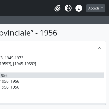
Accedi
Area di lavoro
Lingua
Collegamenti veloci
ovinciale” - 1956
973, 1945-1973
-1959?], [1945-1959?]
 1956
 1956, 1956
 1956, 1956
[195-?]