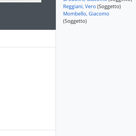
Reggiani, Vero
(Soggetto)
Mombello, Giacomo
e for this digital object. Advancing the carousel above will up
(Soggetto)