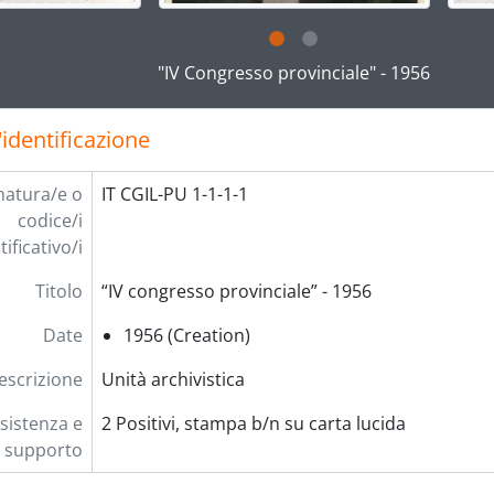
g this description title link will open the description view pag
"IV Congresso provinciale" - 1956
'identificazione
natura/e o
IT CGIL-PU 1-1-1-1
codice/i
tificativo/i
Titolo
“IV congresso provinciale” - 1956
Date
1956 (Creation)
descrizione
Unità archivistica
sistenza e
2 Positivi, stampa b/n su carta lucida
supporto