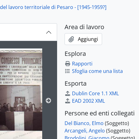
45?]-[195-?]
el lavoro territoriale di Pesaro - [1945-1959?]
zadri - 1950-1963, 1950-1963
 - 1961-1963, 1961-1963
Area di lavoro
3
Aggiungi
ion title displayed in the following carousel. Clicking any im
Esplora
Rapporti
Sfoglia come una lista
Esporta
Dublin Core 1.1 XML
EAD 2002 XML
Persone ed enti collegati
Del Bianco, Elmo
(Soggetto)
Arcangeli, Angelo
(Soggetto)
Brodolini, Giacomo
(Soggetto)