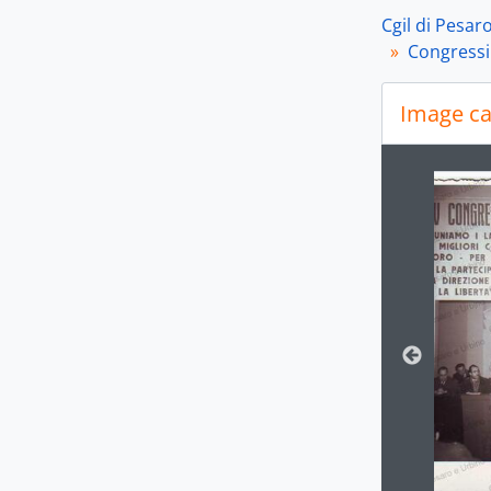
Cgil di Pesar
Congressi
[Se
[Se
Image ca
[Se
[Se
[Se
Changin
[Se