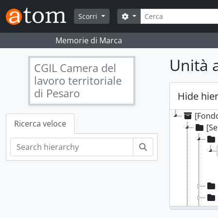
Skip to main content
Cerca
Search options
Scorri
Memorie di Marca
Unità a
CGIL Camera del
lavoro territoriale
di Pesaro
Hide hie
[Fondo
Ricerca veloce
[Se
Cerca