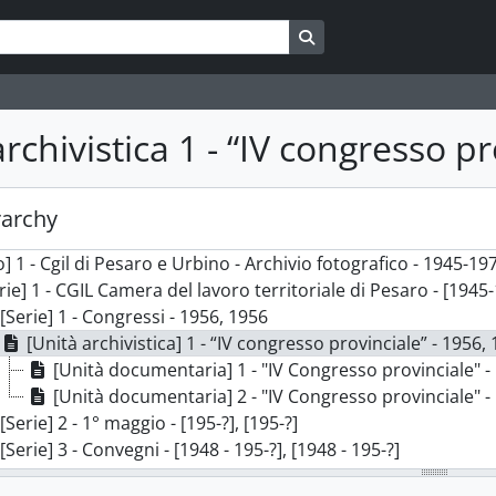
Search in browse page
rchivistica 1 - “IV congresso pr
rarchy
] 1 - Cgil di Pesaro e Urbino - Archivio fotografico - 1945-1
rie] 1 - CGIL Camera del lavoro territoriale di Pesaro - [1945
[Serie] 1 - Congressi - 1956, 1956
[Unità archivistica] 1 - “IV congresso provinciale” - 1956,
[Unità documentaria] 1 - "IV Congresso provinciale" -
[Unità documentaria] 2 - "IV Congresso provinciale" -
[Serie] 2 - 1° maggio - [195-?], [195-?]
[Serie] 3 - Convegni - [1948 - 195-?], [1948 - 195-?]
[Serie] 4 - Rapporti con i partiti politici - 1949 - [195-?], 1949-