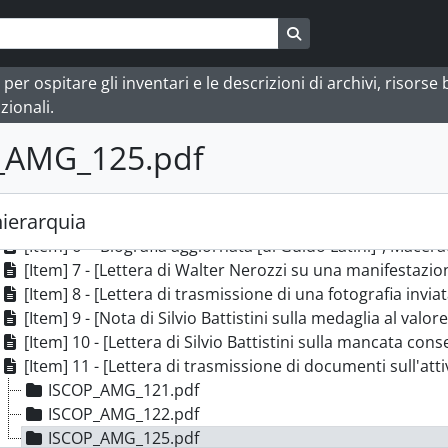
[Documento] b.3-fasc.10 - "Spartaco Macerata. Battaglione 2
[Documento] b.4-fasc.1 - [Disegni, mappe e poesie], 1831-2
Busque na página de
[Documento] b.4-fasc.2 - Tavullia-Saludecio, 1926-1999
[Documento] b.4-fasc.3 - Varie, 1926-2002
 ospitare gli inventari e le descrizioni di archivi, risorse bi
[Documento] b.5-fasc.4 - [Celebrazioni del ventennale della Resisten
zionali.
[Item] 1 - [Lettera di G. Busi su Francesco Porcarelli], R
_AMG_125.pdf
[Item] 2 - [Verbale della dichiarazione di Francesco Porcarelli re
[Item] 3 - "I Comitati di liberazione nelle Marche", 1 gen
[Item] 4 - "Lapide ai partigiani caduti", 10 luglio 1945
hierarquia
[Item] 5 - "Il prof. Cioppettini e due compagni assolti da
[Item] 6 - "Biografia aggiornata [di Guido Latini]", Macer
[Item] 7 - [Lettera di Walter Nerozzi su una manifestazione organizz
[Item] 8 - [Lettera di trasmissione di una fotografia inviata
[Item] 9 - [Nota di Silvio Battistini sulla medaglia al val
[Item] 10 - [Lettera di Silvio Battistini sulla mancata consegna ai familiari del partigia
[Item] 11 - [Lettera di trasmissione di documenti sull'attività partigiana ne
ISCOP_AMG_121.pdf
ISCOP_AMG_122.pdf
ISCOP_AMG_125.pdf