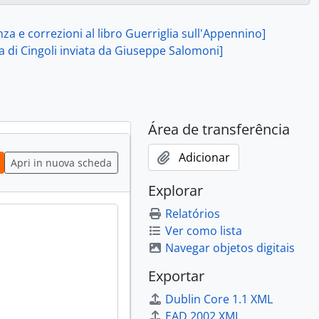
lla zona di Cingoli inviata da Giuseppe Salomoni], Macerata, 20 giugno 1963
 e sulla composizione e l'attività svolta dal locale CLN], Pioraco, 23 giugno 1963
za e correzioni al libro Guerriglia sull'Appennino]
e l'attività del CLN di Matelica], Matelica, 5 luglio 1963
na di Cingoli inviata da Giuseppe Salomoni]
lla zona di Cingoli inviata da Giuseppe Salomoni], Macerata, 8 luglio 1963
bro di Giuseppe Mari e questioni diverse], Lubiana, 30 marzo 1964
er la ricezione di una fotografia], Macerata, 23 maggio 1964
un libro di Giuseppe Mari], Macerata, 24 maggio 1964
Área de transferência
osizione del locale CLN], Loro Piceno, 21 settembre 1964
 i partigiani combattenti e i patrioti riconosciuti], Filottrano, 24 settembre 1964
Adicionar
ione del CLN di Cingoli], Macerata, 26 settembre 1964
Apri in nuova scheda
e e del vicecomandante della Brigata Spartaco], Fiastra, 28 settembre 1964
Explorar
eto], Loreto, 28 settembre 1964
Relatórios
el CLN di Colmurano], Colmurano, 28 settembre 1964
Ver como lista
rmazioni militari di Sassoferrato], Sassoferrato, 29 settembre 1964
Navegar objetos digitais
 del CLN di Senigallia], Senigallia, 30 settembre 1964
omposizione del locale CLN], Castelfidardo, 1 ottobre 1964
Exportar
iparono alla lotta di Liberazione nella zona di Fabriano], Fabriano, 2 ottobre 1964
Dublin Core 1.1 XML
sizione del locale CLN], Tolentino, 3 ottobre 1964
EAD 2002 XML
sulla composizione del locale CLN], Osimo, 5 ottobre 1964