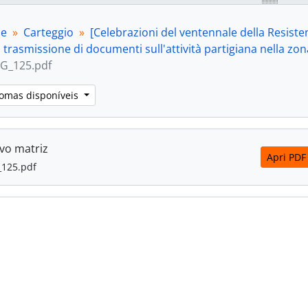
[Item] 12 - [Lettera di trasmissione di documenti sull'attività partigiana ne
[Item] 13 - [Lettera di Alfranco Capponi sulla lotta partigiana combattuta a Pioraco
pe
Carteggio
[Celebrazioni del ventennale della Resisten
[Item] 14 - [Lettera di Silvio Battistini sulla composizione 
i trasmissione di documenti sull'attività partigiana nella zo
[Item] 15 - [Lettera di trasmissione di documenti sull'attività partigiana ne
G_125.pdf
[Item] 16 - [Lettera di Leopold Verbovsek sulla traduzione di un li
[Item] 17 - [Lettera di ringraziamento di Augusto Pantanetti p
iomas disponíveis
[Item] 18 - [Richiesta di Augusto Pantanetti di copia di 
[Item] 19 - [Lettera del sindaco di Loro Piceno sulla comp
[Item] 20 - [Lettera di Giuseppe Pancaldi sulla composizione del CLN di Filottrano e
vo matriz
[Item] 21 - [Lettera di Giuseppe Salomoni sulla composiz
Apri PDF
125.pdf
[Item] 22 - [Lettera di G. Brusciotti contenente i nominativi del comandant
[Item] 23 - [Lettera di Silvio Filippi sui partigiani di Lor
[Item] 24 - [Lettera di Mario Rilli sulla composizione d
[Item] 25 - [Lettera di Diego Boldrini sui membri del CLN e delle fo
[Item] 26 - [Lettera di Alberto Zavatti sulla composizione
[Item] 27 - [Lettera del sindaco di Castelfidardo sulla c
[Item] 28 - [Lettera di Armando Fancelli sui partigiani e gli antifascisti che partec
[Item] 29 - [Lettera del sindaco di Tolentino sulla compo
[Item] 30 - [Lettera della Sezione di Osimo dell'ANPPIA 