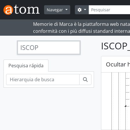
Skip to main content
Pesquisar
Opções de busca
Navegar
Memorie di Marca è la piattaforma web nata per
conformità con i più diffusi standard interna
ISCOP
ISCOP
Ocultar 
Pesquisa rápida
Pesquisar