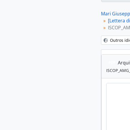
Mari Giusep
[Lettera d
ISCOP_AM
Outros id
Arqui
PDF
ISCOP_AMG_