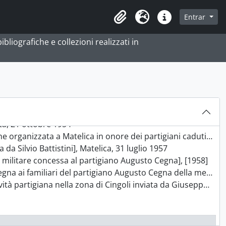
05", s.d.
000
 navegação
Entrar
Área de transferência
Idioma
Ligações rápidas
bliografiche e collezioni realizzati in
za e correzioni al libro Guerriglia sull'Appennino], 1936-1994
oma, 12 gennaio 1936
datto dal commissario Florindo Grillo], Macerata, [17 marzo 1941]
naio 1944
lla Corte di Appello di Ancona", 20 maggio 1952
ata, 21 ottobre 1954
ata a Matelica in onore dei partigiani caduti], Roma, 16 marzo 1957
 da Silvio Battistini], Matelica, 31 luglio 1957
ore militare concessa al partigiano Augusto Cegna], [1958]
no Augusto Cegna della medaglia d'argento al valore militare], Matelica, 18 giugno 1959
lla zona di Cingoli inviata da Giuseppe Salomoni], Macerata, 5 giugno 1963