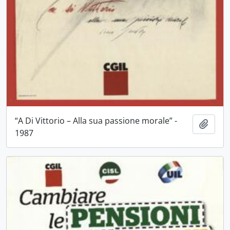
“A Di Vittorio – Alla sua passione morale” -
Aggiu
1987