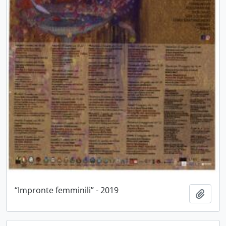
“Impronte femminili” - 2019
Aggiu