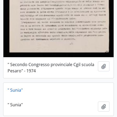
" Secondo Congresso provinciale Cgil scuola
Aggiu
Pesaro" - 1974
" Sunia"
" Sunia"
Aggiu