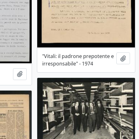
"Vitali: il padrone prepotente e
Aggiu
irresponsabile" - 1974
Aggiungi all'area di lavoro