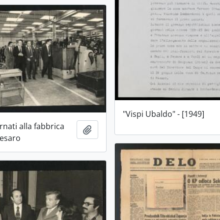
"Vispi Ubaldo" - [1949]
rnati alla fabbrica
Aggiungi all'area di lavoro
Pesaro