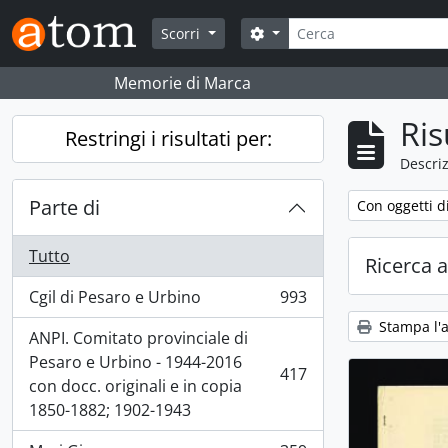
Skip to main content
Cerca
Search options
Scorri
Memorie di Marca
Ris
Restringi i risultati per:
Descriz
Parte di
Remove filter:
Con oggetti di
Tutto
Ricerca 
Cgil di Pesaro e Urbino
993
, 993 risultati
Stampa l'
ANPI. Comitato provinciale di
Pesaro e Urbino - 1944-2016
417
, 417 risultati
con docc. originali e in copia
1850-1882; 1902-1943