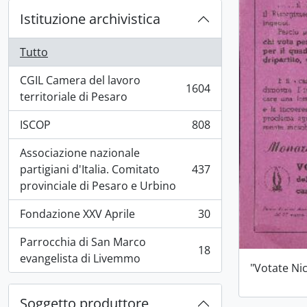
Istituzione archivistica
Tutto
CGIL Camera del lavoro
1604
, 1604 risultati
territoriale di Pesaro
ISCOP
808
, 808 risultati
Associazione nazionale
partigiani d'Italia. Comitato
437
, 437 risultati
provinciale di Pesaro e Urbino
Fondazione XXV Aprile
30
, 30 risultati
Parrocchia di San Marco
18
, 18 risultati
evangelista di Livemmo
"Votate Ni
Soggetto produttore