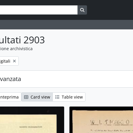
Search in browse page
ultati 2903
ione archivistica
gitali
avanzata
anteprima
Card view
Table view