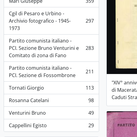
Mari Giuseppe
359
, 359 risultati
Cgil di Pesaro e Urbino -
Archivio fotografico - 1945-
297
, 297 risultati
1973
Partito comunista italiano -
PCI. Sezione Bruno Venturini e
283
, 283 risultati
Comitato di zona di Fano
Partito comunista italiano -
211
, 211 risultati
PCI. Sezione di Fossombrone
"XIV° anniv
Tornati Giorgio
113
di Macera
, 113 risultati
Caduti Stra
Rosanna Catelani
98
, 98 risultati
Venturini Bruno
49
, 49 risultati
Cappellini Egisto
29
, 29 risultati