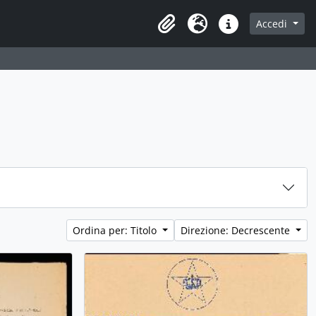
Accedi
Area di lavoro
Lingua
Collegamenti veloci
Ordina per: Titolo
Direzione: Decrescente