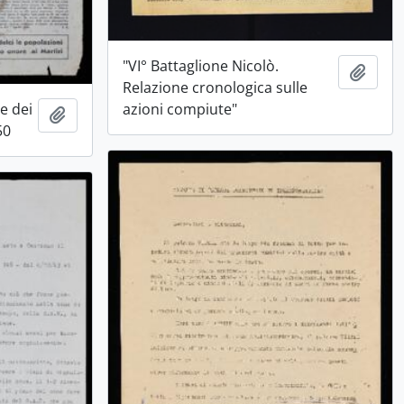
"VI° Battaglione Nicolò.
Aggiu
Relazione cronologica sulle
e dei
azioni compiute"
Aggiungi all'area di lavoro
50