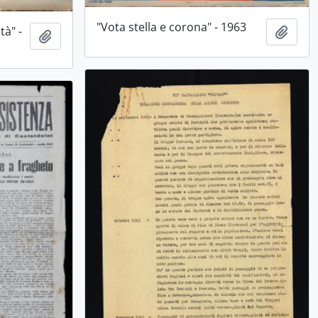
"Vota stella e corona" - 1963
tà" -
Aggiu
Aggiungi all'area di lavoro