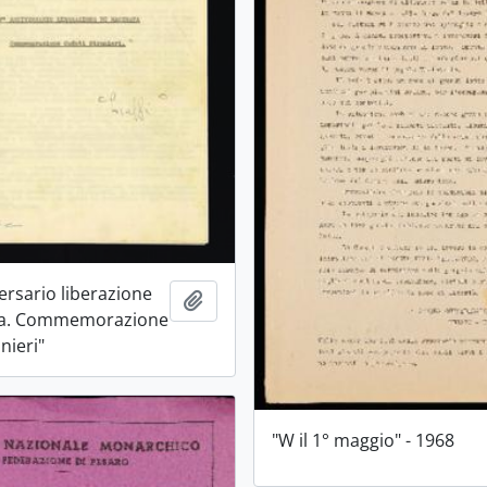
ersario liberazione
Aggiungi all'area di lavoro
ta. Commemorazione
nieri"
"W il 1° maggio" - 1968