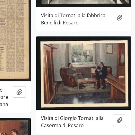
Visita di Tornati alla fabbrica
Aggiu
Benelli di Pesaro
lo
Aggiungi all'area di lavoro
iore
iana
Visita di Giorgio Tornati alla
Aggiu
Caserma di Pesaro