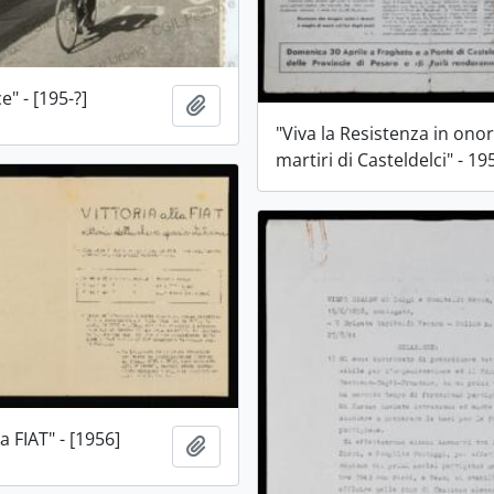
e" - [195-?]
Aggiungi all'area di lavoro
"Viva la Resistenza in onor
martiri di Casteldelci" - 19
la FIAT" - [1956]
Aggiungi all'area di lavoro