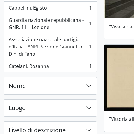
Cappellini, Egisto
1
, 1 risultati
Guardia nazionale repubblicana -
1
"Viva la pac
, 1 risultati
GNR. 111. Legione
Associazione nazionale partigiani
d'Italia - ANPI. Sezione Giannetto
1
, 1 risultati
Dini di Fano
Catelani, Rosanna
1
, 1 risultati
Nome
Luogo
"Vittoria al
Livello di descrizione