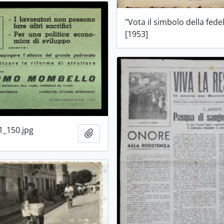
"Vota il simbolo della fedel
[1953]
1_150.jpg
Aggiungi all'area di lavoro