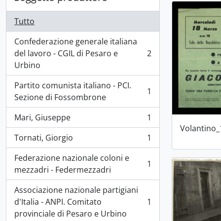
Tutto
Confederazione generale italiana
del lavoro - CGIL di Pesaro e
2
, 2 risultati
Urbino
Partito comunista italiano - PCI.
1
, 1 risultati
Sezione di Fossombrone
Mari, Giuseppe
1
, 1 risultati
Volantino_
Tornati, Giorgio
1
, 1 risultati
Federazione nazionale coloni e
1
, 1 risultati
mezzadri - Federmezzadri
Associazione nazionale partigiani
d'Italia - ANPI. Comitato
1
, 1 risultati
provinciale di Pesaro e Urbino