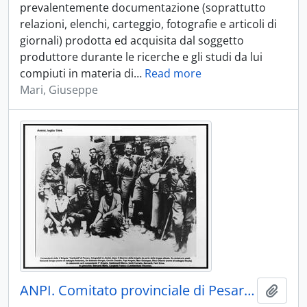
prevalentemente documentazione (soprattutto
relazioni, elenchi, carteggio, fotografie e articoli di
giornali) prodotta ed acquisita dal soggetto
produttore durante le ricerche e gli studi da lui
compiuti in materia di
…
Read more
Mari, Giuseppe
ANPI. Comitato provinciale di Pesaro e Urbino - 1944-2016 con docc. originali e in copia 1850-1882; 1902-1943
Aggiu