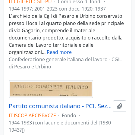
IT CGIL-PU CGIL-PU
·
Complesso di fondi
·
1944-1997; 2001-2023 con docc. 1920; 1937
L'archivio della Cgil di Pesaro e Urbino conservato
presso i locali al quarto piano della sede principale
di via Gagarin, comprende il materiale
documentario prodotto, acquisito o raccolto dalla
Camera del Lavoro territoriale e dalle
organizzazioni
…
Read more
Confederazione generale italiana del lavoro - CGIL
di Pesaro e Urbino
Partito comunista italiano - PCI. Sezione Bruno Venturini e Comitato di zona di Fano
Aggiu
IT ISCOP APCISBVCZF
·
Fondo
·
1944-1983 (con lacune e documenti del [1930-
1943?])