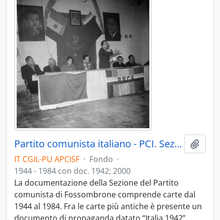
Partito comunista italiano - PCI. Sezione di Fossombrone
Aggiu
IT CGIL-PU APCISF
·
Fondo
·
1944 - 1984 con doc. 1942; 2000
La documentazione della Sezione del Partito
comunista di Fossombrone comprende carte dal
1944 al 1984. Fra le carte più antiche è presente un
documento di propaganda datato “Italia 1942”