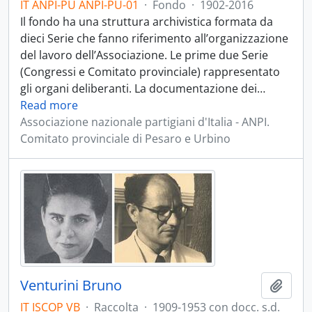
IT ANPI-PU ANPI-PU-01
·
Fondo
·
1902-2016
Il fondo ha una struttura archivistica formata da
dieci Serie che fanno riferimento all’organizzazione
del lavoro dell’Associazione. Le prime due Serie
(Congressi e Comitato provinciale) rappresentato
gli organi deliberanti. La documentazione dei
…
Read more
Associazione nazionale partigiani d'Italia - ANPI.
Comitato provinciale di Pesaro e Urbino
Venturini Bruno
Aggiu
IT ISCOP VB
·
Raccolta
·
1909-1953 con docc. s.d.