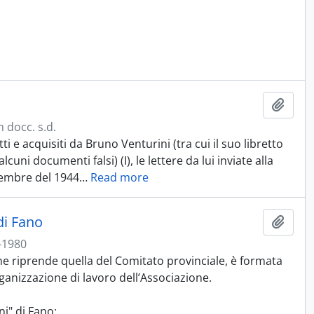
Aggiu
 docc. s.d.
e acquisiti da Bruno Venturini (tra cui il suo libretto
alcuni documenti falsi) (I), le lettere da lui inviate alla
vembre del 1944
…
Read more
di Fano
Aggiu
-1980
che riprende quella del Comitato provinciale, è formata
ganizzazione di lavoro dell’Associazione.
i" di Fano: