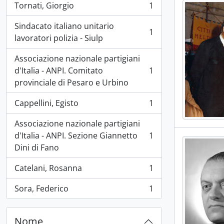
Tornati, Giorgio
1
, 1 risultati
Sindacato italiano unitario
1
, 1 risultati
lavoratori polizia - Siulp
Associazione nazionale partigiani
d'Italia - ANPI. Comitato
1
, 1 risultati
provinciale di Pesaro e Urbino
Cappellini, Egisto
1
, 1 risultati
Associazione nazionale partigiani
d'Italia - ANPI. Sezione Giannetto
1
, 1 risultati
Dini di Fano
Catelani, Rosanna
1
, 1 risultati
Sora, Federico
1
, 1 risultati
Nome