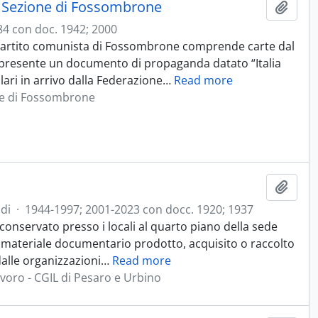
I. Sezione di Fossombrone
Aggiu
84 con doc. 1942; 2000
Partito comunista di Fossombrone comprende carte dal
 è presente un documento di propaganda datato “Italia
lari in arrivo dalla Federazione
…
Read more
one di Fossombrone
Aggiu
di
·
1944-1997; 2001-2023 con docc. 1920; 1937
 conservato presso i locali al quarto piano della sede
l materiale documentario prodotto, acquisito o raccolto
dalle organizzazioni
…
Read more
avoro - CGIL di Pesaro e Urbino