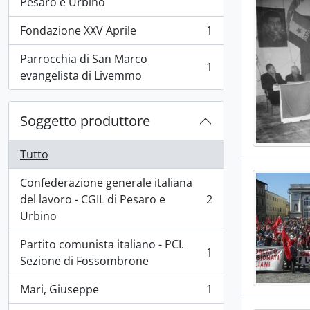
Pesaro e Urbino
Fondazione XXV Aprile
1
, 1 risultati
Parrocchia di San Marco
1
, 1 risultati
evangelista di Livemmo
Soggetto produttore
Tutto
Confederazione generale italiana
del lavoro - CGIL di Pesaro e
2
, 2 risultati
Urbino
Partito comunista italiano - PCI.
1
, 1 risultati
Sezione di Fossombrone
Mari, Giuseppe
1
, 1 risultati