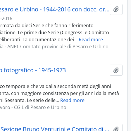
ANPI. Comitato provinciale di Pesaro e Urbino - 1944-2016 con docc. originali e in copia 1850-1882; 1902-1943
Aggiu
-2016
formata da dieci Serie che fanno riferimento
ciazione. Le prime due Serie (Congressi e Comitato
deliberanti. La documentazione dei
…
Read more
lia - ANPI. Comitato provinciale di Pesaro e Urbino
io fotografico - 1945-1973
Aggiu
arco temporale che va dalla seconda metà degli anni
tanta, con maggiore consistenza per gli anni dalla metà
i Sessanta. Le serie delle
…
Read more
avoro - CGIL di Pesaro e Urbino
Partito comunista italiano - PCI. Sezione Bruno Venturini e Comitato di zona di Fano
Aggiu