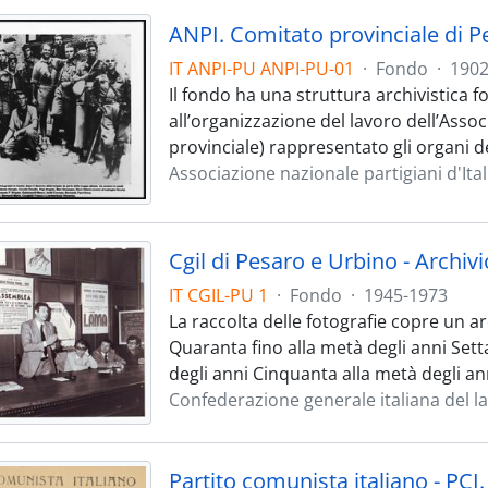
IT ANPI-PU ANPI-PU-01
·
Fondo
·
1902
Il fondo ha una struttura archivistica 
all’organizzazione del lavoro dell’Asso
provinciale) rappresentato gli organi 
Associazione nazionale partigiani d'Ita
Cgil di Pesaro e Urbino - Archiv
IT CGIL-PU 1
·
Fondo
·
1945-1973
La raccolta delle fotografie copre un 
Quaranta fino alla metà degli anni Set
degli anni Cinquanta alla metà degli ann
Confederazione generale italiana del l