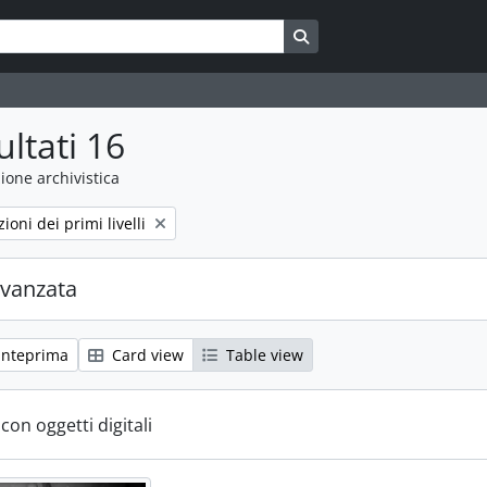
Search in browse page
ultati 16
ione archivistica
zioni dei primi livelli
avanzata
anteprima
Card view
Table view
 con oggetti digitali