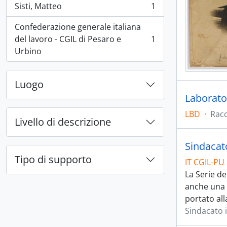
Sisti, Matteo
1
, 1 risultati
Confederazione generale italiana
del lavoro - CGIL di Pesaro e
1
, 1 risultati
Urbino
Luogo
Laborator
LBD
·
Racc
Livello di descrizione
Sindacato
Tipo di supporto
IT CGIL-PU 
La Serie d
anche una 
portato all
Sindacato i