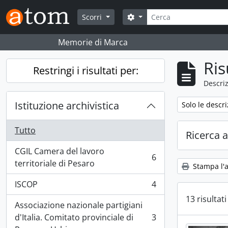
Skip to main content
Cerca
Search options
Scorri
Memorie di Marca
Ris
Restringi i risultati per:
Descriz
Istituzione archivistica
Remove filter:
Solo le descri
Tutto
Ricerca 
CGIL Camera del lavoro
6
, 6 risultati
territoriale di Pesaro
Stampa l'
ISCOP
4
, 4 risultati
13 risultati
Associazione nazionale partigiani
d'Italia. Comitato provinciale di
3
, 3 risultati