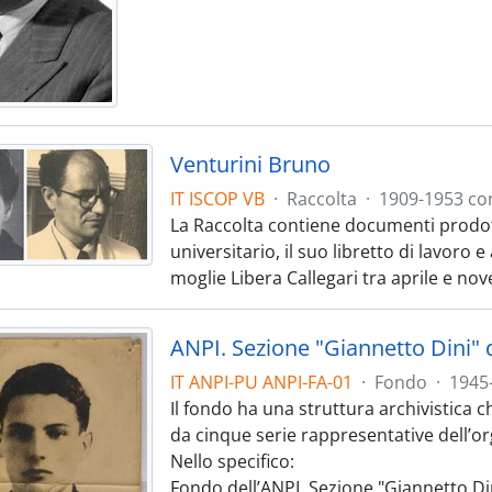
Venturini Bruno
IT ISCOP VB
·
Raccolta
·
1909-1953 con
La Raccolta contiene documenti prodotti 
universitario, il suo libretto di lavoro e 
moglie Libera Callegari tra aprile e no
ANPI. Sezione "Giannetto Dini" 
IT ANPI-PU ANPI-FA-01
·
Fondo
·
1945
Il fondo ha una struttura archivistica 
da cinque serie rappresentative dell’or
Nello specifico:
Fondo dell’ANPI. Sezione "Giannetto Din