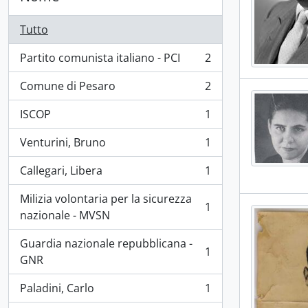
Tutto
Partito comunista italiano - PCI
2
, 2 risultati
Comune di Pesaro
2
, 2 risultati
ISCOP
1
, 1 risultati
Venturini, Bruno
1
, 1 risultati
Callegari, Libera
1
, 1 risultati
Milizia volontaria per la sicurezza
1
, 1 risultati
nazionale - MVSN
Guardia nazionale repubblicana -
1
, 1 risultati
GNR
Paladini, Carlo
1
, 1 risultati