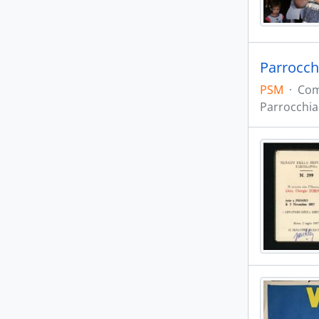
Parrocch
PSM
·
Com
Parrocchia