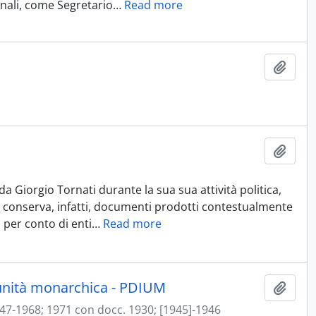
onali, come Segretario
…
Read more
Aggiu
Aggiu
Giorgio Tornati durante la sua sua attività politica,
io conserva, infatti, documenti prodotti contestualmente
i per conto di enti
…
Read more
 unità monarchica - PDIUM
Aggiu
47-1968; 1971 con docc. 1930; [1945]-1946