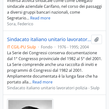
intensa attività sindacale come come Delegato
sindacale aziendale Carifano, nel corso dei passaggi
a diversi gruppi bancari nazionali, come
Segretario
…
Read more
Sora, Federico
Sindacato italiano unitario lavoratori polizia
Aggiu
IT CGIL-PU Siulp
·
Fondo
·
1976 - 1995; 2004
La Serie dei Congressi conserva documentazione
dal 1° Congresso provinciale del 1982 al 5° del 2001.
La Serie comprende anche una raccolta di inviti e
programmi di Congressi dal 1982 al 2001.
Ampliamente documentata è la lunga fase che ha
portato alla
…
Read more
Sindacato italiano unitario lavoratori polizia - Siulp