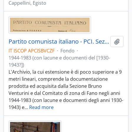
Cappellini, Egisto
Partito comunista italiano - PCI. Sezione Bruno Venturini e Comitato di zona di Fano
Aggiu
IT ISCOP APCISBVCZF
·
Fondo
·
1944-1983 (con lacune e documenti del [1930-
1943?])
L'Archivio, la cui estensione è di poco superiore a 9
metri lineari, comprende la documentazione
prodotta ed acquisita dalla Sezione Bruno
Venturini e dal Comitato di zona di Fano negli anni
1944-1983 (con lacune e documenti degli anni 1930-
1943) e
…
Read more