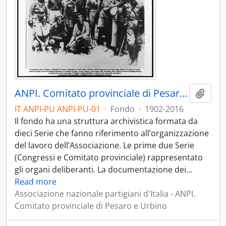
ANPI. Comitato provinciale di Pesaro e Urbino - 1944-2016 con docc. originali e in copia 1850-1882; 1902-1943
Aggiu
IT ANPI-PU ANPI-PU-01
·
Fondo
·
1902-2016
Il fondo ha una struttura archivistica formata da
dieci Serie che fanno riferimento all’organizzazione
del lavoro dell’Associazione. Le prime due Serie
(Congressi e Comitato provinciale) rappresentato
gli organi deliberanti. La documentazione dei
…
Read more
Associazione nazionale partigiani d'Italia - ANPI.
Comitato provinciale di Pesaro e Urbino