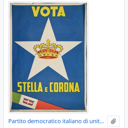
Partito democratico italiano di unità monarchica - PDIUM
Aggiu