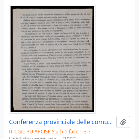
Conferenza provinciale delle comuniste
Aggiu
IT CGIL-PU APCISF-S.2-b.1-fasc.1-3
·