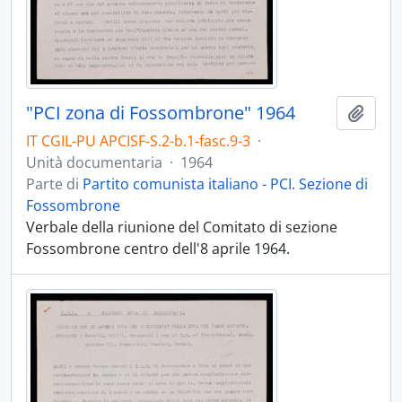
"PCI zona di Fossombrone" 1964
Aggiu
IT CGIL-PU APCISF-S.2-b.1-fasc.9-3
·
Unità documentaria
·
1964
Parte di
Partito comunista italiano - PCI. Sezione di
Fossombrone
Verbale della riunione del Comitato di sezione
Fossombrone centro dell'8 aprile 1964.