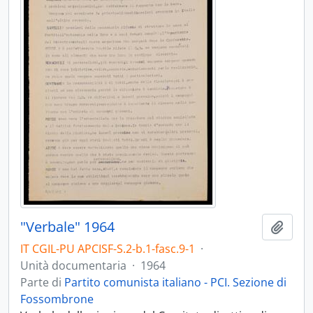
"Verbale" 1964
Aggiu
IT CGIL-PU APCISF-S.2-b.1-fasc.9-1
·
Unità documentaria
·
1964
Parte di
Partito comunista italiano - PCI. Sezione di
Fossombrone