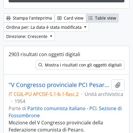
Stampa l'anteprima
Card view
Table view
Ordina per: La data è stata modificata
Direzione: Crescente
2903 risultati con oggetti digitali
Mostra i risultati con gli oggetti digitali
"V Congresso provinciale PCI Pesaro 2-3-4 aprile 1954"
Aggiu
IT CGIL-PU APCISF-S.1-b.1-fasc.2
·
Unità archivistica
·
1954
Parte di
Partito comunista italiano - PCI. Sezione di
Fossombrone
Mozione del V Congresso provinciale della
Federazione comunista di Pesaro.