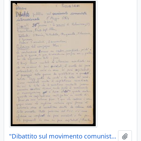
"Dibattito sul movimento comunista internazionale" 1964
Aggiu