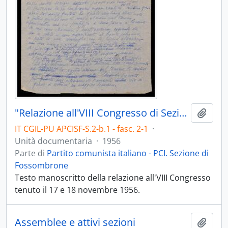
"Relazione all'VIII Congresso di Sezione" - 1956
Aggiu
IT CGIL-PU APCISF-S.2-b.1 - fasc. 2-1
·
Unità documentaria
·
1956
Parte di
Partito comunista italiano - PCI. Sezione di
Fossombrone
Testo manoscritto della relazione all'VIII Congresso
tenuto il 17 e 18 novembre 1956.
Assemblee e attivi sezioni
Aggiu