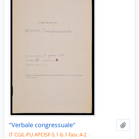
"Verbale congressuale"
Aggiu
IT CGIL-PU APCISF-S.1-b.1-fasc.4-2
·