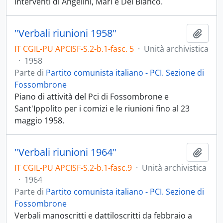
interventi di Angelini, Mari e Del Bianco.
"Verbali riunioni 1958"
Aggiu
IT CGIL-PU APCISF-S.2-b.1-fasc. 5
·
Unità archivistica
·
1958
Parte di
Partito comunista italiano - PCI. Sezione di
Fossombrone
Piano di attività del Pci di Fossombrone e
Sant'Ippolito per i comizi e le riunioni fino al 23
maggio 1958.
"Verbali riunioni 1964"
Aggiu
IT CGIL-PU APCISF-S.2-b.1-fasc.9
·
Unità archivistica
·
1964
Parte di
Partito comunista italiano - PCI. Sezione di
Fossombrone
Verbali manoscritti e dattiloscritti da febbraio a