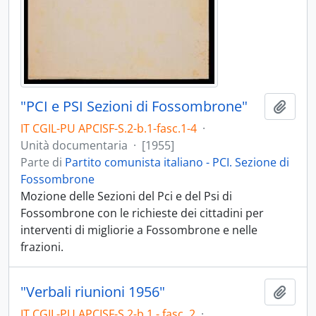
"PCI e PSI Sezioni di Fossombrone"
Aggiu
IT CGIL-PU APCISF-S.2-b.1-fasc.1-4
·
Unità documentaria
·
[1955]
Parte di
Partito comunista italiano - PCI. Sezione di
Fossombrone
Mozione delle Sezioni del Pci e del Psi di
Fossombrone con le richieste dei cittadini per
interventi di migliorie a Fossombrone e nelle
frazioni.
"Verbali riunioni 1956"
Aggiu
IT CGIL-PU APCISF-S.2-b.1 - fasc. 2
·