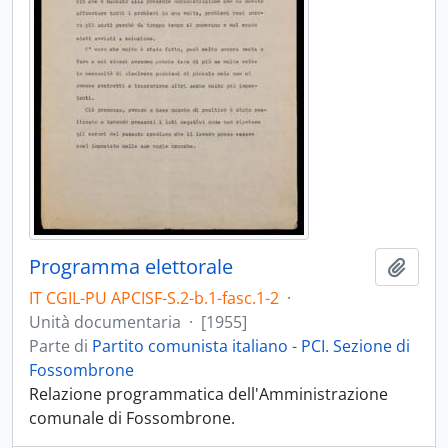
Programma elettorale
Aggiu
IT CGIL-PU APCISF-S.2-b.1-fasc.1-2
·
Unità documentaria
·
[1955]
Parte di
Partito comunista italiano - PCI. Sezione di
Fossombrone
Relazione programmatica dell'Amministrazione
comunale di Fossombrone.