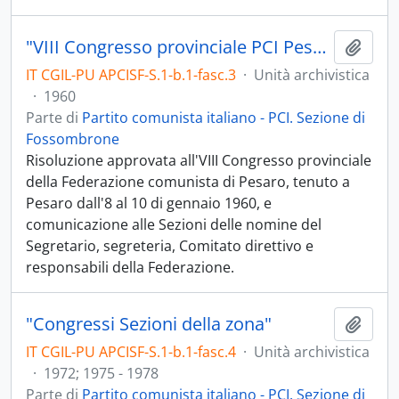
"VIII Congresso provinciale PCI Pesaro 8-9-10 gennaio 1960"
Aggiu
IT CGIL-PU APCISF-S.1-b.1-fasc.3
·
Unità archivistica
·
1960
Parte di
Partito comunista italiano - PCI. Sezione di
Fossombrone
Risoluzione approvata all'VIII Congresso provinciale
della Federazione comunista di Pesaro, tenuto a
Pesaro dall'8 al 10 di gennaio 1960, e
comunicazione alle Sezioni delle nomine del
Segretario, segreteria, Comitato direttivo e
responsabili della Federazione.
"Congressi Sezioni della zona"
Aggiu
IT CGIL-PU APCISF-S.1-b.1-fasc.4
·
Unità archivistica
·
1972; 1975 - 1978
Parte di
Partito comunista italiano - PCI. Sezione di