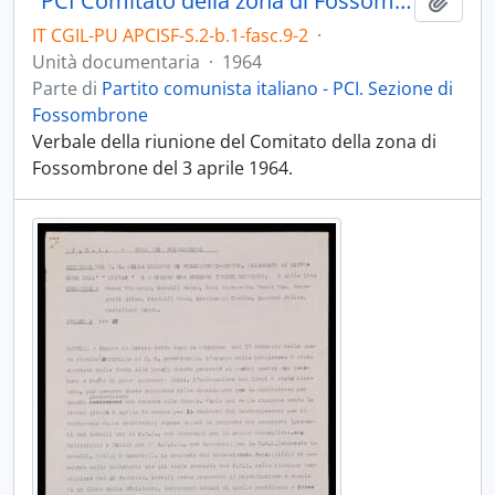
"PCI Comitato della zona di Fossombrone" 1964
Aggiu
IT CGIL-PU APCISF-S.2-b.1-fasc.9-2
·
Unità documentaria
·
1964
Parte di
Partito comunista italiano - PCI. Sezione di
Fossombrone
Verbale della riunione del Comitato della zona di
Fossombrone del 3 aprile 1964.