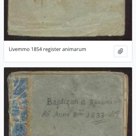
Livemmo 1854 register animarum
Aggiu