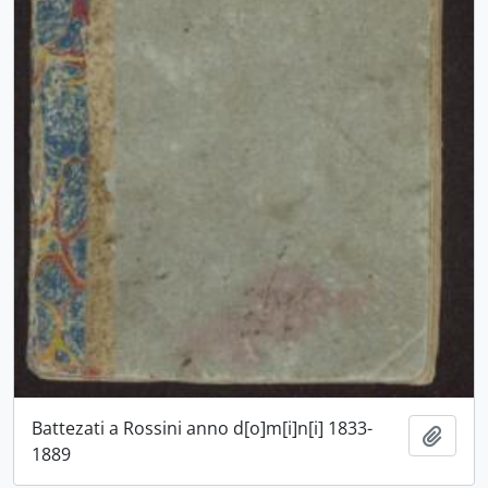
Battezati a Rossini anno d[o]m[i]n[i] 1833-
Aggiu
1889