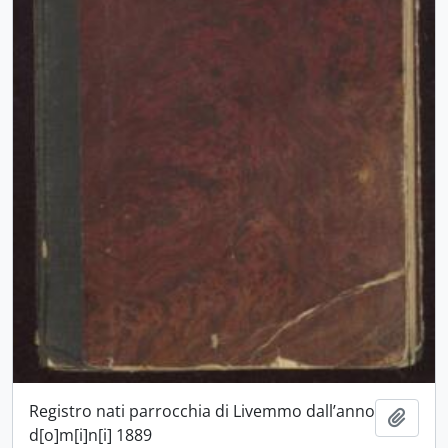
Registro nati parrocchia di Livemmo dall’anno
Aggiu
d[o]m[i]n[i] 1889