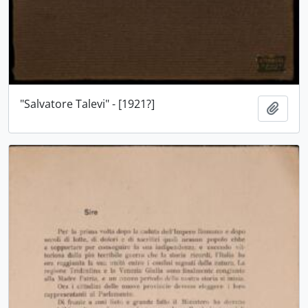
"Salvatore Talevi" - [1921?]
Aggiu