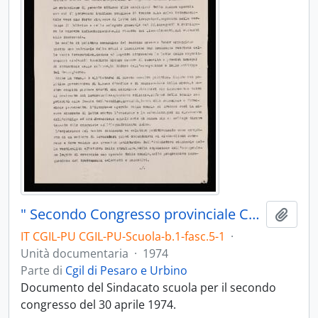
" Secondo Congresso provinciale Cgil scuola Pesaro" - 1974
Aggiu
IT CGIL-PU CGIL-PU-Scuola-b.1-fasc.5-1
·
Unità documentaria
·
1974
Parte di
Cgil di Pesaro e Urbino
Documento del Sindacato scuola per il secondo
congresso del 30 aprile 1974.