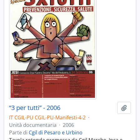
“3 per tutti” - 2006
Aggiu
IT CGIL-PU CGIL-PU-Manifesti-4-2
·
Unità documentaria
·
2006
Parte di
Cgil di Pesaro e Urbino