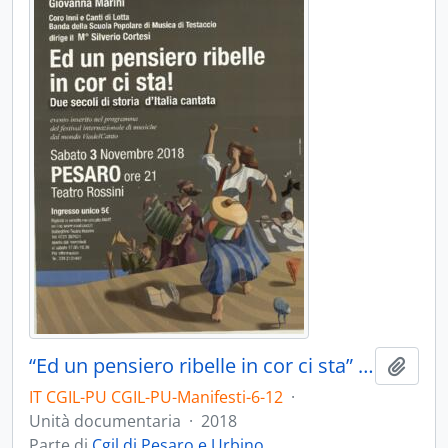
“Ed un pensiero ribelle in cor ci sta” - 2018
Aggiu
IT CGIL-PU CGIL-PU-Manifesti-6-12
·
Unità documentaria
·
2018
Parte di
Cgil di Pesaro e Urbino