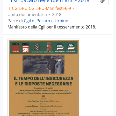
“Il sindacato nelle tue mani” - 2018
Aggiu
IT CGIL-PU CGIL-PU-Manifesti-6-9
·
Unità documentaria
·
2018
Parte di
Cgil di Pesaro e Urbino
Manifesto della Cgil per il tesseramento 2018.