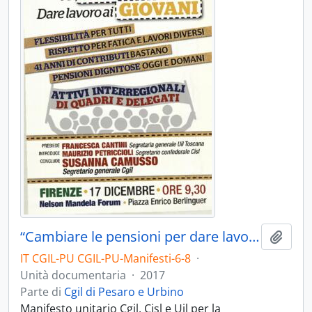
“Cambiare le pensioni per dare lavoro ai giovani” - [2017]
Aggiu
IT CGIL-PU CGIL-PU-Manifesti-6-8
·
Unità documentaria
·
2017
Parte di
Cgil di Pesaro e Urbino
Manifesto unitario Cgil, Cisl e Uil per la