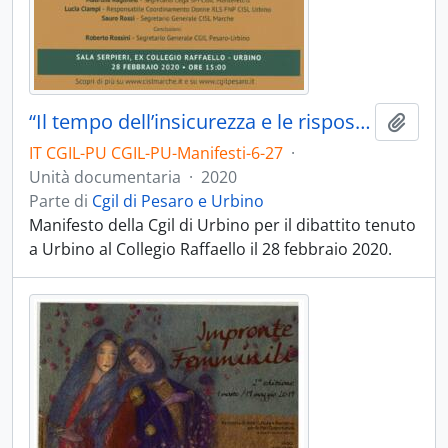
“Il tempo dell’insicurezza e le risposte necessarie” - 2020
Aggiu
IT CGIL-PU CGIL-PU-Manifesti-6-27
·
Unità documentaria
·
2020
Parte di
Cgil di Pesaro e Urbino
Manifesto della Cgil di Urbino per il dibattito tenuto
a Urbino al Collegio Raffaello il 28 febbraio 2020.