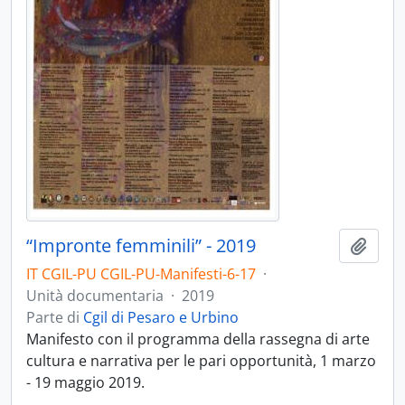
“Impronte femminili” - 2019
Aggiu
IT CGIL-PU CGIL-PU-Manifesti-6-17
·
Unità documentaria
·
2019
Parte di
Cgil di Pesaro e Urbino
Manifesto con il programma della rassegna di arte
cultura e narrativa per le pari opportunità, 1 marzo
- 19 maggio 2019.