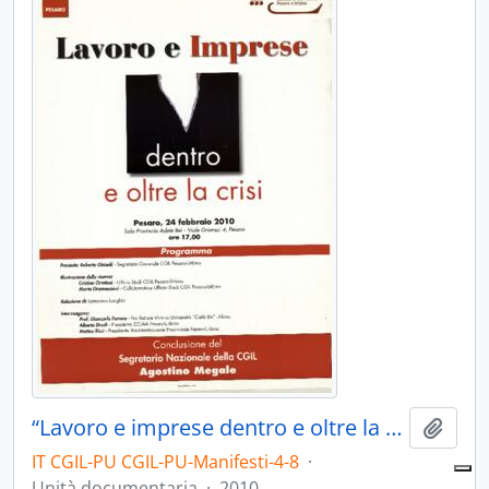
“Lavoro e imprese dentro e oltre la crisi” - 2010
Aggiu
IT CGIL-PU CGIL-PU-Manifesti-4-8
·
Unità documentaria
·
2010