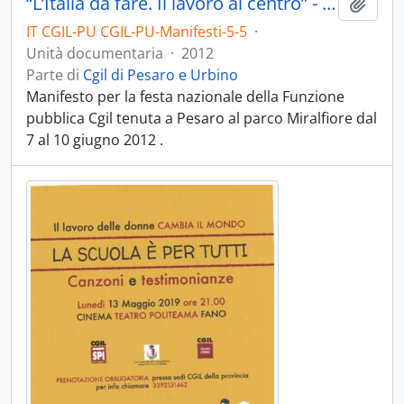
“L’Italia da fare. Il lavoro al centro” - 2012
Aggiu
IT CGIL-PU CGIL-PU-Manifesti-5-5
·
Unità documentaria
·
2012
Parte di
Cgil di Pesaro e Urbino
Manifesto per la festa nazionale della Funzione
pubblica Cgil tenuta a Pesaro al parco Miralfiore dal
7 al 10 giugno 2012 .