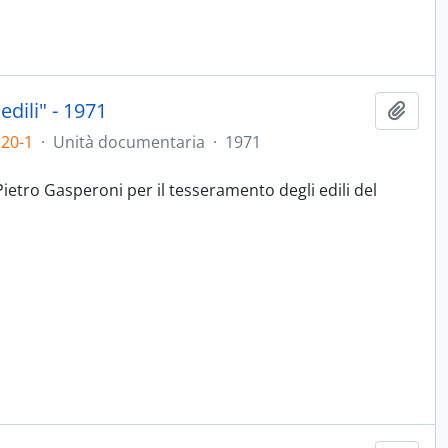
dili" - 1971
Aggiu
.20-1
·
Unità documentaria
·
1971
Pietro Gasperoni per il tesseramento degli edili del