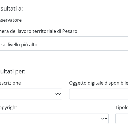
isultati a:
onservatore
al livello più alto
sultati per:
descrizione
Oggetto digitale disponibil
opyright
Tipol