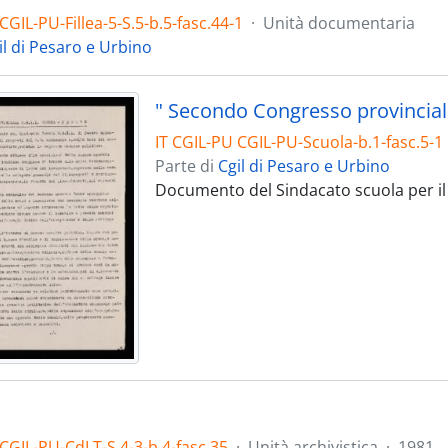
CGIL-PU-Fillea-5-S.5-b.5-fasc.44-1
·
Unità documentaria
il di Pesaro e Urbino
" Secondo Congresso provinciale
IT CGIL-PU CGIL-PU-Scuola-b.1-fasc.5-1
Parte di
Cgil di Pesaro e Urbino
Documento del Sindacato scuola per il
 CGIL-PU-CdLT-S.4-3-b.4-fasc.35
·
Unità archivistica
·
1981