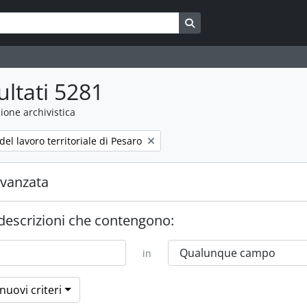
Search in browse page
ultati 5281
ione archivistica
el lavoro territoriale di Pesaro
avanzata
 descrizioni che contengono:
in
nuovi criteri