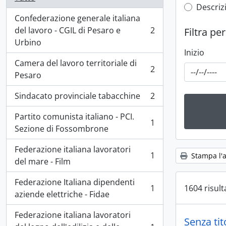
Top-leve
Descrizi
Confederazione generale italiana
del lavoro - CGIL di Pesaro e
2
Filtra pe
, 2 risultati
Urbino
Inizio
Camera del lavoro territoriale di
2
, 2 risultati
Pesaro
Sindacato provinciale tabacchine
2
, 2 risultati
Partito comunista italiano - PCI.
1
, 1 risultati
Sezione di Fossombrone
Federazione italiana lavoratori
1
Stampa l'
, 1 risultati
del mare - Film
Federazione Italiana dipendenti
1604 risulta
1
, 1 risultati
aziende elettriche - Fidae
Federazione italiana lavoratori
Senza tit