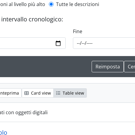
l description filter
oni al livello più alto
Tutte le descrizioni
r intervallo cronologico:
Fine
anteprima
Card view
Table view
ti con oggetti digitali
olo