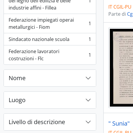
del legno dell'edilizia e delle
1
, 1 risultati
IT CGIL-PU 
industrie affini - Fillea
Parte di
Cg
Federazione impiegati operai
1
, 1 risultati
metallurgici - Fiom
Sindacato nazionale scuola
1
, 1 risultati
Federazione lavoratori
1
, 1 risultati
costruzioni - Flc
Nome
Luogo
Livello di descrizione
" Sunia"
IT CGIL-PU