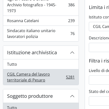
Archivio fotografico - 1945-
386
Limita i r
, 386 risultati
1973
Istituto c
Rosanna Catelani
239
, 239 risultati
Sindacato italiano unitario
76
, 76 risultati
lavoratori polizia
Descrizione 
Istituzione archivistica
Filtra i ri
Tutto
Livello di 
CGIL Camera del lavoro
5281
, 5281 risultati
territoriale di Pesaro
Stato del c
Soggetto produttore
Tutto