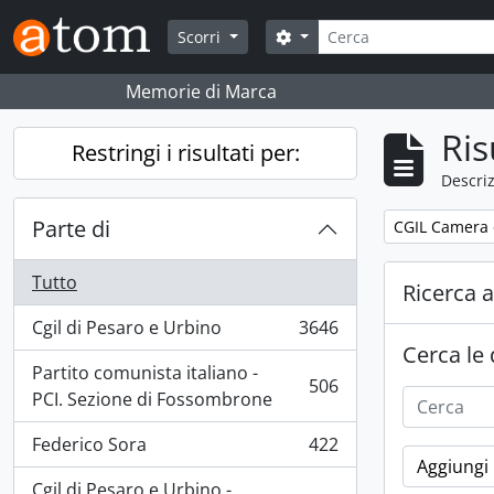
Skip to main content
Cerca
Search options
Scorri
Memorie di Marca
Ris
Restringi i risultati per:
Descriz
Parte di
Remove filter:
CGIL Camera d
Tutto
Ricerca 
Cgil di Pesaro e Urbino
3646
, 3646 risultati
Cerca le
Partito comunista italiano -
506
, 506 risultati
PCI. Sezione di Fossombrone
Federico Sora
422
, 422 risultati
Aggiungi 
Cgil di Pesaro e Urbino -