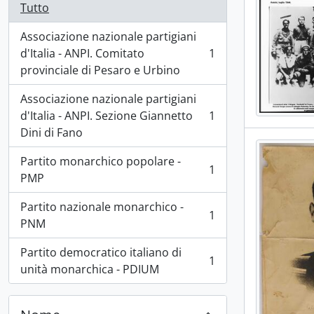
Tutto
Associazione nazionale partigiani
d'Italia - ANPI. Comitato
1
, 1 risultati
provinciale di Pesaro e Urbino
Associazione nazionale partigiani
d'Italia - ANPI. Sezione Giannetto
1
, 1 risultati
Dini di Fano
Partito monarchico popolare -
1
, 1 risultati
PMP
Partito nazionale monarchico -
1
, 1 risultati
PNM
Partito democratico italiano di
1
, 1 risultati
unità monarchica - PDIUM