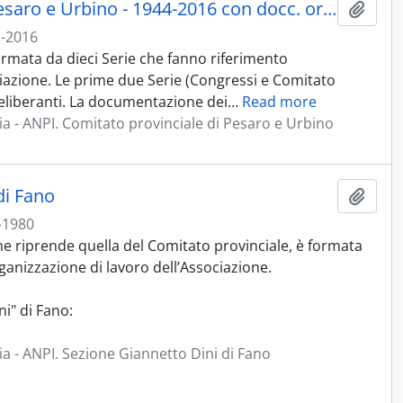
ANPI. Comitato provinciale di Pesaro e Urbino - 1944-2016 con docc. originali e in copia 1850-1882; 1902-1943
Aggiu
-2016
formata da dieci Serie che fanno riferimento
ciazione. Le prime due Serie (Congressi e Comitato
deliberanti. La documentazione dei
…
Read more
lia - ANPI. Comitato provinciale di Pesaro e Urbino
di Fano
Aggiu
-1980
che riprende quella del Comitato provinciale, è formata
ganizzazione di lavoro dell’Associazione.
i" di Fano:
ia - ANPI. Sezione Giannetto Dini di Fano