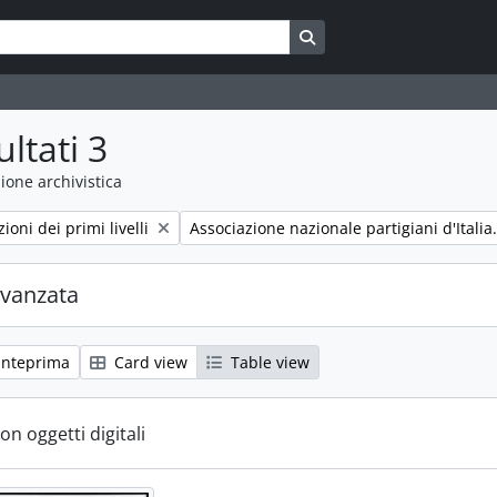
Search in browse page
ultati 3
ione archivistica
Remove filter:
zioni dei primi livelli
Associazione nazionale partigiani d'Italia
avanzata
anteprima
Card view
Table view
con oggetti digitali