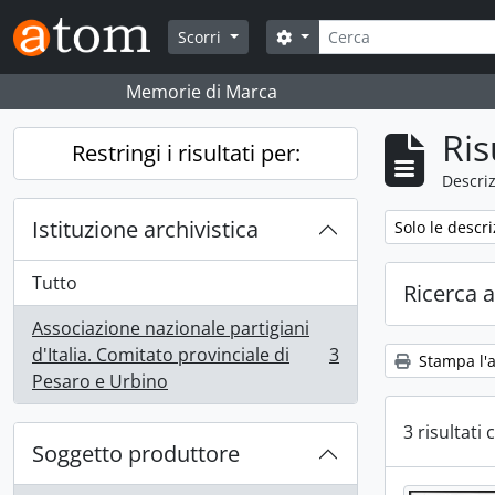
Skip to main content
Cerca
Search options
Scorri
Memorie di Marca
Ris
Restringi i risultati per:
Descriz
Istituzione archivistica
Remove filter:
Solo le descri
Tutto
Ricerca 
Associazione nazionale partigiani
d'Italia. Comitato provinciale di
3
Stampa l'
, 3 risultati
Pesaro e Urbino
3 risultati 
Soggetto produttore