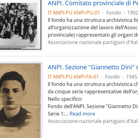
IT ANPI-PU ANPI-PU-01
·
Fondo
·
1902
Il fondo ha una struttura archivistica 
all’organizzazione del lavoro dell’Asso
provinciale) rappresentato gli organi 
Associazione nazionale partigiani d'Ita
ANPI. Sezione "Giannetto Dini" 
IT ANPI-PU ANPI-FA-01
·
Fondo
·
1945
Il fondo ha una struttura archivistica 
da cinque serie rappresentative dell’or
Nello specifico:
Fondo dell’ANPI. Sezione "Giannetto Din
Serie 1:
…
Read more
Associazione nazionale partigiani d'Ital