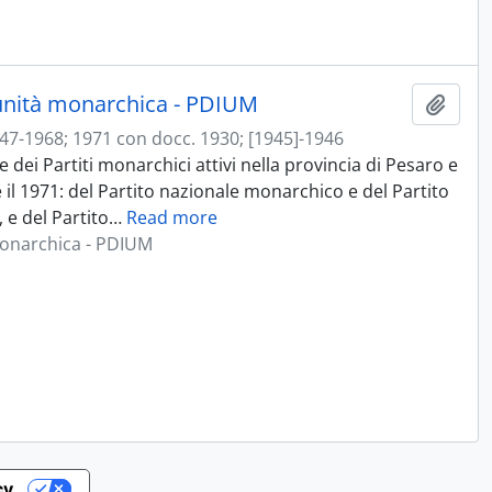
 unità monarchica - PDIUM
Aggiu
47-1968; 1971 con docc. 1930; [1945]-1946
ei Partiti monarchici attivi nella provincia di Pesaro e
 il 1971: del Partito nazionale monarchico e del Partito
 e del Partito
…
Read more
monarchica - PDIUM
cy