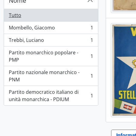
Nome
Tutto
Mombello, Giacomo
1
, 1 risultati
Trebbi, Luciano
1
, 1 risultati
Partito monarchico popolare -
1
, 1 risultati
PMP
Partito nazionale monarchico -
1
, 1 risultati
PNM
Partito democratico italiano di
1
, 1 risultati
unità monarchica - PDIUM
Informat