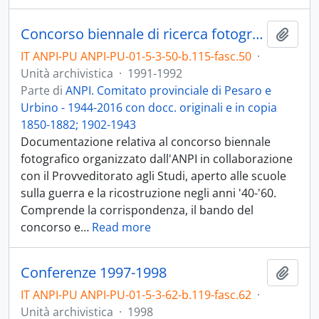
Concorso biennale di ricerca fotografica e documentaria - 1991-1992
Aggiu
IT ANPI-PU ANPI-PU-01-5-3-50-b.115-fasc.50
·
Unità archivistica
·
1991-1992
Parte di
ANPI. Comitato provinciale di Pesaro e
Urbino - 1944-2016 con docc. originali e in copia
1850-1882; 1902-1943
Documentazione relativa al concorso biennale
fotografico organizzato dall'ANPI in collaborazione
con il Provveditorato agli Studi, aperto alle scuole
sulla guerra e la ricostruzione negli anni '40-'60.
Comprende la corrispondenza, il bando del
concorso e
…
Read more
Conferenze 1997-1998
Aggiu
IT ANPI-PU ANPI-PU-01-5-3-62-b.119-fasc.62
·
Unità archivistica
·
1998