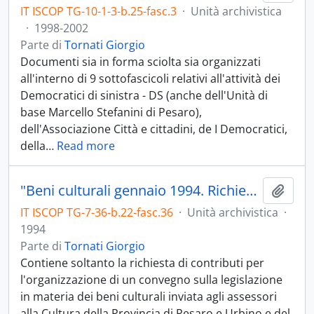
IT ISCOP TG-10-1-3-b.25-fasc.3
·
Unità archivistica
·
1998-2002
Parte di
Tornati Giorgio
Documenti sia in forma sciolta sia organizzati
all'interno di 9 sottofascicoli relativi all'attività dei
Democratici di sinistra - DS (anche dell'Unità di
base Marcello Stefanini di Pesaro),
dell'Associazione Città e cittadini, de I Democratici,
della
…
Read more
"Beni culturali gennaio 1994. Richiesta contributi"
Aggiu
IT ISCOP TG-7-36-b.22-fasc.36
·
Unità archivistica
·
1994
Parte di
Tornati Giorgio
Contiene soltanto la richiesta di contributi per
l'organizzazione di un convegno sulla legislazione
in materia dei beni culturali inviata agli assessori
alla Cultura della Provincia di Pesaro e Urbino e del