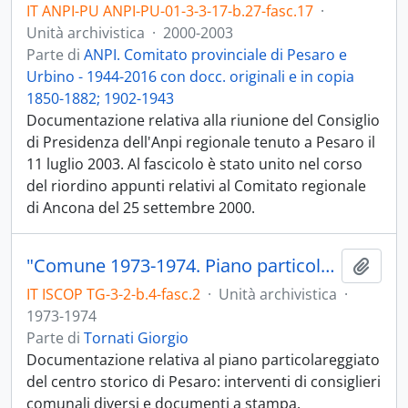
IT ANPI-PU ANPI-PU-01-3-3-17-b.27-fasc.17
·
Unità archivistica
·
2000-2003
Parte di
ANPI. Comitato provinciale di Pesaro e
Urbino - 1944-2016 con docc. originali e in copia
1850-1882; 1902-1943
Documentazione relativa alla riunione del Consiglio
di Presidenza dell'Anpi regionale tenuto a Pesaro il
11 luglio 2003. Al fascicolo è stato unito nel corso
del riordino appunti relativi al Comitato regionale
di Ancona del 25 settembre 2000.
"Comune 1973-1974. Piano particolareggiato del centro storico. Documenti"
Aggiu
IT ISCOP TG-3-2-b.4-fasc.2
·
Unità archivistica
·
1973-1974
Parte di
Tornati Giorgio
Documentazione relativa al piano particolareggiato
del centro storico di Pesaro: interventi di consiglieri
comunali diversi e documenti a stampa.