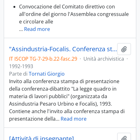
Convocazione del Comitato direttivo con
all'ordine del giorno l'Assemblea congressuale
e circolare alle
…
Read more
"Assindustria-Focalis. Conferenza stampa 12/7/93"
Aggiu
IT ISCOP TG-7-29-b.22-fasc.29
·
Unità archivistica
·
1992-1993
Parte di
Tornati Giorgio
Invito alla conferenza stampa di presentazione
della conferenza-dibattito "La legge quadro in
materia di lavori pubblici" (organizzata da
Assindustria Pesaro Urbino e Focalis), 1993.
Contiene anche l'invito alla conferenza stampa di
presentazione della
…
Read more
[Attività di insegnante]
Aggiu