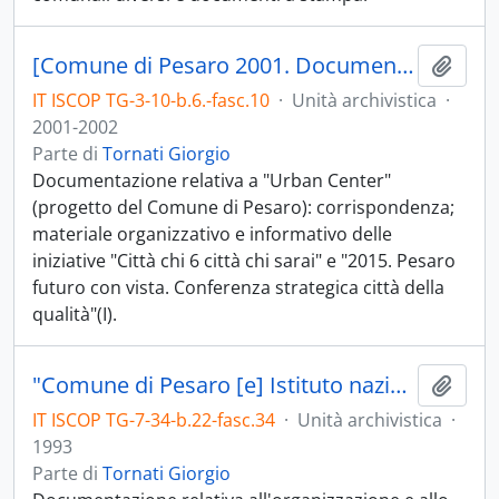
[Comune di Pesaro 2001. Documenti su Urban Center]
Aggiu
IT ISCOP TG-3-10-b.6.-fasc.10
·
Unità archivistica
·
2001-2002
Parte di
Tornati Giorgio
Documentazione relativa a "Urban Center"
(progetto del Comune di Pesaro): corrispondenza;
materiale organizzativo e informativo delle
iniziative "Città chi 6 città chi sarai" e "2015. Pesaro
futuro con vista. Conferenza strategica città della
qualità"(I).
"Comune di Pesaro [e] Istituto nazionale di urbanistica - INU Marche. Urbanisticambiente. Il nuovo piano regolatore generale. 19/3/93"
Aggiu
IT ISCOP TG-7-34-b.22-fasc.34
·
Unità archivistica
·
1993
Parte di
Tornati Giorgio