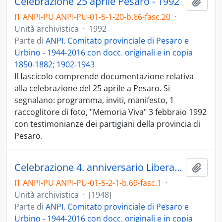
Celebrazione 25 aprile Pesaro - 1992
Aggiu
IT ANPI-PU ANPI-PU-01-5-1-20-b.66-fasc.20
·
Unità archivistica
·
1992
Parte di
ANPI. Comitato provinciale di Pesaro e
Urbino - 1944-2016 con docc. originali e in copia
1850-1882; 1902-1943
Il fascicolo comprende documentazione relativa
alla celebrazione del 25 aprile a Pesaro. Si
segnalano: programma, inviti, manifesto, 1
raccoglitore di foto, "Memoria Viva" 3 febbraio 1992
con testimonianze dei partigiani della provincia di
Pesaro.
Celebrazione 4. anniversario Liberazione - [1948]
Aggiu
IT ANPI-PU ANPI-PU-01-5-2-1-b.69-fasc.1
·
Unità archivistica
·
[1948]
Parte di
ANPI. Comitato provinciale di Pesaro e
Urbino - 1944-2016 con docc. originali e in copia