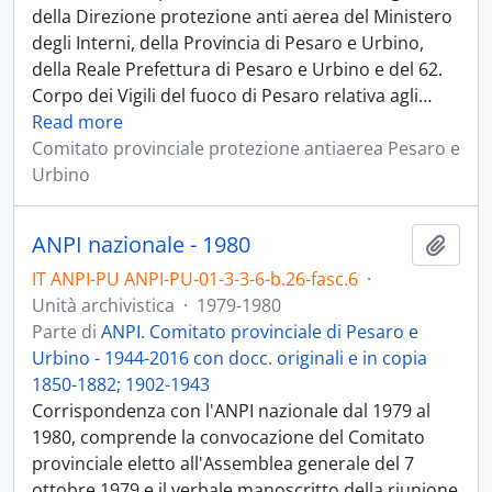
della Direzione protezione anti aerea del Ministero
degli Interni, della Provincia di Pesaro e Urbino,
della Reale Prefettura di Pesaro e Urbino e del 62.
Corpo dei Vigili del fuoco di Pesaro relativa agli
…
Read more
Comitato provinciale protezione antiaerea Pesaro e
Urbino
ANPI nazionale - 1980
Aggiu
IT ANPI-PU ANPI-PU-01-3-3-6-b.26-fasc.6
·
Unità archivistica
·
1979-1980
Parte di
ANPI. Comitato provinciale di Pesaro e
Urbino - 1944-2016 con docc. originali e in copia
1850-1882; 1902-1943
Corrispondenza con l'ANPI nazionale dal 1979 al
1980, comprende la convocazione del Comitato
provinciale eletto all'Assemblea generale del 7
ottobre 1979 e il verbale manoscritto della riunione