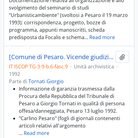
Documentazione relativa all'organizzazione e allo
svolgimento del seminario di studi
"Urbanisticambiente" (svoltosi a Pesaro il 19 marzo
1993): corrispondenza, progetto, bozze di
programma, appunti manoscritti, scheda
predisposta da Focalis e schema
…
Read more
[Comune di Pesaro. Vicende giudiziarie legate al progetto del nuovo palazzetto dello sport]
Aggiu
IT ISCOP TG-3-9-b.6-fasc.9
·
Unità archivistica
·
1992
Parte di
Tornati Giorgio
Informazione di garanzia trasmessa dalla
Procura della Repubblica del Tribunale di
Pesaro a Giorgio Tornati in qualità di persona
offesa/danneggiata, Pesaro 13 luglio 1992.
"Carlino Pesaro" (fogli di giornali contenenti
articoli relativi all'argomento
…
Read more