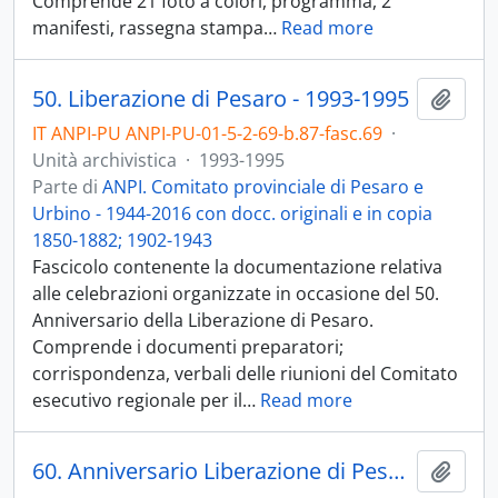
Comprende 21 foto a colori, programma, 2
manifesti, rassegna stampa
…
Read more
50. Liberazione di Pesaro - 1993-1995
Aggiu
IT ANPI-PU ANPI-PU-01-5-2-69-b.87-fasc.69
·
Unità archivistica
·
1993-1995
Parte di
ANPI. Comitato provinciale di Pesaro e
Urbino - 1944-2016 con docc. originali e in copia
1850-1882; 1902-1943
Fascicolo contenente la documentazione relativa
alle celebrazioni organizzate in occasione del 50.
Anniversario della Liberazione di Pesaro.
Comprende i documenti preparatori;
corrispondenza, verbali delle riunioni del Comitato
esecutivo regionale per il
…
Read more
60. Anniversario Liberazione di Pesaro - 2009
Aggiu