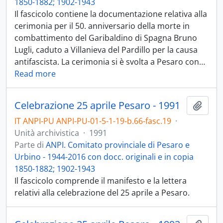
1850-1882; 1902-1943
Il fascicolo contiene la documentazione relativa alla
cerimonia per il 50. anniversario della morte in
combattimento del Garibaldino di Spagna Bruno
Lugli, caduto a Villanieva del Pardillo per la causa
antifascista. La cerimonia si è svolta a Pesaro con
…
Read more
Celebrazione 25 aprile Pesaro - 1991
Aggiu
IT ANPI-PU ANPI-PU-01-5-1-19-b.66-fasc.19
·
Unità archivistica
·
1991
Parte di
ANPI. Comitato provinciale di Pesaro e
Urbino - 1944-2016 con docc. originali e in copia
1850-1882; 1902-1943
Il fascicolo comprende il manifesto e la lettera
relativi alla celebrazione del 25 aprile a Pesaro.