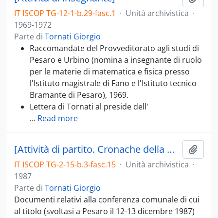
IT ISCOP TG-12-1-b.29-fasc.1
·
Unità archivistica
·
1969-1972
Parte di
Tornati Giorgio
Raccomandate del Provveditorato agli studi di
Pesaro e Urbino (nomina a insegnante di ruolo
per le materie di matematica e fisica presso
l'Istituto magistrale di Fano e l'Istituto tecnico
Bramante di Pesaro), 1969.
Lettera di Tornati al preside dell'
…
Read more
[Attività di partito. Cronache della macchina da abitare]
Aggiu
IT ISCOP TG-2-15-b.3-fasc.15
·
Unità archivistica
·
1987
Parte di
Tornati Giorgio
Documenti relativi alla conferenza comunale di cui
al titolo (svoltasi a Pesaro il 12-13 dicembre 1987)