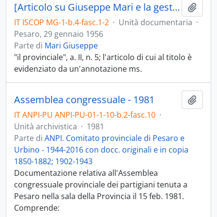
[Articolo su Giuseppe Mari e la gestione della Libreria del popolo di Pesaro]
Aggiu
IT ISCOP MG-1-b.4-fasc.1-2
·
Unità documentaria
·
Pesaro, 29 gennaio 1956
Parte di
Mari Giuseppe
"il provinciale", a. II, n. 5; l'articolo di cui al titolo è
evidenziato da un'annotazione ms.
Assemblea congressuale - 1981
Aggiu
IT ANPI-PU ANPI-PU-01-1-10-b.2-fasc.10
·
Unità archivistica
·
1981
Parte di
ANPI. Comitato provinciale di Pesaro e
Urbino - 1944-2016 con docc. originali e in copia
1850-1882; 1902-1943
Documentazione relativa all'Assemblea
congressuale provinciale dei partigiani tenuta a
Pesaro nella sala della Provincia il 15 feb. 1981.
Comprende: