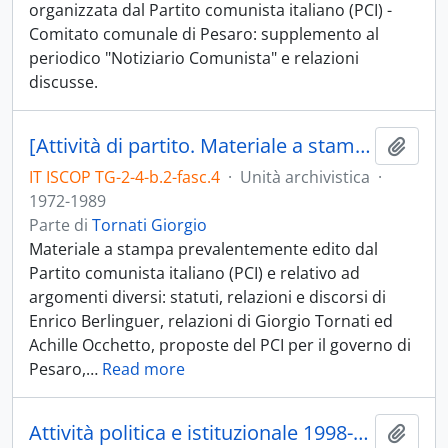
organizzata dal Partito comunista italiano (PCI) -
Comitato comunale di Pesaro: supplemento al
periodico "Notiziario Comunista" e relazioni
discusse.
[Attività di partito. Materiale a stampa]
Aggiu
IT ISCOP TG-2-4-b.2-fasc.4
·
Unità archivistica
·
1972-1989
Parte di
Tornati Giorgio
Materiale a stampa prevalentemente edito dal
Partito comunista italiano (PCI) e relativo ad
argomenti diversi: statuti, relazioni e discorsi di
Enrico Berlinguer, relazioni di Giorgio Tornati ed
Achille Occhetto, proposte del PCI per il governo di
Pesaro,
…
Read more
Attività politica e istituzionale 1998-2002
Aggiu