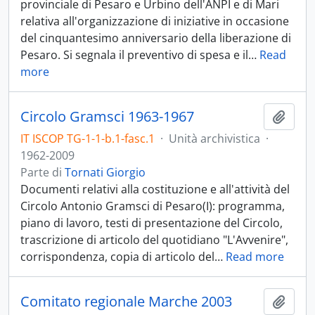
provinciale di Pesaro e Urbino dell'ANPI e di Mari
relativa all'organizzazione di iniziative in occasione
del cinquantesimo anniversario della liberazione di
Pesaro. Si segnala il preventivo di spesa e il
…
Read
more
Circolo Gramsci 1963-1967
Aggiu
IT ISCOP TG-1-1-b.1-fasc.1
·
Unità archivistica
·
1962-2009
Parte di
Tornati Giorgio
Documenti relativi alla costituzione e all'attività del
Circolo Antonio Gramsci di Pesaro(I): programma,
piano di lavoro, testi di presentazione del Circolo,
trascrizione di articolo del quotidiano "L'Avvenire",
corrispondenza, copia di articolo del
…
Read more
Comitato regionale Marche 2003
Aggiu