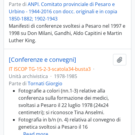
Parte di
ANPI. Comitato provinciale di Pesaro e
Urbino - 1944-2016 con docc. originali e in copia
1850-1882; 1902-1943
Manifesti di conferenze svoltesi a Pesaro nel 1997 e
1998 su Don Milani, Gandhi, Aldo Capitini e Martin
Luther King.
[Conferenze e convegni]
Aggiu
IT ISCOP TG-15-2-3-scatola34-busta3
·
Unità archivistica
·
1978-1985
Parte di
Tornati Giorgio
Fotografie a colori (nn.1-3) relative alla
conferenza sulla formazione dei medici,
svoltasi a Pesaro il 22 luglio 1978 (24x24
centimetri); si riconosce Tina Anselmi.
Fotografia in b/n (n. 4) relativa al convegno di
genetica svoltosi a Pesaro il 16
…
Read more