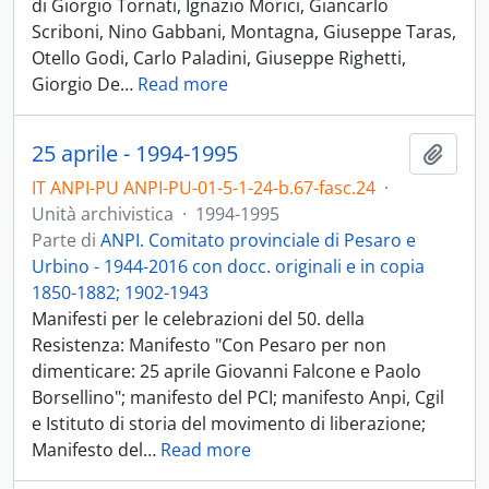
di Giorgio Tornati, Ignazio Morici, Giancarlo
Scriboni, Nino Gabbani, Montagna, Giuseppe Taras,
Otello Godi, Carlo Paladini, Giuseppe Righetti,
Giorgio De
…
Read more
25 aprile - 1994-1995
Aggiu
IT ANPI-PU ANPI-PU-01-5-1-24-b.67-fasc.24
·
Unità archivistica
·
1994-1995
Parte di
ANPI. Comitato provinciale di Pesaro e
Urbino - 1944-2016 con docc. originali e in copia
1850-1882; 1902-1943
Manifesti per le celebrazioni del 50. della
Resistenza: Manifesto "Con Pesaro per non
dimenticare: 25 aprile Giovanni Falcone e Paolo
Borsellino"; manifesto del PCI; manifesto Anpi, Cgil
e Istituto di storia del movimento di liberazione;
Manifesto del
…
Read more