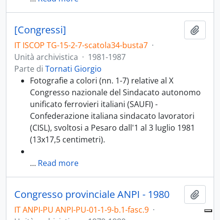
[Congressi]
Aggiu
IT ISCOP TG-15-2-7-scatola34-busta7
·
Unità archivistica
·
1981-1987
Parte di
Tornati Giorgio
Fotografie a colori (nn. 1-7) relative al X
Congresso nazionale del Sindacato autonomo
unificato ferrovieri italiani (SAUFI) -
Confederazione italiana sindacato lavoratori
(CISL), svoltosi a Pesaro dall'1 al 3 luglio 1981
(13x17,5 centimetri).
…
Read more
Congresso provinciale ANPI - 1980
Aggiu
IT ANPI-PU ANPI-PU-01-1-9-b.1-fasc.9
·