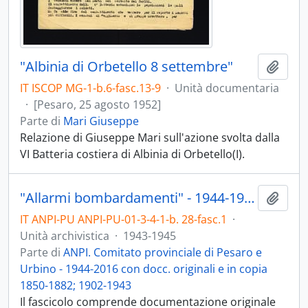
"Albinia di Orbetello 8 settembre"
Aggiu
IT ISCOP MG-1-b.6-fasc.13-9
·
Unità documentaria
·
[Pesaro, 25 agosto 1952]
Parte di
Mari Giuseppe
Relazione di Giuseppe Mari sull'azione svolta dalla
VI Batteria costiera di Albinia di Orbetello(I).
"Allarmi bombardamenti" - 1944-1945; con docc. 1943
Aggiu
IT ANPI-PU ANPI-PU-01-3-4-1-b. 28-fasc.1
·
Unità archivistica
·
1943-1945
Parte di
ANPI. Comitato provinciale di Pesaro e
Urbino - 1944-2016 con docc. originali e in copia
1850-1882; 1902-1943
Il fascicolo comprende documentazione originale