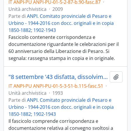
IT ANPI-PU ANPI-PU-01-5-2-87-b.90-fasc.87
·
Unità archivistica
·
2009
Parte di
ANPI. Comitato provinciale di Pesaro e
Urbino - 1944-2016 con docc. originali e in copia
1850-1882; 1902-1943
Fascicolo contenente corrispondenza e
documentazione riguardante le celebrazioni per il
60 anniversario della Liberazione di Pesaro. Si
segnala: rassegna stampa in copia e in originale.
"8 settembre '43 disfatta, dissolvimento dello Stato, la scelta" 1993
Aggiu
IT ANPI-PU ANPI-PU-01-5-3-51-b.115-fasc.51
·
Unità archivistica
·
1993
Parte di
ANPI. Comitato provinciale di Pesaro e
Urbino - 1944-2016 con docc. originali e in copia
1850-1882; 1902-1943
Il fascicolo comprende corrispondenza e
documentazione relativa al convegno svoltosi a