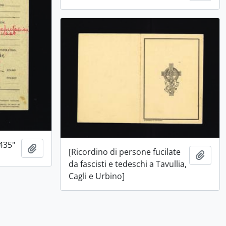
7435"
Aggiungi all'area di lavoro
[Ricordino di persone fucilate
Aggiu
da fascisti e tedeschi a Tavullia,
Cagli e Urbino]