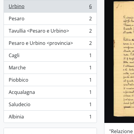
Urbino
6
, 6 risultati
Pesaro
2
, 2 risultati
Tavullia <Pesaro e Urbino>
2
, 2 risultati
Pesaro e Urbino <provincia>
2
, 2 risultati
Cagli
1
, 1 risultati
Marche
1
, 1 risultati
Piobbico
1
, 1 risultati
Acqualagna
1
, 1 risultati
Saludecio
1
, 1 risultati
Albinia
1
, 1 risultati
"Relazione 