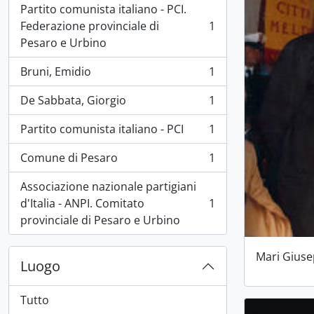
Partito comunista italiano - PCI.
Federazione provinciale di
1
, 1 risultati
Pesaro e Urbino
Bruni, Emidio
1
, 1 risultati
De Sabbata, Giorgio
1
, 1 risultati
Partito comunista italiano - PCI
1
, 1 risultati
Comune di Pesaro
1
, 1 risultati
Associazione nazionale partigiani
d'Italia - ANPI. Comitato
1
, 1 risultati
provinciale di Pesaro e Urbino
Mari Gius
Luogo
Tutto