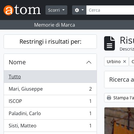
Skip to main content
Cerca
Search options
Scorri
Memorie di Marca
Ris
Restringi i risultati per:
Descriz
Nome
Remove filter:
R
Urbino
C
Tutto
Ricerca 
Mari, Giuseppe
2
, 2 risultati
Stampa l'
ISCOP
1
, 1 risultati
Paladini, Carlo
1
, 1 risultati
Sisti, Matteo
1
, 1 risultati