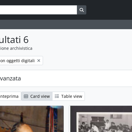
Search in browse page
ultati 6
ione archivistica
emove filter:
on oggetti digitali
avanzata
anteprima
Card view
Table view