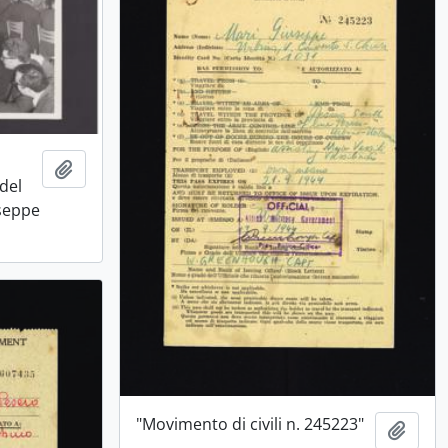
Aggiungi all'area di lavoro
del
seppe
"Movimento di civili n. 245223"
Aggiu