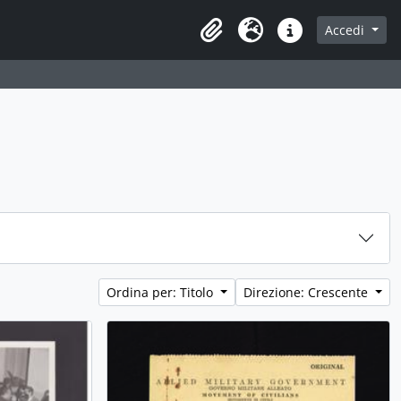
Accedi
Area di lavoro
Lingua
Collegamenti veloci
Ordina per: Titolo
Direzione: Crescente