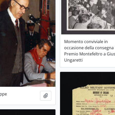
Momento conviviale in
occasione della consegna 
Premio Montefeltro a Giu
Ungaretti
eppe
Aggiungi all'area di lavoro