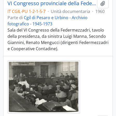
VI Congresso provinciale della Federmezzadri - 1960
Aggiu
IT CGIL-PU 1-2-1-5-7
·
Unità documentaria
·
1960
Parte di
Cgil di Pesaro e Urbino - Archivio
fotografico - 1945-1973
Sala del VI Congresso della Federmezzadri, tavolo
della presidenza, da sinistra Luigi Manna, Secondo
Giannini, Renato Mengucci (dirigenti Federmezzadri
e Cooperative Contadine).