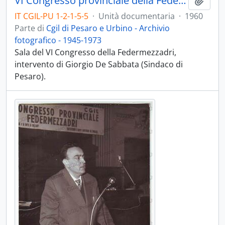
VI Congresso provinciale della Federmezzadri - 1960
Aggiu
IT CGIL-PU 1-2-1-5-5
·
Unità documentaria
·
1960
Parte di
Cgil di Pesaro e Urbino - Archivio
fotografico - 1945-1973
Sala del VI Congresso della Federmezzadri,
intervento di Giorgio De Sabbata (Sindaco di
Pesaro).