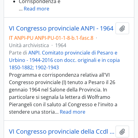
Corrispondenza e
…
Read more
VI Congresso provinciale ANPI - 1964
Aggiu
IT ANPI-PU ANPI-PU-01-1-8-b.1-fasc.8
·
Unità archivistica
·
1964
Parte di
ANPI. Comitato provinciale di Pesaro e
Urbino - 1944-2016 con docc. originali e in copia
1850-1882; 1902-1943
Programma e corrispondenza relativa all'VI
Congresso provinciale (I) tenuto a Pesaro il 26
gennaio 1964 nel Salone della Provincia. In
particolare si segnala la lettera di Wolframo
Pierangeli con il saluto al Congresso e l'invito a
stendere una storia
…
Read more
VI Congresso provinciale della Ccdl di Pesaro e Urbino
Aggiu