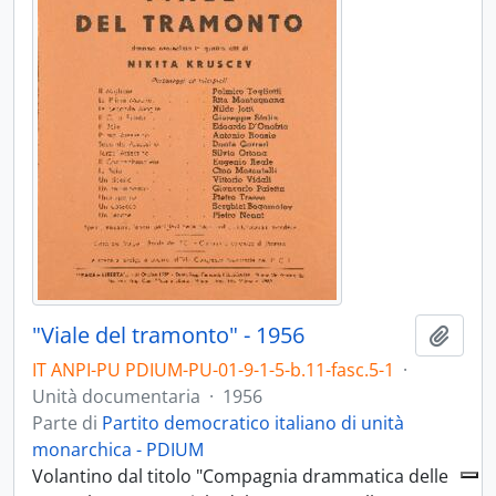
"Viale del tramonto" - 1956
Aggiu
IT ANPI-PU PDIUM-PU-01-9-1-5-b.11-fasc.5-1
·
Unità documentaria
·
1956
Parte di
Partito democratico italiano di unità
monarchica - PDIUM
Volantino dal titolo "Compagnia drammatica delle