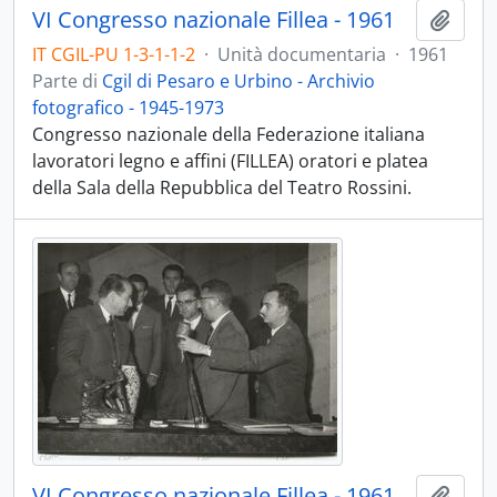
VI Congresso nazionale Fillea - 1961
Aggiu
IT CGIL-PU 1-3-1-1-2
·
Unità documentaria
·
1961
Parte di
Cgil di Pesaro e Urbino - Archivio
fotografico - 1945-1973
Congresso nazionale della Federazione italiana
lavoratori legno e affini (FILLEA) oratori e platea
della Sala della Repubblica del Teatro Rossini.
VI Congresso nazionale Fillea - 1961
Aggiu