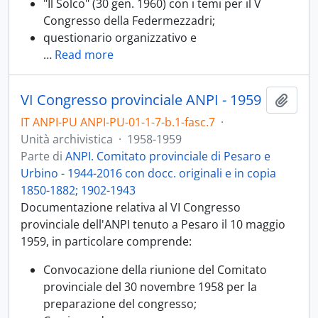
"Il Solco" (30 gen. 1960) con i temi per il V
Congresso della Federmezzadri;
questionario organizzativo e
…
Read more
VI Congresso provinciale ANPI - 1959
Aggiu
IT ANPI-PU ANPI-PU-01-1-7-b.1-fasc.7
·
Unità archivistica
·
1958-1959
Parte di
ANPI. Comitato provinciale di Pesaro e
Urbino - 1944-2016 con docc. originali e in copia
1850-1882; 1902-1943
Documentazione relativa al VI Congresso
provinciale dell'ANPI tenuto a Pesaro il 10 maggio
1959, in particolare comprende:
Convocazione della riunione del Comitato
provinciale del 30 novembre 1958 per la
preparazione del congresso;