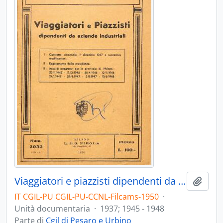
Viaggiatori e piazzisti dipendenti da aziende industriali
Aggiu
IT CGIL-PU CGIL-PU-CCNL-Filcams-1950
·
Unità documentaria
·
1937; 1945 - 1948
Parte di
Cgil di Pesaro e Urbino