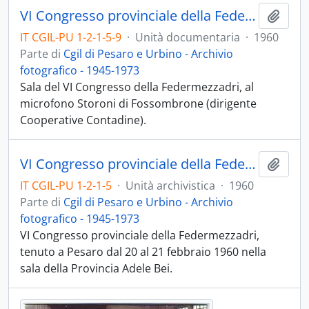
VI Congresso provinciale della Federmezzadri - 1960
Aggiu
IT CGIL-PU 1-2-1-5-9
·
Unità documentaria
·
1960
Parte di
Cgil di Pesaro e Urbino - Archivio
fotografico - 1945-1973
Sala del VI Congresso della Federmezzadri, al
microfono Storoni di Fossombrone (dirigente
Cooperative Contadine).
VI Congresso provinciale della Federmezzadri - Pesaro 20 - 21 feb.1960
Aggiu
IT CGIL-PU 1-2-1-5
·
Unità archivistica
·
1960
Parte di
Cgil di Pesaro e Urbino - Archivio
fotografico - 1945-1973
VI Congresso provinciale della Federmezzadri,
tenuto a Pesaro dal 20 al 21 febbraio 1960 nella
sala della Provincia Adele Bei.