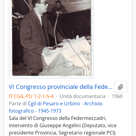
VI Congresso provinciale della Federmezzadri - 1960
Aggiu
IT CGIL-PU 1-2-1-5-4
·
Unità documentaria
·
1960
Parte di
Cgil di Pesaro e Urbino - Archivio
fotografico - 1945-1973
Sala del VI Congresso della Federmezzadri,
intervento di Giuseppe Angelini (Deputato, vice
presidente Provincia, Segretario regionale PCI).