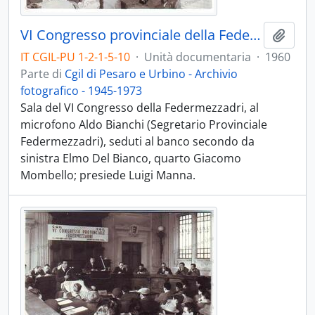
VI Congresso provinciale della Federmezzadri - 1960
Aggiu
IT CGIL-PU 1-2-1-5-10
·
Unità documentaria
·
1960
Parte di
Cgil di Pesaro e Urbino - Archivio
fotografico - 1945-1973
Sala del VI Congresso della Federmezzadri, al
microfono Aldo Bianchi (Segretario Provinciale
Federmezzadri), seduti al banco secondo da
sinistra Elmo Del Bianco, quarto Giacomo
Mombello; presiede Luigi Manna.