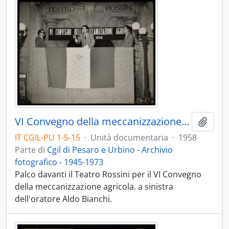
VI Convegno della meccanizzazione agricola - 1958
Aggiu
IT CGIL-PU 1-5-15
·
Unità documentaria
·
1958
Parte di
Cgil di Pesaro e Urbino - Archivio
fotografico - 1945-1973
Palco davanti il Teatro Rossini per il VI Convegno
della meccanizzazione agricola. a sinistra
dell'oratore Aldo Bianchi.