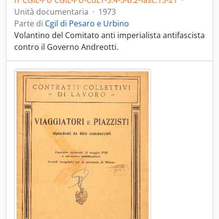
IT CGIL-PU CGIL-PU-CdLT-S.4-3-b.2-fasc.15-21
·
Unità documentaria
·
1973
Parte di
Cgil di Pesaro e Urbino
Volantino del Comitato anti imperialista antifascista
contro il Governo Andreotti.