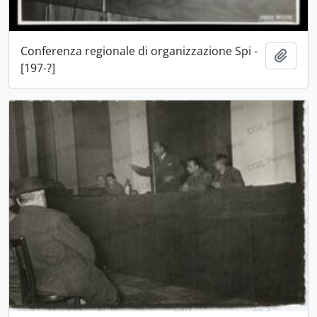
Conferenza regionale di organizzazione Spi -
Aggiu
[197-?]