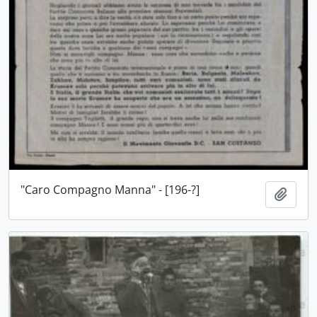
"Caro Compagno Manna" - [196-?]
Aggiu