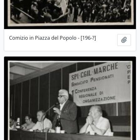
Comizio in Piazza del Popolo - [196-?]
Aggiu