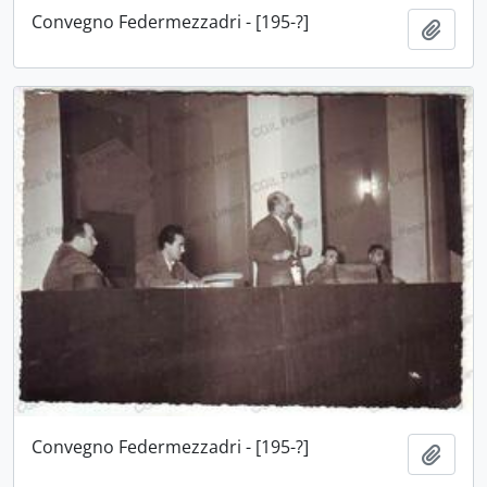
Convegno Federmezzadri - [195-?]
Aggiu
Convegno Federmezzadri - [195-?]
Aggiu