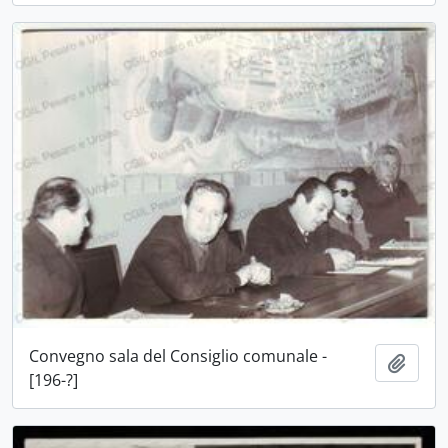
Convegno sala del Consiglio comunale -
Aggiu
[196-?]