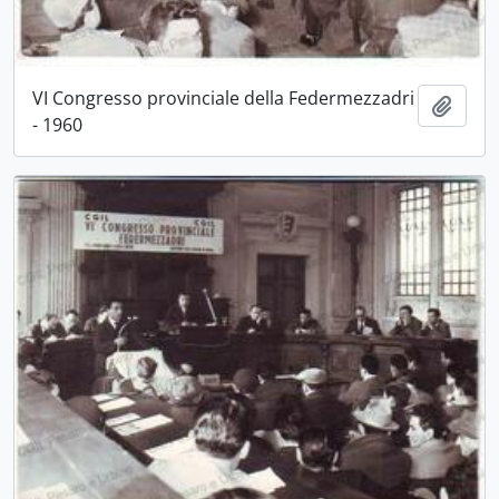
VI Congresso provinciale della Federmezzadri
Aggiu
- 1960