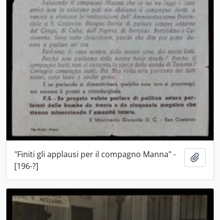
"Finiti gli applausi per il compagno Manna" -
Aggiu
[196-?]