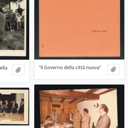
"Il Governo della città nuova"
ella
Aggiu
Aggiungi all'area di lavoro