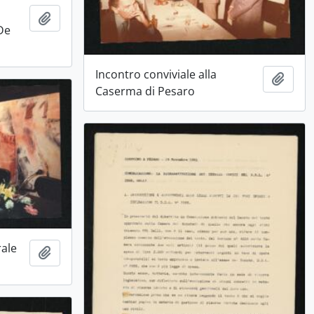
Aggiungi all'area di lavoro
 De
Incontro conviviale alla
Aggiu
Caserma di Pesaro
rale
Aggiungi all'area di lavoro