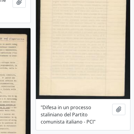
Aggiungi all'area di lavoro
"Difesa in un processo
Aggiu
staliniano del Partito
comunista italiano - PCI"