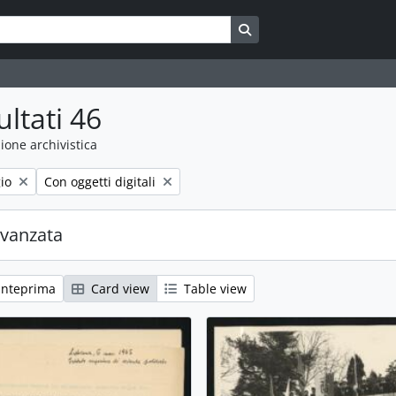
Search in browse page
ultati 46
ione archivistica
Remove filter:
io
Con oggetti digitali
avanzata
anteprima
Card view
Table view