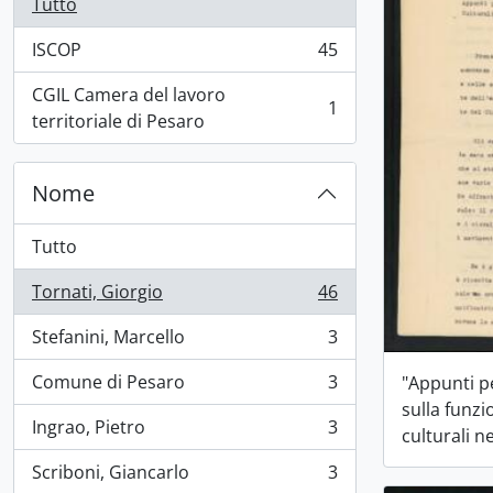
Tutto
ISCOP
45
, 45 risultati
CGIL Camera del lavoro
1
, 1 risultati
territoriale di Pesaro
Nome
Tutto
Tornati, Giorgio
46
, 46 risultati
Stefanini, Marcello
3
, 3 risultati
Comune di Pesaro
3
"Appunti p
, 3 risultati
sulla funzi
Ingrao, Pietro
3
culturali ne
, 3 risultati
Scriboni, Giancarlo
3
, 3 risultati