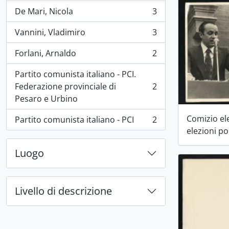
De Mari, Nicola
3
, 3 risultati
Vannini, Vladimiro
3
, 3 risultati
Forlani, Arnaldo
2
, 2 risultati
Partito comunista italiano - PCI.
Federazione provinciale di
2
, 2 risultati
Pesaro e Urbino
Comizio ele
Partito comunista italiano - PCI
2
, 2 risultati
elezioni po
Luogo
Livello di descrizione