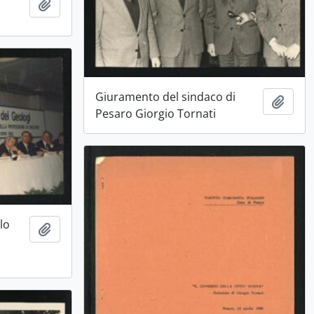
Aggiungi all'area di lavoro
Giuramento del sindaco di
Aggiu
Pesaro Giorgio Tornati
lo
Aggiungi all'area di lavoro