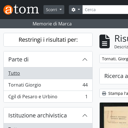
Skip to main content
Cerca
Search options
Scorri
Memorie di Marca
Ris
Restringi i risultati per:
Descriz
Parte di
Remove filter:
Tornati, Giorg
Tutto
Ricerca 
Tornati Giorgio
44
, 44 risultati
Stampa l'
Cgil di Pesaro e Urbino
1
, 1 risultati
Istituzione archivistica