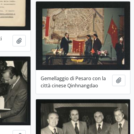
i
Aggiungi all'area di lavoro
Gemellaggio di Pesaro con la
Aggiu
città cinese Qinhnangdao