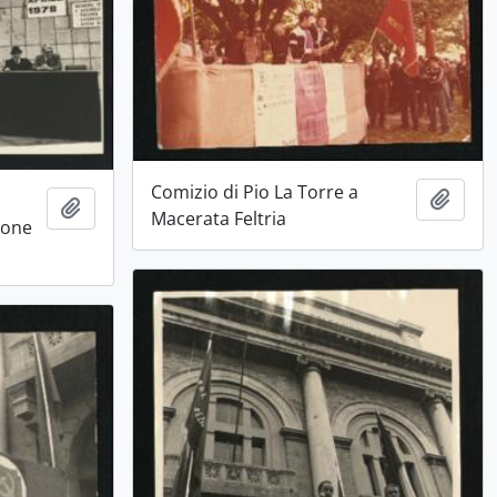
Comizio di Pio La Torre a
Aggiu
Aggiungi all'area di lavoro
Macerata Feltria
ione