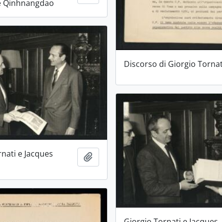
se Qinhnangdao
Discorso di Giorgio Tornat
rnati e Jacques
Aggiungi all'area di lavoro
Giorgio Tornati e Jacques