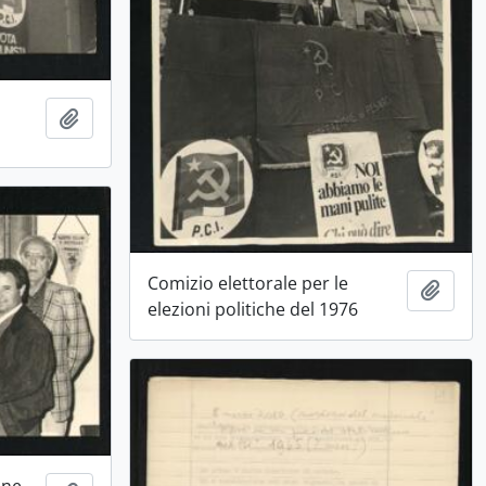
Aggiungi all'area di lavoro
Comizio elettorale per le
Aggiu
elezioni politiche del 1976
one