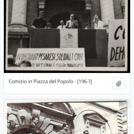
Comizio in Piazza del Popolo - [196-?]
Aggiu