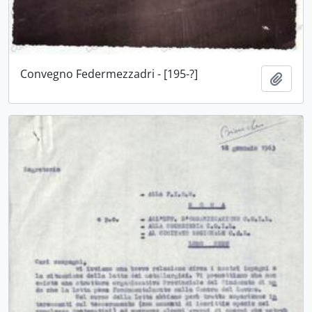
Convegno Federmezzadri - [195-?]
Aggiu