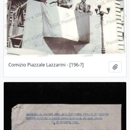
Comizio Piazzale Lazzarini - [196-?]
Aggiu