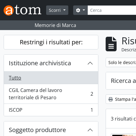
Skip to main content
Cerca
Search options
Scorri
Memorie di Marca
Ris
Restringi i risultati per:
Descriz
Istituzione archivistica
Remove filter:
Solo le descri
Tutto
Ricerca 
CGIL Camera del lavoro
2
, 2 risultati
territoriale di Pesaro
Stampa l'
ISCOP
1
, 1 risultati
3 risultati 
Soggetto produttore