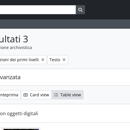
Search in browse page
ultati 3
ione archivistica
Remove filter:
zioni dei primi livelli
Testo
avanzata
anteprima
Card view
Table view
con oggetti digitali