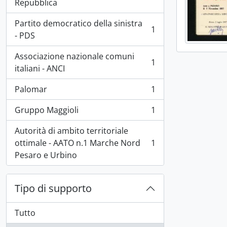
, 1 risultati
Repubblica
Partito democratico della sinistra
1
, 1 risultati
- PDS
Associazione nazionale comuni
1
, 1 risultati
italiani - ANCI
Palomar
1
, 1 risultati
Gruppo Maggioli
1
, 1 risultati
Autorità di ambito territoriale
ottimale - AATO n.1 Marche Nord
1
, 1 risultati
Pesaro e Urbino
Tipo di supporto
Tutto