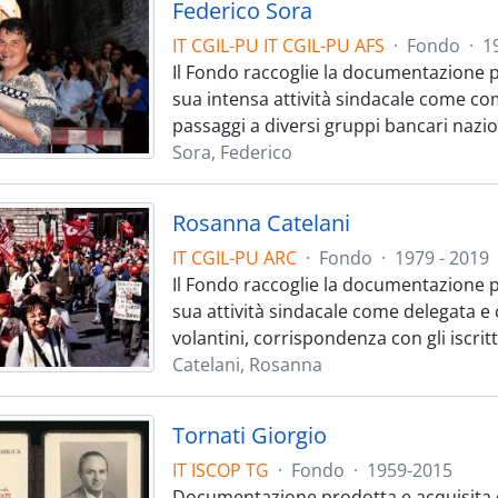
Federico Sora
IT CGIL-PU IT CGIL-PU AFS
·
Fondo
·
1
Il Fondo raccoglie la documentazione p
sua intensa attività sindacale come co
passaggi a diversi gruppi bancari nazi
Sora, Federico
Rosanna Catelani
IT CGIL-PU ARC
·
Fondo
·
1979 - 2019
Il Fondo raccoglie la documentazione p
sua attività sindacale come delegata e
volantini, corrispondenza con gli iscritt
Catelani, Rosanna
Tornati Giorgio
IT ISCOP TG
·
Fondo
·
1959-2015
Documentazione prodotta e acquisita da 