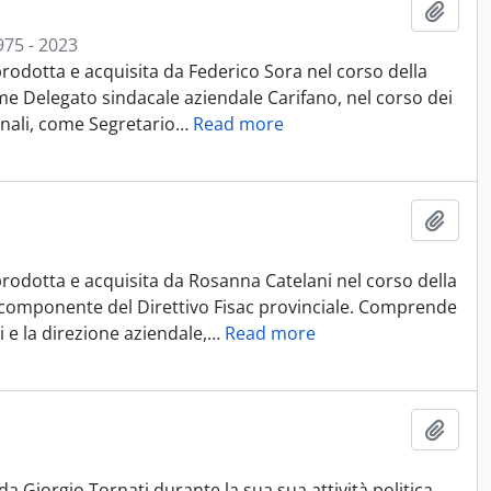
Aggiu
975 - 2023
rodotta e acquisita da Federico Sora nel corso della
me Delegato sindacale aziendale Carifano, nel corso dei
onali, come Segretario
…
Read more
Aggiu
rodotta e acquisita da Rosanna Catelani nel corso della
 componente del Direttivo Fisac provinciale. Comprende
i e la direzione aziendale,
…
Read more
Aggiu
Giorgio Tornati durante la sua sua attività politica,