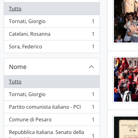
Tutto
Tornati, Giorgio
1
, 1 risultati
Catelani, Rosanna
1
, 1 risultati
Sora, Federico
1
, 1 risultati
Nome
Tutto
Tornati, Giorgio
1
, 1 risultati
Partito comunista italiano - PCI
1
, 1 risultati
Comune di Pesaro
1
, 1 risultati
Repubblica italiana. Senato della
1