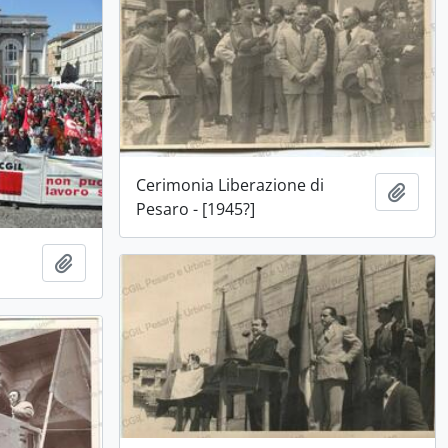
Cerimonia Liberazione di
Aggiu
Pesaro - [1945?]
Aggiungi all'area di lavoro