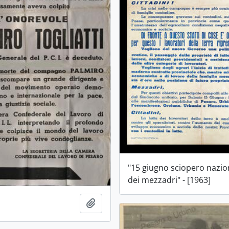
"15 giugno sciopero nazio
dei mezzadri" - [1963]
Aggiungi all'area di lavoro