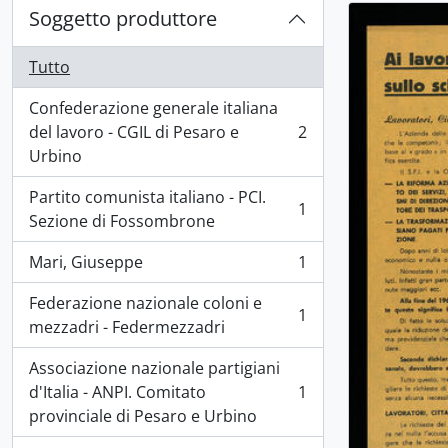
Soggetto produttore
Tutto
Confederazione generale italiana
del lavoro - CGIL di Pesaro e
2
, 2 risultati
Urbino
Partito comunista italiano - PCI.
1
, 1 risultati
Sezione di Fossombrone
Mari, Giuseppe
1
, 1 risultati
Federazione nazionale coloni e
1
, 1 risultati
mezzadri - Federmezzadri
Associazione nazionale partigiani
d'Italia - ANPI. Comitato
1
, 1 risultati
provinciale di Pesaro e Urbino