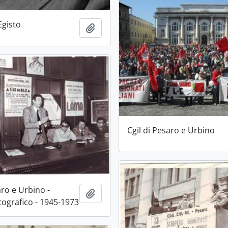
Egisto
Aggiungi all'area di lavoro
Cgil di Pesaro e Urbino
aro e Urbino -
Aggiungi all'area di lavoro
tografico - 1945-1973