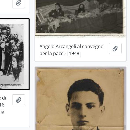
Aggiungi all'area di lavoro
Angelo Arcangeli al convegno
Aggiu
per la pace - [1948]
 di
Aggiungi all'area di lavoro
16
pia