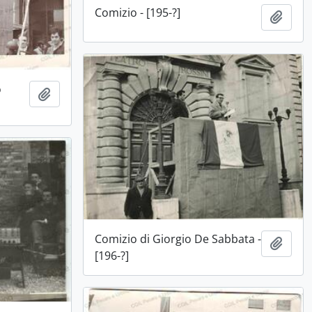
Comizio - [195-?]
Aggiu
o
Aggiungi all'area di lavoro
Comizio di Giorgio De Sabbata -
Aggiu
[196-?]