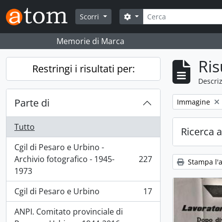
Skip to main content
Cerca
Search options
Scorri
Memorie di Marca
Ris
Restringi i risultati per:
Descriz
Parte di
Remove filter:
Immagine
Tutto
Ricerca 
Cgil di Pesaro e Urbino -
Archivio fotografico - 1945-
227
Stampa l'
, 227 risultati
1973
Cgil di Pesaro e Urbino
17
, 17 risultati
ANPI. Comitato provinciale di