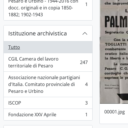
Pesaro e Urbino - 1944-2016 con
1
, 1 risultati
docc. originali e in copia 1850-
1882; 1902-1943
Istituzione archivistica
Tutto
CGIL Camera del lavoro
247
, 247 risultati
territoriale di Pesaro
Associazione nazionale partigiani
d'Italia. Comitato provinciale di
4
, 4 risultati
Pesaro e Urbino
ISCOP
3
, 3 risultati
00001.jpg
Fondazione XXV Aprile
1
, 1 risultati