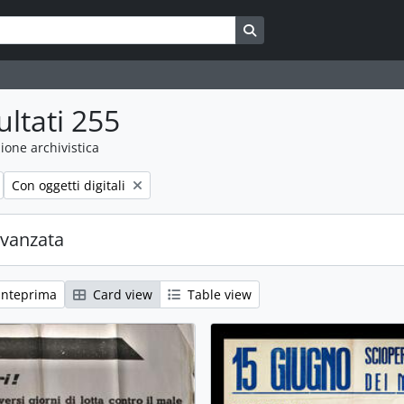
Search in browse page
ultati 255
ione archivistica
Remove filter:
Con oggetti digitali
avanzata
anteprima
Card view
Table view