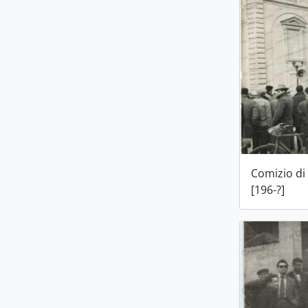
Comizio di
[196-?]