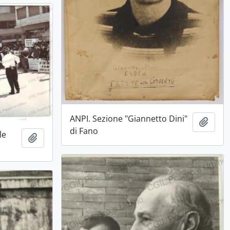
ANPI. Sezione "Giannetto Dini"
Aggiu
di Fano
le
Aggiungi all'area di lavoro