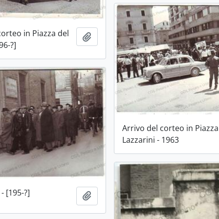
corteo in Piazza del
Aggiungi all'area di lavoro
96-?]
Arrivo del corteo in Piazza
Lazzarini - 1963
- [195-?]
Aggiungi all'area di lavoro