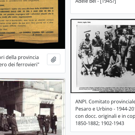
Adele Bei - [1945?]
ori della provincia
Aggiungi all'area di lavoro
ero dei ferrovieri"
ANPI. Comitato provinciale
Pesaro e Urbino - 1944-20
con docc. originali e in co
1850-1882; 1902-1943