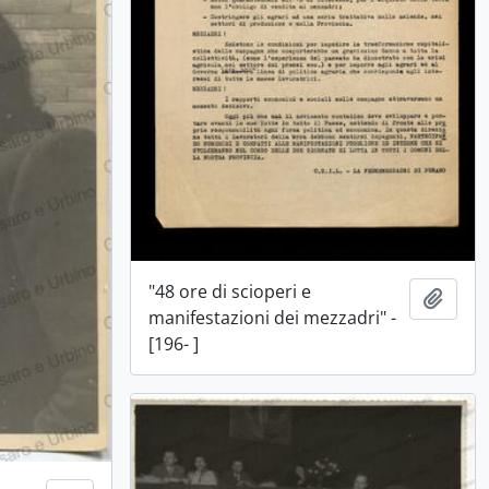
"48 ore di scioperi e
Aggiu
manifestazioni dei mezzadri" -
[196- ]