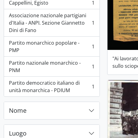
Cappellini, Egisto
1
, 1 risultati
Associazione nazionale partigiani
d'Italia - ANPI. Sezione Giannetto
1
, 1 risultati
Dini di Fano
Partito monarchico popolare -
1
, 1 risultati
PMP
"Ai lavorat
Partito nazionale monarchico -
sullo sciop
1
, 1 risultati
PNM
Partito democratico italiano di
1
, 1 risultati
unità monarchica - PDIUM
Nome
Luogo