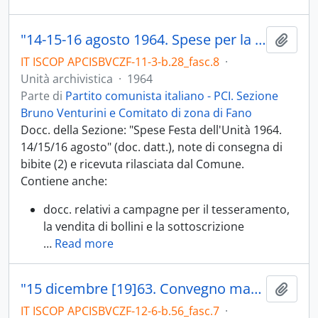
"14-15-16 agosto 1964. Spese per la Festa dell'Unità"
Aggiu
IT ISCOP APCISBVCZF-11-3-b.28_fasc.8
·
Unità archivistica
·
1964
Parte di
Partito comunista italiano - PCI. Sezione
Bruno Venturini e Comitato di zona di Fano
Docc. della Sezione: "Spese Festa dell'Unità 1964.
14/15/16 agosto" (doc. datt.), note di consegna di
bibite (2) e ricevuta rilasciata dal Comune.
Contiene anche:
docc. relativi a campagne per il tesseramento,
la vendita di bollini e la sottoscrizione
…
Read more
"15 dicembre [19]63. Convegno marineria Fano"
Aggiu
IT ISCOP APCISBVCZF-12-6-b.56_fasc.7
·