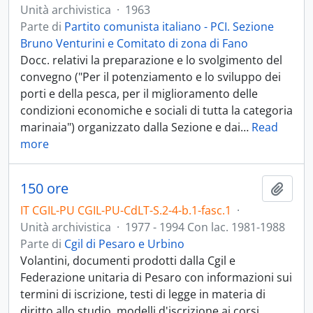
Unità archivistica
·
1963
Parte di
Partito comunista italiano - PCI. Sezione
Bruno Venturini e Comitato di zona di Fano
Docc. relativi la preparazione e lo svolgimento del
convegno ("Per il potenziamento e lo sviluppo dei
porti e della pesca, per il miglioramento delle
condizioni economiche e sociali di tutta la categoria
marinaia") organizzato dalla Sezione e dai
…
Read
more
150 ore
Aggiu
IT CGIL-PU CGIL-PU-CdLT-S.2-4-b.1-fasc.1
·
Unità archivistica
·
1977 - 1994 Con lac. 1981-1988
Parte di
Cgil di Pesaro e Urbino
Volantini, documenti prodotti dalla Cgil e
Federazione unitaria di Pesaro con informazioni sui
termini di iscrizione, testi di legge in materia di
diritto allo studio, modelli d'iscrizione ai corsi