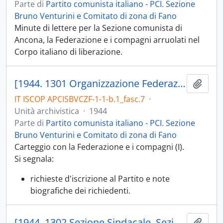
Parte di
Partito comunista italiano - PCI. Sezione
Bruno Venturini e Comitato di zona di Fano
Minute di lettere per la Sezione comunista di
Ancona, la Federazione e i compagni arruolati nel
Corpo italiano di liberazione.
[1944. 1301 Organizzazione Federazione di Pesaro. Sezione Organizzazione (Quadri); 1301.04 Tesseramento; 1301.06 Note biografiche e richieste d'iscrizione]
Aggiu
IT ISCOP APCISBVCZF-1-1-b.1_fasc.7
·
Unità archivistica
·
1944
Parte di
Partito comunista italiano - PCI. Sezione
Bruno Venturini e Comitato di zona di Fano
Carteggio con la Federazione e i compagni (I).
Si segnala:
richieste d'iscrizione al Partito e note
biografiche dei richiedenti.
[1944. 1302 Sezione Sindacale. Sezione Lavoro di Massa; 1302.08 Problemi dell'Agricoltura. 1303 Sezione Agit-Prop; 1303.03 Diffusione stampa, di quotidiani, riviste, opuscoli; 1303.05 Giornale murale]
Aggiu