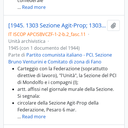
confederale
…
Read more
[1945. 1303 Sezione Agit-Prop; 1303.03 Diffusione stampa, di quotidiani, riviste, opuscoli; 1303.05 Giornale murale; 1303.07 Celebrazioni, commemorazioni, anniversari]
Aggiu
IT ISCOP APCISBVCZF-1-2-b.2_fasc.11
·
Unità archivistica
·
1945 (con 1 documento del 1944)
Parte di
Partito comunista italiano - PCI. Sezione
Bruno Venturini e Comitato di zona di Fano
Carteggio con la Federazione (soprattutto
direttive di lavoro), "l'Unità", la Sezione del PCI
di Mondolfo e i compagni (I);
artt. affissi nel giornale murale della Sezione.
Si segnala:
circolare della Sezione Agit-Prop della
Federazione, Pesaro 6 mar.
…
Read more