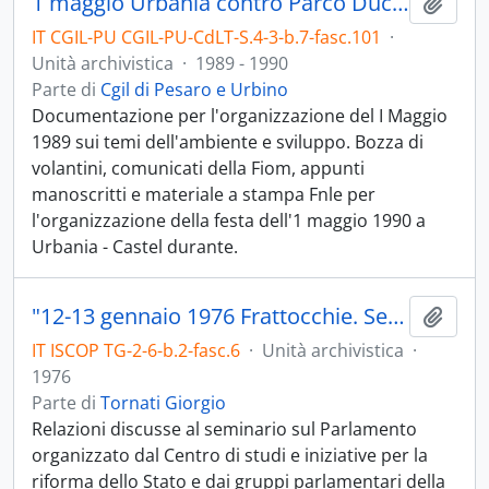
1 maggio Urbania contro Parco Ducale
Aggiu
IT CGIL-PU CGIL-PU-CdLT-S.4-3-b.7-fasc.101
·
Unità archivistica
·
1989 - 1990
Parte di
Cgil di Pesaro e Urbino
Documentazione per l'organizzazione del I Maggio
1989 sui temi dell'ambiente e sviluppo. Bozza di
volantini, comunicati della Fiom, appunti
manoscritti e materiale a stampa Fnle per
l'organizzazione della festa dell'1 maggio 1990 a
Urbania - Castel durante.
"12-13 gennaio 1976 Frattocchie. Seminario sul Parlamento"
Aggiu
IT ISCOP TG-2-6-b.2-fasc.6
·
Unità archivistica
·
1976
Parte di
Tornati Giorgio
Relazioni discusse al seminario sul Parlamento
organizzato dal Centro di studi e iniziative per la
riforma dello Stato e dai gruppi parlamentari della