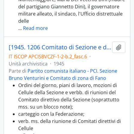
del partigiano Giannetto Dini), il governatore
militare alleato, il sindaco, l'Ufficio distrettuale
delle
…
Read more
[1945. 1206 Comitato di Sezione e di coordinamento Bruno Venturini Fano; 1206.03 Riunioni Comitati di rione; 1206.05 Corrispondenza, convocazioni]
Aggiu
IT ISCOP APCISBVCZF-1-2-b.2_fasc.6
·
Unità archivistica
·
1945
Parte di
Partito comunista italiano - PCI. Sezione
Bruno Venturini e Comitato di zona di Fano
Ordini del giorno, piani di lavoro, mozioni di
Cellule della Sezione e verbb. di riunioni del
Comitato direttivo della Sezione (soprattutto
mss. su un blocco note);
carteggio con la Federazione;
verb. ms. della riunione di Comitati direttivi di
Cellule