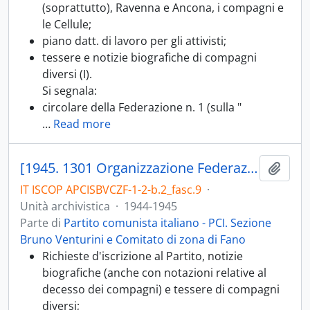
(soprattutto), Ravenna e Ancona, i compagni e
le Cellule;
piano datt. di lavoro per gli attivisti;
tessere e notizie biografiche di compagni
diversi (I).
Si segnala:
circolare della Federazione n. 1 (sulla "
…
Read more
[1945. 1301 Organizzazione Federazione di Pesaro. Sezione Organizzazione (Quadri); 1301.06 Note biografiche e richieste d'iscrizione; 1301.07 Richieste informazioni]
Aggiu
IT ISCOP APCISBVCZF-1-2-b.2_fasc.9
·
Unità archivistica
·
1944-1945
Parte di
Partito comunista italiano - PCI. Sezione
Bruno Venturini e Comitato di zona di Fano
Richieste d'iscrizione al Partito, notizie
biografiche (anche con notazioni relative al
decesso dei compagni) e tessere di compagni
diversi;