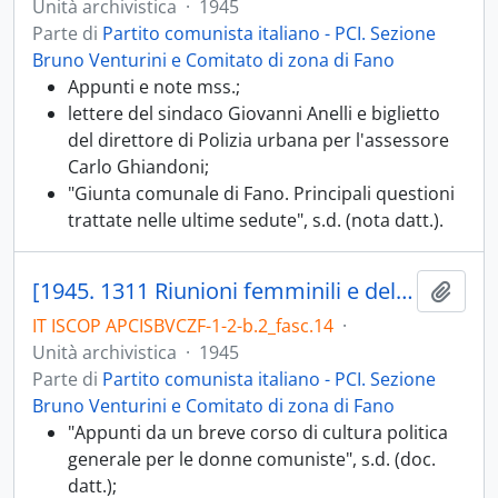
Unità archivistica
·
1945
Parte di
Partito comunista italiano - PCI. Sezione
Bruno Venturini e Comitato di zona di Fano
Appunti e note mss.;
lettere del sindaco Giovanni Anelli e biglietto
del direttore di Polizia urbana per l'assessore
Carlo Ghiandoni;
"Giunta comunale di Fano. Principali questioni
trattate nelle ultime sedute", s.d. (nota datt.).
[1945. 1311 Riunioni femminili e della famiglia; 1311.01 Commissione Organizzazione femminile e Lavoro femminile del PCI; 1311.02 Documenti relativi all'UDI]
Aggiu
IT ISCOP APCISBVCZF-1-2-b.2_fasc.14
·
Unità archivistica
·
1945
Parte di
Partito comunista italiano - PCI. Sezione
Bruno Venturini e Comitato di zona di Fano
"Appunti da un breve corso di cultura politica
generale per le donne comuniste", s.d. (doc.
datt.);