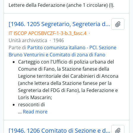
Lettere della Federazione (anche 1 circolare) (I).
[1946. 1205 Segretario, Segreteria della Sezione di Fano Bruno Venturini; 1205.02 Avvisi, resoconti conferenze, comizi; 1205.05 Corrispondenza, convocazioni; 1205.07 Sussidi e assistenza]
Aggiu
IT ISCOP APCISBVCZF-1-3-b.3_fasc.4
·
Unità archivistica
·
1946
Parte di
Partito comunista italiano - PCI. Sezione
Bruno Venturini e Comitato di zona di Fano
Carteggio con l'Ufficio di polizia urbana del
Comune di Fano, la Stazione fanese della
Legione territoriale dei Carabinieri di Ancona
(anche lettera della Stazione fanese per la
Segreteria del FDG di Fano), la Federazione e
Loris Mascarin;
resoconti di
…
Read more
[1946. 1206 Comitato di Sezione e di coordinamento Bruno Venturini Fano; 1206.03 Riunioni Comitati di rione; 1206.05 Corrispondenza, convocazioni]
Aggiu