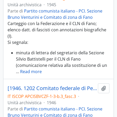
Unità archivistica
·
1945
Parte di
Partito comunista italiano - PCI. Sezione
Bruno Venturini e Comitato di zona di Fano
Carteggio con la Federazione e il CLN di Fano;
elenco datt. di fascisti con annotazioni biografiche
(I).
Si segnala:
minuta di lettera del segretario della Sezione
Silvio Battistelli per il CLN di Fano
(comunicazione relativa alla sostituzione di un
…
Read more
[1946. 1202 Comitato federale di Pesaro. Verbali, documenti, convocazioni. 1203 Segretario, Segreteria, Direzione della Federazione di Pesaro. Verbali, documenti, convocazioni]
Aggiu
IT ISCOP APCISBVCZF-1-3-b.3_fasc.3
·
Unità archivistica
·
1946
Parte di
Partito comunista italiano - PCI. Sezione
Bruno Venturini e Comitato di zona di Fano