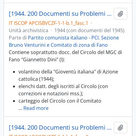
[1944. 200 Documenti su Problemi giovanili; 200.01 Movimento Giovani Comunisti e Sezione Lavoro Giovanile, cellule giovanili]
Aggiu
IT ISCOP APCISBVCZF-1-1-b.1_fasc.1
·
Unità archivistica
·
1944 (con documenti del 1945)
Parte di
Partito comunista italiano - PCI. Sezione
Bruno Venturini e Comitato di zona di Fano
Contiene soprattutto docc. del Circolo del MGC di
Fano "Giannetto Dini" (I):
volantino della "Gioventù italiana" di Azione
cattolica (1944);
elenchi datt. degli iscritti al Circolo (con
correzioni e notazioni mss.);
carteggio del Circolo con il Comitato
…
Read more
[1944. 200 Documenti su Problemi giovanili; 200.02 Fronte della Gioventù]
Aggiu