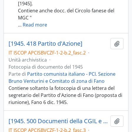
[1945].
Contiene anche docc. del Circolo fanese del
MGC "
…
Read more
[1945. 418 Partito d'Azione]
Aggiu
IT ISCOP APCISBVCZF-1-2-b.2_fasc.2
·
Unità archivistica
·
Fotocopia di documento del 1945
Parte di
Partito comunista italiano - PCI. Sezione
Bruno Venturini e Comitato di zona di Fano
Contiene soltanto la fotocopia di una lettera del
segretario del Partito d'Azione di Fano (proposta di
riunione), Fano 6 dic. 1945.
[1945. 500 Documenti della CGIL e della Camera del lavoro. 508 CLN; 508.01 Commissione d'epurazione; 508.02 Elenchi fascisti, repubblichini e collaboratori dei tedeschi; 508.04 Vittime nazi-fasciste]
Aggiu
IT ISCOP APCISBVCZF-1-2-b.2_fasc.3
·