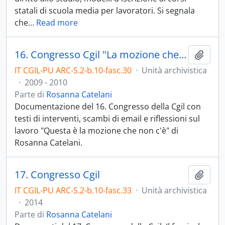
statali di scuola media per lavoratori. Si segnala
che
…
Read more
16. Congresso Cgil "La mozione che non c'è"
Aggiu
IT CGIL-PU ARC-S.2-b.10-fasc.30
·
Unità archivistica
·
2009 - 2010
Parte di
Rosanna Catelani
Documentazione del 16. Congresso della Cgil con
testi di interventi, scambi di email e riflessioni sul
lavoro "Questa è la mozione che non c'è" di
Rosanna Catelani.
17. Congresso Cgil
Aggiu
IT CGIL-PU ARC-S.2-b.10-fasc.33
·
Unità archivistica
·
2014
Parte di
Rosanna Catelani