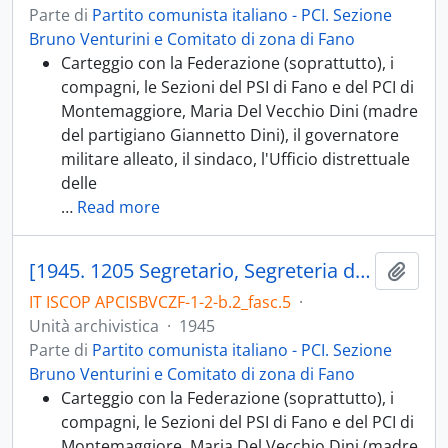
Parte di
Partito comunista italiano - PCI. Sezione
Bruno Venturini e Comitato di zona di Fano
Carteggio con la Federazione (soprattutto), i
compagni, le Sezioni del PSI di Fano e del PCI di
Montemaggiore, Maria Del Vecchio Dini (madre
del partigiano Giannetto Dini), il governatore
militare alleato, il sindaco, l'Ufficio distrettuale
delle
…
Read more
[1945. 1205 Segretario, Segreteria della Sezione di Fano Bruno Venturini; 1205.01 Relazioni mensili e piani di lavoro della Sezione di Fano Bruno Venturini; 1205.02 Avvisi, resoconti conferenze, comizi; 1205.05 Corrispondenza, convocazioni; 1205.06 Dati informativi; 1205.07 Sussidi e assistenza]
Aggiu
IT ISCOP APCISBVCZF-1-2-b.2_fasc.5
·
Unità archivistica
·
1945
Parte di
Partito comunista italiano - PCI. Sezione
Bruno Venturini e Comitato di zona di Fano
Carteggio con la Federazione (soprattutto), i
compagni, le Sezioni del PSI di Fano e del PCI di
Montemaggiore, Maria Del Vecchio Dini (madre