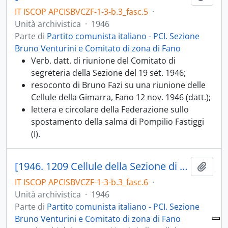
IT ISCOP APCISBVCZF-1-3-b.3_fasc.5
·
Unità archivistica
·
1946
Parte di
Partito comunista italiano - PCI. Sezione
Bruno Venturini e Comitato di zona di Fano
Verb. datt. di riunione del Comitato di
segreteria della Sezione del 19 set. 1946;
resoconto di Bruno Fazi su una riunione delle
Cellule della Gimarra, Fano 12 nov. 1946 (datt.);
lettera e circolare della Federazione sullo
spostamento della salma di Pompilio Fastiggi
(I).
[1946. 1209 Cellule della Sezione di Fano; 1209.01 Elenchi componenti e segretari delle cellule e dei Comitati di cellula; 1209.02 Relazioni politico-amministrative mensili]
Aggiu
IT ISCOP APCISBVCZF-1-3-b.3_fasc.6
·
Unità archivistica
·
1946
Parte di
Partito comunista italiano - PCI. Sezione
Bruno Venturini e Comitato di zona di Fano