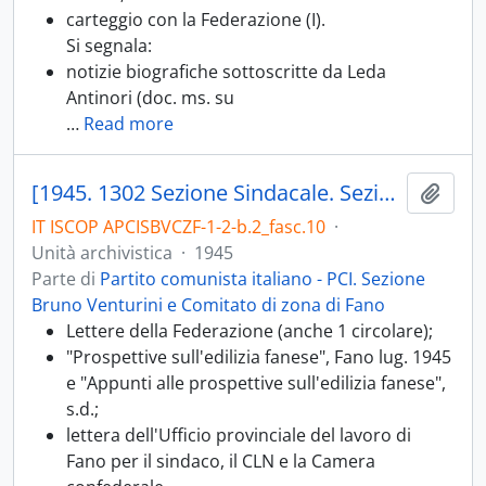
carteggio con la Federazione (I).
Si segnala:
notizie biografiche sottoscritte da Leda
Antinori (doc. ms. su
…
Read more
[1945. 1302 Sezione Sindacale. Sezione Lavoro di Massa; 1302.05 Problemi dell'edilizia, della casa, urbanistici e trasporti; 1302.08 Problemi dell'Agricoltura]
Aggiu
IT ISCOP APCISBVCZF-1-2-b.2_fasc.10
·
Unità archivistica
·
1945
Parte di
Partito comunista italiano - PCI. Sezione
Bruno Venturini e Comitato di zona di Fano
Lettere della Federazione (anche 1 circolare);
"Prospettive sull'edilizia fanese", Fano lug. 1945
e "Appunti alle prospettive sull'edilizia fanese",
s.d.;
lettera dell'Ufficio provinciale del lavoro di
Fano per il sindaco, il CLN e la Camera