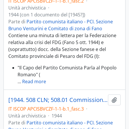
IT ISCOP APCISBVCZF-1-1-b.1_fasc.2
·
Unità archivistica
·
1944 (con 1 documento del [1945?])
Parte di
Partito comunista italiano - PCI. Sezione
Bruno Venturini e Comitato di zona di Fano
Contiene una minuta di lettera per la Federazione
relativa alla crisi del FDG (Fano 5 ott. 1944) e
(soprattutto) docc. della Sezione fanese e del
Comitato provinciale di Pesaro del FDG (I):
"Il Capo del Partito Comunista Parla al Popolo
Romano" (
…
Read more
[1944. 508 CLN; 508.01 Commissione d'epurazione; 508.02 Elenchi fascisti, repubblichini e collaboratori dei tedeschi; 508.03 Guardia Nazionale Repubblicana]
Aggiu
IT ISCOP APCISBVCZF-1-1-b.1_fasc.3
·
Unità archivistica
·
1944
Parte di
Partito comunista italiano - PCI. Sezione