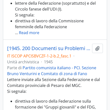
lettere della Federazione (soprattutto) e del
Circolo fanese dell'UDI (I).
Si segnala:
direttiva di lavoro della Commissione
femminile della Federazione
…
Read more
[1945. 200 Documenti su Problemi giovanili; 200.01 Movimento Giovani Comunisti e Sezione Lavoro Giovanile, cellule giovanili]
Aggiu
IT ISCOP APCISBVCZF-1-2-b.2_fasc.1
·
Unità archivistica
·
1945
Parte di
Partito comunista italiano - PCI. Sezione
Bruno Venturini e Comitato di zona di Fano
Lettere inviate alla Sezione dalla Federazione e dal
Comitato provinciale di Pesaro del MGC.
Si segnala:
direttiva di lavoro della Federazione sulla
formazione dei "Gruppi giovanili" e del FDG,