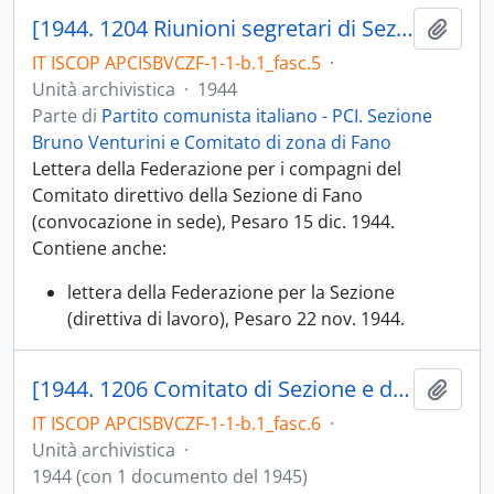
[1944. 1204 Riunioni segretari di Sezione; 1204.05 Convocazioni riunioni Segreteria di Sezione di Pesaro]
Aggiu
IT ISCOP APCISBVCZF-1-1-b.1_fasc.5
·
Unità archivistica
·
1944
Parte di
Partito comunista italiano - PCI. Sezione
Bruno Venturini e Comitato di zona di Fano
Lettera della Federazione per i compagni del
Comitato direttivo della Sezione di Fano
(convocazione in sede), Pesaro 15 dic. 1944.
Contiene anche:
lettera della Federazione per la Sezione
(direttiva di lavoro), Pesaro 22 nov. 1944.
[1944. 1206 Comitato di Sezione e di coordinamento Bruno Venturini Fano; 1206.05 Corrispondenza, convocazioni]
Aggiu
IT ISCOP APCISBVCZF-1-1-b.1_fasc.6
·
Unità archivistica
·
1944 (con 1 documento del 1945)