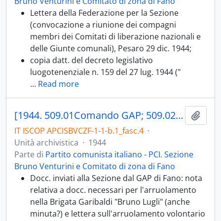
Bruno Venturini e Comitato di zona di Fano
Lettera della Federazione per la Sezione
(convocazione a riunione dei compagni
membri dei Comitati di liberazione nazionali e
delle Giunte comunali), Pesaro 29 dic. 1944;
copia datt. del decreto legislativo
luogotenenziale n. 159 del 27 lug. 1944 ("
…
Read more
[1944. 509.01Comando GAP; 509.02 ANPI; 509.03 Brigata Garibaldi]
Aggiu
IT ISCOP APCISBVCZF-1-1-b.1_fasc.4
·
Unità archivistica
·
1944
Parte di
Partito comunista italiano - PCI. Sezione
Bruno Venturini e Comitato di zona di Fano
Docc. inviati alla Sezione dal GAP di Fano: nota
relativa a docc. necessari per l'arruolamento
nella Brigata Garibaldi "Bruno Lugli" (anche
minuta?) e lettera sull'arruolamento volontario