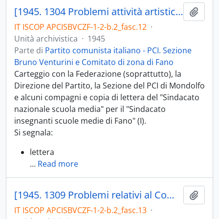
[1945. 1304 Problemi attività artistico-culturali; 1304.03 Gruppo Rinascita; 1304.04 Problemi biblioteche. 1305 Problemi attività sportiva. 1306 Problemi della Scuola e dell'Università]
Aggiu
IT ISCOP APCISBVCZF-1-2-b.2_fasc.12
·
Unità archivistica
·
1945
Parte di
Partito comunista italiano - PCI. Sezione
Bruno Venturini e Comitato di zona di Fano
Carteggio con la Federazione (soprattutto), la
Direzione del Partito, la Sezione del PCI di Mondolfo
e alcuni compagni e copia di lettera del "Sindacato
nazionale scuola media" per il "Sindacato
insegnanti scuole medie di Fano" (I).
Si segnala:
lettera
…
Read more
[1945. 1309 Problemi relativi al Comune di Fano; 1309.01 Problemi Giunta comunale di Fano]
Aggiu
IT ISCOP APCISBVCZF-1-2-b.2_fasc.13
·