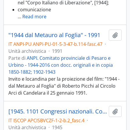
nel "Corpo Italiano di Liberazione", [1944];
comunicazione
…
Read more
"1944 dal Metauro al Foglia" - 1991
Aggiu
IT ANPI-PU ANPI-PU-01-5-3-47-b.114-fasc.47
·
Unità archivistica
·
1991
Parte di
ANPI. Comitato provinciale di Pesaro e
Urbino - 1944-2016 con docc. originali e in copia
1850-1882; 1902-1943
Invito e locandina per la proiezione del film: "1944 -
dal Metauro al Foglia" di Roberto Picchi al Circolo
Arci di Candelara il 25 gennaio 1991.
[1945. 1101 Congressi nazionali. Convocazioni, inviti, relazioni. 1103 Congressi provinciali di Pesaro. 1105 Congressi, conferenze, convegni di zona e di sezione di Pesaro; 1105.01 Congressi, conferenze, convegni delle sezioni di Fano]
Aggiu
IT ISCOP APCISBVCZF-1-2-b.2_fasc.4
·
Unità archivistica
·
1945