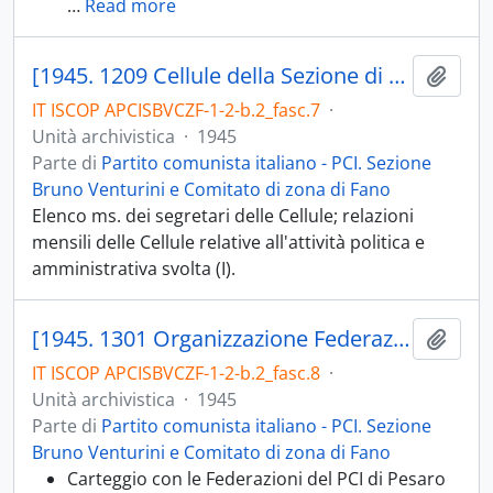
…
Read more
[1945. 1209 Cellule della Sezione di Fano; 1209.01 Elenchi componenti e segretari delle cellule e dei Comitati di cellula; 1209.02 Relazioni politico-amministrative mensili; 1209.03 Relazioni riunioni di cellula]
Aggiu
IT ISCOP APCISBVCZF-1-2-b.2_fasc.7
·
Unità archivistica
·
1945
Parte di
Partito comunista italiano - PCI. Sezione
Bruno Venturini e Comitato di zona di Fano
Elenco ms. dei segretari delle Cellule; relazioni
mensili delle Cellule relative all'attività politica e
amministrativa svolta (I).
[1945. 1301 Organizzazione Federazione di Pesaro. Sezione Organizzazione (Quadri); 1301.03 Scuola di Partito; 1301.04 Tesseramento; 1301.05 Provvedimenti disciplinari, dimissioni dal Partito]
Aggiu
IT ISCOP APCISBVCZF-1-2-b.2_fasc.8
·
Unità archivistica
·
1945
Parte di
Partito comunista italiano - PCI. Sezione
Bruno Venturini e Comitato di zona di Fano
Carteggio con le Federazioni del PCI di Pesaro