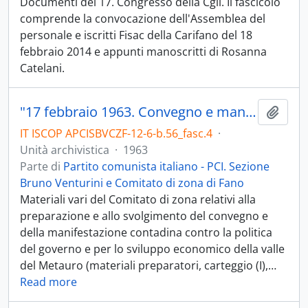
Documenti del 17. Congresso della Cgil. Il fascicolo
comprende la convocazione dell'Assemblea del
personale e iscritti Fisac della Carifano del 18
febbraio 2014 e appunti manoscritti di Rosanna
Catelani.
"17 febbraio 1963. Convegno e manifestazione contadina per lo sviluppo economico e la riforma agraria"
Aggiu
IT ISCOP APCISBVCZF-12-6-b.56_fasc.4
·
Unità archivistica
·
1963
Parte di
Partito comunista italiano - PCI. Sezione
Bruno Venturini e Comitato di zona di Fano
Materiali vari del Comitato di zona relativi alla
preparazione e allo svolgimento del convegno e
della manifestazione contadina contro la politica
del governo e per lo sviluppo economico della valle
del Metauro (materiali preparatori, carteggio (I),
…
Read more