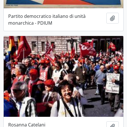
Partito democratico italiano di unità
Aggiu
monarchica - PDIUM
Rosanna Catelani
Aggiu