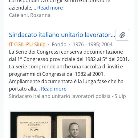
corrispondenza con gli iscritti e la direzione
aziendale,
…
Read more
Catelani, Rosanna
Sindacato italiano unitario lavoratori polizia
Aggiu
IT CGIL-PU Siulp
·
Fondo
·
1976 - 1995; 2004
La Serie dei Congressi conserva documentazione
dal 1° Congresso provinciale del 1982 al 5° del 2001.
La Serie comprende anche una raccolta di inviti e
programmi di Congressi dal 1982 al 2001.
Ampliamente documentata è la lunga fase che ha
portato alla
…
Read more
Sindacato italiano unitario lavoratori polizia - Siulp