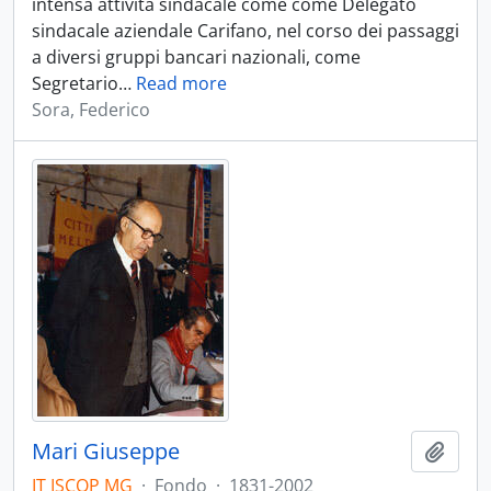
intensa attività sindacale come come Delegato
sindacale aziendale Carifano, nel corso dei passaggi
a diversi gruppi bancari nazionali, come
Segretario
…
Read more
Sora, Federico
Mari Giuseppe
Aggiu
IT ISCOP MG
·
Fondo
·
1831-2002