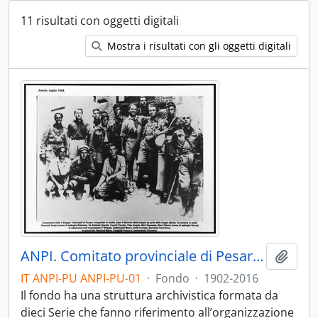
11 risultati con oggetti digitali
Mostra i risultati con gli oggetti digitali
ANPI. Comitato provinciale di Pesaro e Urbino - 1944-2016 con docc. originali e in copia 1850-1882; 1902-1943
Aggiu
IT ANPI-PU ANPI-PU-01
·
Fondo
·
1902-2016
Il fondo ha una struttura archivistica formata da
dieci Serie che fanno riferimento all’organizzazione