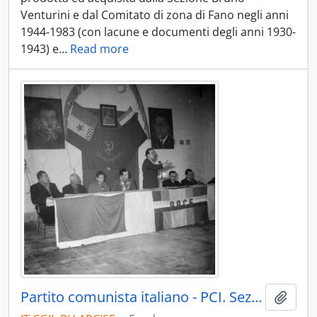
Venturini e dal Comitato di zona di Fano negli anni
1944-1983 (con lacune e documenti degli anni 1930-
1943) e
…
Read more
Partito comunista italiano - PCI. Sezione di Fossombrone
Aggiu