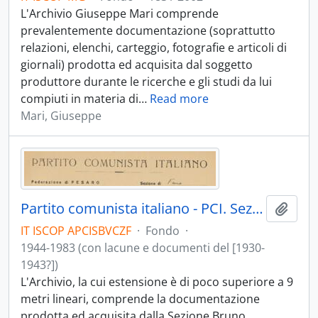
L'Archivio Giuseppe Mari comprende
prevalentemente documentazione (soprattutto
relazioni, elenchi, carteggio, fotografie e articoli di
giornali) prodotta ed acquisita dal soggetto
produttore durante le ricerche e gli studi da lui
compiuti in materia di
…
Read more
Mari, Giuseppe
Partito comunista italiano - PCI. Sezione Bruno Venturini e Comitato di zona di Fano
Aggiu
IT ISCOP APCISBVCZF
·
Fondo
·
1944-1983 (con lacune e documenti del [1930-
1943?])
L'Archivio, la cui estensione è di poco superiore a 9
metri lineari, comprende la documentazione
prodotta ed acquisita dalla Sezione Bruno