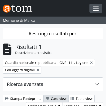
Skip to main content
Togg
Memorie di Marca
Restringi i risultati per:
Risultati 1
Descrizione archivistica
Remove filter:
Guardia nazionale repubblicana - GNR. 111. Legione
Remove filter:
Con oggetti digitali
Ricerca avanzata
Stampa l'anteprima
Card view
Table view
Ordina per: Titolo
Direzione: Crescente