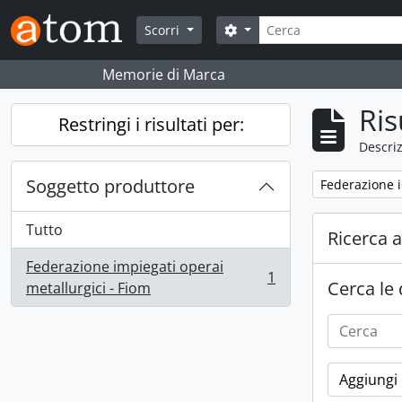
Skip to main content
Cerca
Search options
Scorri
Memorie di Marca
Ris
Restringi i risultati per:
Descriz
Soggetto produttore
Remove filter:
Federazione i
Tutto
Ricerca 
Federazione impiegati operai
1
Cerca le
, 1 risultati
metallurgici - Fiom
Aggiungi 