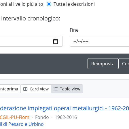
l description filter
oni al livello più alto
Tutte le descrizioni
r intervallo cronologico:
Fine
anteprima
Card view
Table view
derazione impiegati operai metallurgici - 1962-2
 CGIL-PU-Fiom
·
Fondo
·
1962-2016
il di Pesaro e Urbino