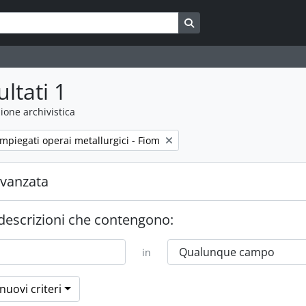
Search in browse page
ultati 1
ione archivistica
mpiegati operai metallurgici - Fiom
avanzata
 descrizioni che contengono:
in
nuovi criteri