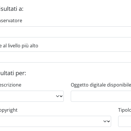
isultati a:
onservatore
al livello più alto
sultati per:
descrizione
Oggetto digitale disponibil
opyright
Tipol