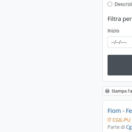
Top-leve
Descrizi
Filtra pe
Inizio
Stampa l'
Fiom - Fe
IT CGIL-PU
Parte di
Cg