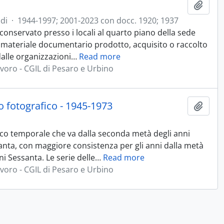
Aggiu
di
·
1944-1997; 2001-2023 con docc. 1920; 1937
 conservato presso i locali al quarto piano della sede
l materiale documentario prodotto, acquisito o raccolto
dalle organizzazioni
…
Read more
avoro - CGIL di Pesaro e Urbino
io fotografico - 1945-1973
Aggiu
arco temporale che va dalla seconda metà degli anni
tanta, con maggiore consistenza per gli anni dalla metà
i Sessanta. Le serie delle
…
Read more
avoro - CGIL di Pesaro e Urbino