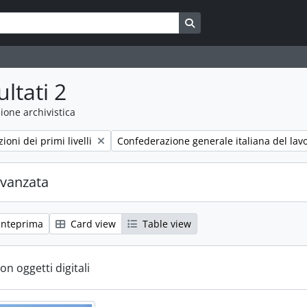
Search in browse page
ultati 2
ione archivistica
Remove filter:
zioni dei primi livelli
Confederazione generale italiana del lavo
avanzata
anteprima
Card view
Table view
con oggetti digitali