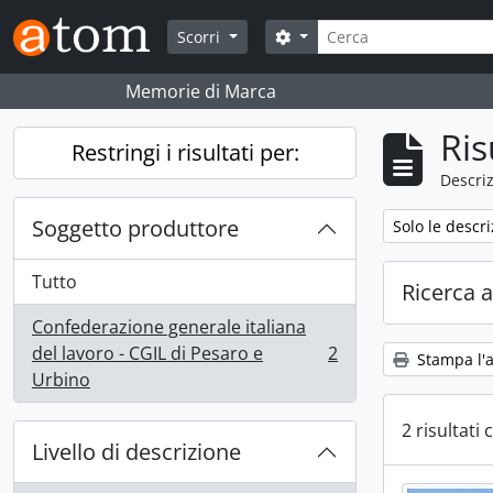
Skip to main content
Cerca
Search options
Scorri
Memorie di Marca
Ris
Restringi i risultati per:
Descriz
Soggetto produttore
Remove filter:
Solo le descri
Tutto
Ricerca 
Confederazione generale italiana
del lavoro - CGIL di Pesaro e
2
Stampa l'
, 2 risultati
Urbino
2 risultati 
Livello di descrizione