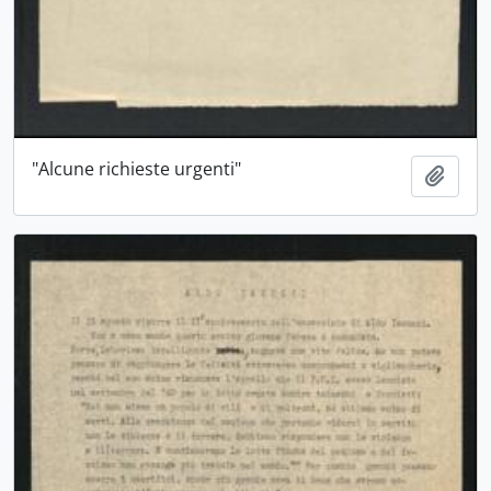
"Alcune richieste urgenti"
Aggiu