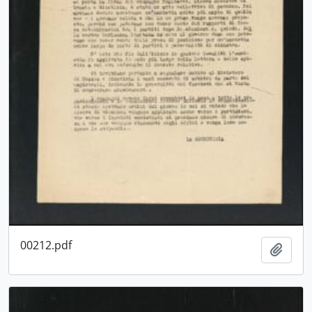
00212.pdf
Aggiu