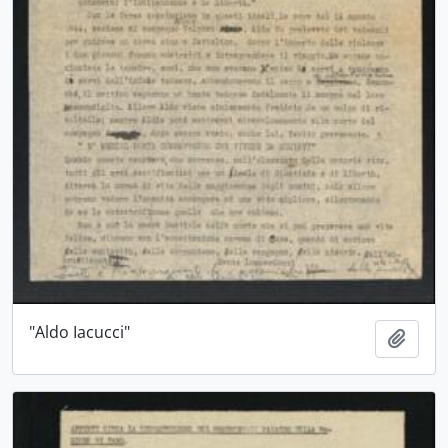
"Aldo Iacucci"
Aggiu