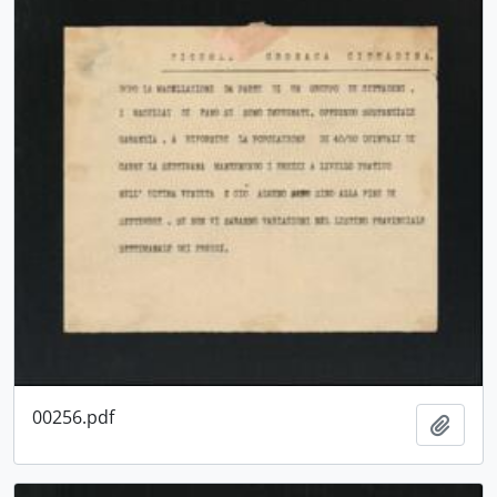
00256.pdf
Aggiu