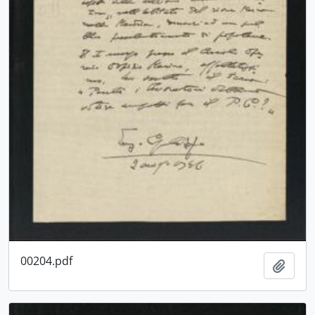
00204.pdf
Aggiu