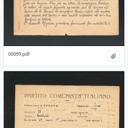
00099.pdf
Aggiu