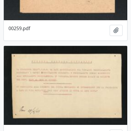
00259.pdf
Aggiu