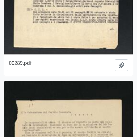
00289.pdf
Aggiu