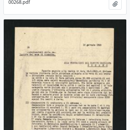
00268.pdf
Aggiu