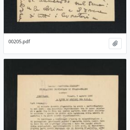
00205.pdf
Aggiu