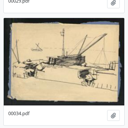
00029.pdf
Aggiu
00034.pdf
Aggiu