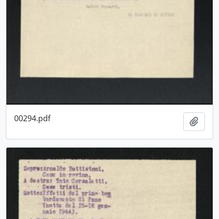
00294.pdf
Aggiu