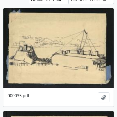
000035.pdf
Aggiu