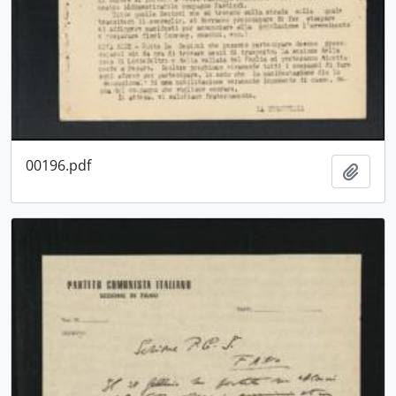
00196.pdf
Aggiu