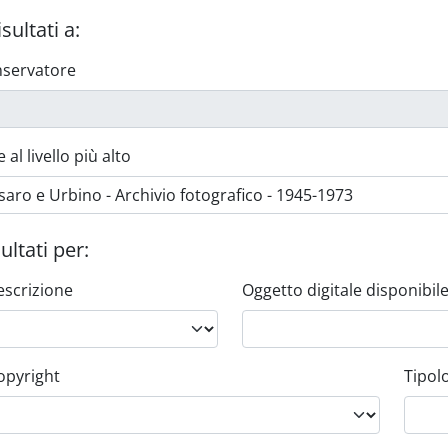
isultati a:
onservatore
al livello più alto
sultati per:
descrizione
Oggetto digitale disponibil
opyright
Tipol