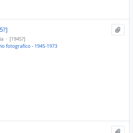
5?]
Aggiu
ia
·
[1945?]
vio fotografico - 1945-1973
Aggiu