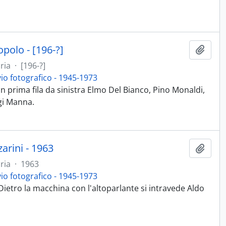
opolo - [196-?]
Aggiu
ria
·
[196-?]
vio fotografico - 1945-1973
In prima fila da sinistra Elmo Del Bianco, Pino Monaldi,
gi Manna.
zarini - 1963
Aggiu
ria
·
1963
vio fotografico - 1945-1973
 Dietro la macchina con l'altoparlante si intravede Aldo