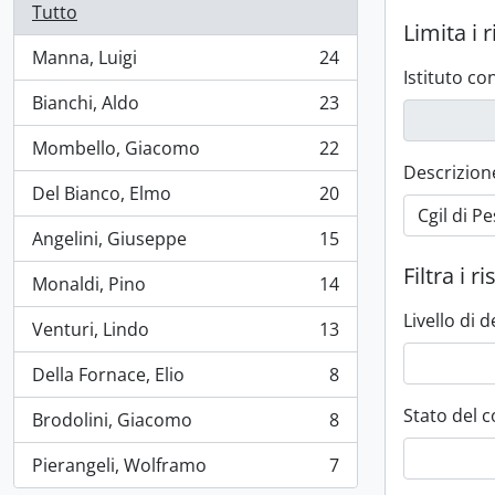
Tutto
Limita i r
Manna, Luigi
24
, 24 risultati
Istituto c
Bianchi, Aldo
23
, 23 risultati
Mombello, Giacomo
22
, 22 risultati
Descrizione 
Del Bianco, Elmo
20
, 20 risultati
Angelini, Giuseppe
15
, 15 risultati
Filtra i ri
Monaldi, Pino
14
, 14 risultati
Livello di 
Venturi, Lindo
13
, 13 risultati
Della Fornace, Elio
8
, 8 risultati
Stato del c
Brodolini, Giacomo
8
, 8 risultati
Pierangeli, Wolframo
7
, 7 risultati