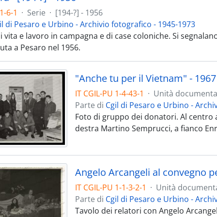
1-6-1
·
Serie
·
[194-?] - 1956
il di Pesaro e Urbino - Archivio fotografico - 1945-1973
 vita e lavoro in campagna e di case coloniche. Si segnalan
uta a Pesaro nel 1956.
"Anche tu per il Vietnam" - 1967
IT CGIL-PU 1-4-43-1
·
Unità documenta
Parte di
Cgil di Pesaro e Urbino - Archi
Foto di gruppo dei donatori. Al centro
destra Martino Semprucci, a fianco Enri
Angelo Arcangeli al convegno pe
IT CGIL-PU 1-1-3-2-1
·
Unità document
Parte di
Cgil di Pesaro e Urbino - Archi
Tavolo dei relatori con Angelo Arcangel