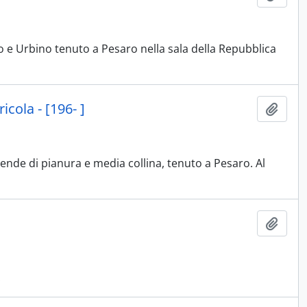
o e Urbino tenuto a Pesaro nella sala della Repubblica
cola - [196- ]
Aggiu
iende di pianura e media collina, tenuto a Pesaro. Al
Aggiu
.