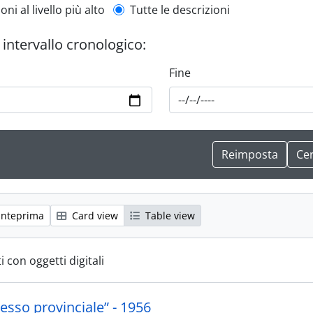
l description filter
oni al livello più alto
Tutte le descrizioni
r intervallo cronologico:
Fine
anteprima
Card view
Table view
i con oggetti digitali
esso provinciale” - 1956