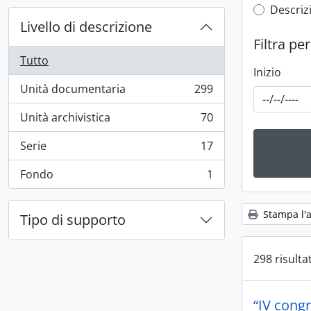
Top-leve
Descrizi
Livello di descrizione
Filtra pe
Tutto
Inizio
Unità documentaria
299
, 299 risultati
Unità archivistica
70
, 70 risultati
Serie
17
, 17 risultati
Fondo
1
, 1 risultati
Stampa l'
Tipo di supporto
298 risultat
“IV congr