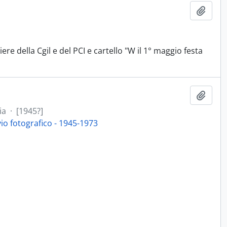
Aggiu
 della Cgil e del PCI e cartello "W il 1° maggio festa
Aggiu
ia
·
[1945?]
vio fotografico - 1945-1973