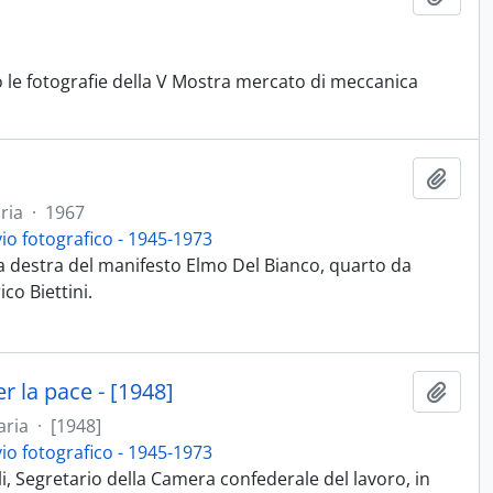
o le fotografie della V Mostra mercato di meccanica
Aggiu
ria
·
1967
vio fotografico - 1945-1973
 a destra del manifesto Elmo Del Bianco, quarto da
co Biettini.
r la pace - [1948]
Aggiu
aria
·
[1948]
vio fotografico - 1945-1973
i, Segretario della Camera confederale del lavoro, in