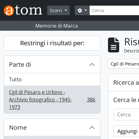
Skip to main content
Cerca
Search options
Scorri
Memorie di Marca
Ris
Restringi i risultati per:
Descriz
Parte di
Remove filter:
Cgil di Pesaro
Tutto
Ricerca 
Cgil di Pesaro e Urbino -
Cerca le
Archivio fotografico - 1945-
386
, 386 risultati
1973
Nome
Aggiungi 