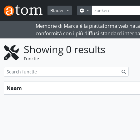
Skip to main content
zoeken
Search options
Blader
Memorie di Marca è la piattaforma web nata per
conformità con i più diffusi standard interna
Showing 0 results
Functie
zoeke
Naam