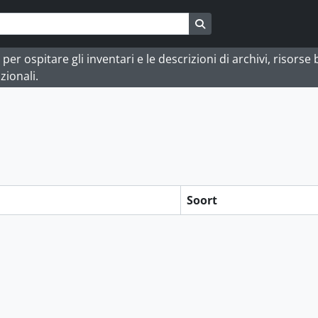
Search in browse page
 ospitare gli inventari e le descrizioni di archivi, risorse bi
zionali.
n
Soort