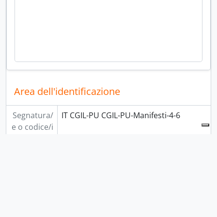
Area dell'identificazione
Segnatura/
IT CGIL-PU CGIL-PU-Manifesti-4-6
e o codice/i
identificativ
o/i
Titolo
“Conferenza internazionale per un
lavoro dignitoso” - 2009
Date
2009 (Creazione)