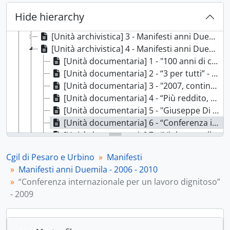
[Unità archivistica] 1 - Manifesti anni Ottanta - 1980 - 1989, 1980 - 1989
Hide hierarchy
[Unità archivistica] 2 - Manifesti anni Novanta - 1990-1999, 1990-1999
[Unità archivistica] 3 - Manifesti anni Duemila - 2000 - 2005, 2000 - 2005
[Unità archivistica] 4 - Manifesti anni Duemila - 2006 - 2010, 2006 - 2010
[Unità documentaria] 1 - "100 anni di conquiste di lotte" - 2006, 2006
[Unità documentaria] 2 - “3 per tutti” - 2006, 2006
[Unità documentaria] 3 - "2007, continuano a farci del male" - 2007, 2007
[Unità documentaria] 4 - “Più reddito, più sicurezza” - 2008, 2008
[Unità documentaria] 5 - "Giuseppe Di Vittorio fra memoria e progetto" - 2008, 2008
[Unità documentaria] 6 - “Conferenza internazionale per un lavoro dignitoso” - 2009, 2009
[Unità documentaria] 7 - “Violenza sulle donne diamoci un taglio” - 2009, 2009
[Unità documentaria] 8 - “Lavoro e imprese dentro e oltre la crisi” - 2010, 2010
Cgil di Pesaro e Urbino
Manifesti
[Unità documentaria] 9 - "Più diritti più democrazia" - [2010], 2010
Manifesti anni Duemila - 2006 - 2010
[Unità archivistica] 5 - Manifesti anni Duemila - 2011 - 2015, 2011 - 2015
“Conferenza internazionale per un lavoro dignitoso”
[Unità archivistica] 6 - Manifesti anni Duemila - 2016 - 2021, 2016 - 2021
- 2009
[Fondo] Film - Film - Federazione italiana lavoratori del mare - 1945-1978; [1986?], 1945 - 1978; [1986?]
[Fondo] Autoferrotranvieri - Sindacato autoferrotranvieri - 1959-1975, 1959 - 1975
[Fondo] Fidag - Fidag - Federazione italiana dipendenti aziende gas - 1954-1977, 1954-1977