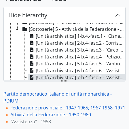
[Sottoserie] 1 - Attività Consiglio direttivo - 1953-1960, 1953-1960
[Sottoserie] 2 - Protocolli della corrispondenza - 1954-1959, 1954-1959
Hide hierarchy
[Sottoserie] 3 - Corrispondenza - 1947-1965; 1967-1968; 1971, 1947-1965; 1967-1968; 1971
[Sottoserie] 4 - Circolari - 1947-1966, 1947-1963
[Sottoserie] 5 - Attività della Federazione - 1950-1960, 1950-1960
[Unità archivistica] 1-b.4.-fasc.1 - "Cisnal o altro movimento sindacale" - 1950-1956, 1950-1956
[Unità archivistica] 2-b.4-fasc.2 - Corrispondenza assistenza PNM - 1950-1956, 1950-1956
[Unità archivistica] 3-b.4-fasc.3 - "Circolo sportivo Grimaldi" - [1957], 1957
[Unità archivistica] 4-b.4-fasc.4 - Petizione per restituzione salme reali - [1957], 1957
[Unità archivistica] 5-b.4-fasc.5 - "Ambulatorio medico" - 1957-1959, 1957-1959
[Unità archivistica] 6-b.4-fasc.6 - "Assistenza e beneficenza" - 1957-1959, 1957-1959
[Unità archivistica] 7-b.4-fasc.7 - "Assistenza" - 1958, 1958
[Unità archivistica] 8-b.4-fasc.8 - Assistenza Partito democratico italiano - 1960, 1960
[Serie] 4 - Organizzazione - 1948-1968, 1948-1968
Partito democratico italiano di unità monarchica -
[Serie] 5 - Amministrazione - 1948-1966 con docc. 1946, 1946-1966
PDIUM
[Serie] 6 - Federazione provinciale. Sezioni - 1947-1960, 1947-1960
Federazione provinciale - 1947-1965; 1967-1968; 1971
[Serie] 7 - Movimento femminile - 1948-1961, 1948-1961
Attività della Federazione - 1950-1960
[Serie] 8 - Movimento giovanile - 1948-1963, 1948-1963
"Assistenza" - 1958
[Serie] 9 - Stampa e propaganda - 1947-1961 con doc. 1930, 1947-1961