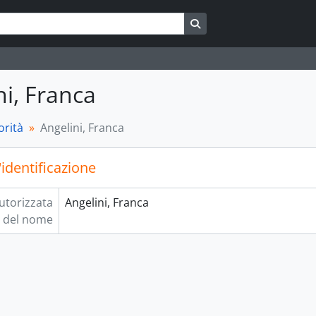
Search in browse page
ni, Franca
orità
Angelini, Franca
'identificazione
utorizzata
Angelini, Franca
del nome