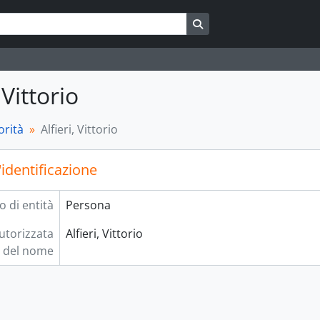
Search in browse page
 Vittorio
orità
Alfieri, Vittorio
'identificazione
o di entità
Persona
utorizzata
Alfieri, Vittorio
del nome