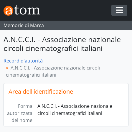
Skip to main content
Togg
Memorie di Marca
A.N.C.C.I. - Associazione nazionale
circoli cinematografici italiani
Record d'autorità
A.N.C.C.I. - Associazione nazionale circoli
cinematografici italiani
Area dell'identificazione
Forma
A.N.C.C.I. - Associazione nazionale
autorizzata
circoli cinematografici italiani
del nome