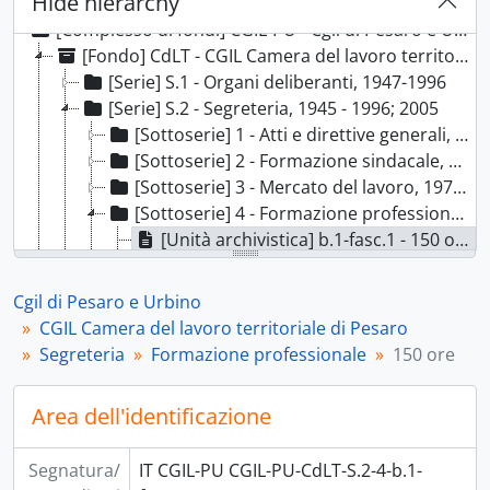
Hide hierarchy
[Complesso di fondi] CGIL-PU - Cgil di Pesaro e Urbino, 1944-1997; 2001-2023 con docc. 1920; 1937
[Fondo] CdLT - CGIL Camera del lavoro territoriale di Pesaro, 1945 - 2021
[Serie] S.1 - Organi deliberanti, 1947-1996
[Serie] S.2 - Segreteria, 1945 - 1996; 2005
[Sottoserie] 1 - Atti e direttive generali, 1945 - 1994
[Sottoserie] 2 - Formazione sindacale, 1955 - 1993
[Sottoserie] 3 - Mercato del lavoro, 1977 - 1995
[Sottoserie] 4 - Formazione professionale, 1977 - 1994
[Unità archivistica] b.1-fasc.1 - 150 ore, 1977 - 1994 Con lac. 1981-1988
[Unità archivistica] b.1-fasc.2 - Formazione professionale Fse, 1981 - 1983
[Unità archivistica] b.1-fasc.3 - Regione Marche - nomina comitati di gestione Fse, 1982 - 1983
Cgil di Pesaro e Urbino
[Unità archivistica] b.1-fasc.4 - Formazione professionale Cgil Pesaro - Fse, 1983 - 1984 con docc. 1988
CGIL Camera del lavoro territoriale di Pesaro
[Unità archivistica] b.1-fasc.5 - Mercato del lavoro - Fse - formazione professionale, 1983 - 1984
Segreteria
Formazione professionale
150 ore
[Unità archivistica] b.2-fasc.6 - Formazione professionale Cgil Marche - Fse, 1983 - 1987 con lac. 1984-1985
[Unità archivistica] b.2-fasc.7 - "Relazione formazione professionale", 1984
Area dell'identificazione
[Unità archivistica] b.2-fasc.8 - Fse - Sostegno all'occupazione giovanile, 1985
[Unità archivistica] b.2-fasc.9 - Contratti di formazione lavoro, 1985 - 1987
Segnatura/
IT CGIL-PU CGIL-PU-CdLT-S.2-4-b.1-
[Unità archivistica] b.2-fasc.10 - Corso Fse per incisori musicali, 1985 - 1987