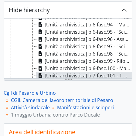
[Unità archivistica] b.6-fasc.91 - Sciopero generale sulla legge finanziaria, 1985
Hide hierarchy
[Unità archivistica] b.6-fasc.92 - Manifestazione 20 nov. 1985 a Pesaro, 1985
[Unità archivistica] b.6-fasc.93 - "1 maggio 1987", 1986 - 1987
[Unità archivistica] b.6-fasc.94 - "Manifestazione pensionati Roma 17-11-1987", 1987
[Unità archivistica] b.6-fasc.95 - "Sciopero 20/11/1987 artigianato", 1987
[Unità archivistica] b.6-fasc.96 - Assemblea nazionale di lavoratori comunisti, 1987
[Unità archivistica] b.6-fasc.97 - "Sciopero generale 25/11/1987", 1987
[Unità archivistica] b.6-fasc.98 - "Sciopero artigianato 8/3/88", 1988
[Unità archivistica] b.6-fasc.99 - Riforma fiscale, 1988
[Unità archivistica] b.6-fasc.100 - Manifestazione Roma Legge 194, 1989
[Unità archivistica] b.7-fasc.101 - 1 maggio Urbania contro Parco Ducale, 1989 - 1990
[Unità archivistica] b.7-fasc.102 - Scioperi unitari vari, 1989 - 1993 Con lac. 1990
[Unità archivistica] b.7-fasc.103 - Tutela degli immigrati ed extracomunitari, 1990
Cgil di Pesaro e Urbino
[Unità archivistica] b.7-fasc.104 - Lavoratori piccole imprese, 1990
CGIL Camera del lavoro territoriale di Pesaro
[Unità archivistica] b.7-fasc.105 - Riforma Cassa integrazione e guadagni, 1990
Attività sindacale
Manifestazioni e scioperi
[Unità archivistica] b.7-fasc.106 - Sciopero Amga e Enel, 29 settembre 1992
1 maggio Urbania contro Parco Ducale
[Unità archivistica] b.7-fasc.107 - Manifestazione a Palermo contro la Mafia del 27 giu. 1992, 1992
[Unità archivistica] b.7-fasc.108 - Sciopero contro la situazione economica della regione Marche del 16-12-92, 1992
Area dell'identificazione
[Unità archivistica] b.7-fasc.109 - Sciopero generale in Ancona 16 dicembre, 1992