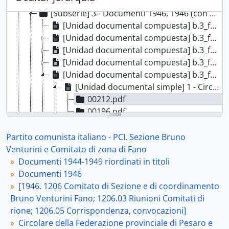
[Subserie] 2 - Documenti 1945, 1945 (con documenti del 1944)
[Subserie] 3 - Documenti 1946, 1946 (con documenti del 1936, 1938-1939)
[Unidad documental compuesta] b.3_fasc.1 - [1946. 200 Documenti su Problemi giovanili; 200.01 Movimento Giovani Comunisti e Sezione Lavoro Giovanile, cellule giovanili], 1946
[Unidad documental compuesta] b.3_fasc.2 - [1946. 401 Partito Socialista Italiano. 402 Partito Repubblicano Italiano. 418 Partito d'Azione. 508 CLN], 1946
[Unidad documental compuesta] b.3_fasc.3 - [1946. 1202 Comitato federale di Pesaro. Verbali, documenti, convocazioni. 1203 Segretario, Segreteria, Direzione della Federazione di Pesaro. Verbali, documenti, convocazioni], 1946
[Unidad documental compuesta] b.3_fasc.4 - [1946. 1205 Segretario, Segreteria della Sezione di Fano Bruno Venturini; 1205.02 Avvisi, resoconti conferenze, comizi; 1205.05 Corrispondenza, convocazioni; 1205.07 Sussidi e assistenza], 1946
[Unidad documental compuesta] b.3_fasc.5 - [1946. 1206 Comitato di Sezione e di coordinamento Bruno Venturini Fano; 1206.03 Riunioni Comitati di rione; 1206.05 Corrispondenza, convocazioni], 1946
[Unidad documental simple] 1 - Circolare della Federazione provinciale di Pesaro e Urbino del Partito comunista italiano - PCI destinata alle sezioni, Pesaro, 30 settembre 1946
00212.pdf
00196.pdf
[Unidad documental simple] 2 - Lettera della Segreteria della Federazione provinciale di Pesaro e Urbino del Partito comunista italiano - PCI destinata alle sezioni, [Pesaro, ottobre 1946]
[Unidad documental simple] 3 - Lettera di Bruno Fazi per il Comitato di sezione della Sezione di Fano del Partito comunista italiano - PCI, Fano, 12 novembre 1946
Partito comunista italiano - PCI. Sezione Bruno
[Unidad documental compuesta] b.3_fasc.6 - [1946. 1209 Cellule della Sezione di Fano; 1209.01 Elenchi componenti e segretari delle cellule e dei Comitati di cellula; 1209.02 Relazioni politico-amministrative mensili], 1946
Venturini e Comitato di zona di Fano
[Unidad documental compuesta] b.3_fasc.7 - [1946. 1209 Cellule della Sezione di Fano; 1209.03 Relazioni riunioni di cellula; 1209.05 Convocazioni, corrispondenza], 1946
Documenti 1944-1949 riordinati in titoli
[Unidad documental compuesta] b.3_fasc.8 - [1946. 1301 Organizzazione Sezione di Fano; 1301.04 Tesseramento; 1301.05 Provvedimenti disciplinari, dimissioni dal Partito; 1301.06 Note biografiche e richieste d'iscrizione; 1301.07 Richieste informazioni; 1301.08 Comitato Organizzazione Cellule], 1946
Documenti 1946
[Unidad documental compuesta] b.3_fasc.9 - [1946. 1302 Problemi e organizzazione giovanile; 1302.07 Problemi della pesca e portuali; 1302.08 Problemi dell'Agricoltura], 1946 (con documenti del 1936, 1938-1939)
[1946. 1206 Comitato di Sezione e di coordinamento
[Unidad documental compuesta] b.3_fasc.10 - [1946. 1303 Sezione Agit-Prop; 1303.03 Diffusione stampa, di quotidiani, riviste, opuscoli; 1303.05 Giornale murale; 1303.06 Trasmissione articoli alla stampa; 1303.07 Celebrazioni, commemorazioni, anniversari], 1946
Bruno Venturini Fano; 1206.03 Riunioni Comitati di
[Unidad documental compuesta] b.3_fasc.11 - [1946. 1304 Problemi attività artistico-culturali; 1304.03 Gruppo Rinascita], 1946
rione; 1206.05 Corrispondenza, convocazioni]
[Unidad documental compuesta] b.3_fasc.12 - [1946. 1309 Problemi relativi al Comune di Fano; 1309.01 Problemi Giunta comunale di Fano; 1309.02 Documenti della Giunta provinciale sul Comune di Fano; 1309.03 Problemi relativi all'Amministrazione comunale ed Enti locali (ECA, IRAB ecc.)], 1946
Circolare della Federazione provinciale di Pesaro e