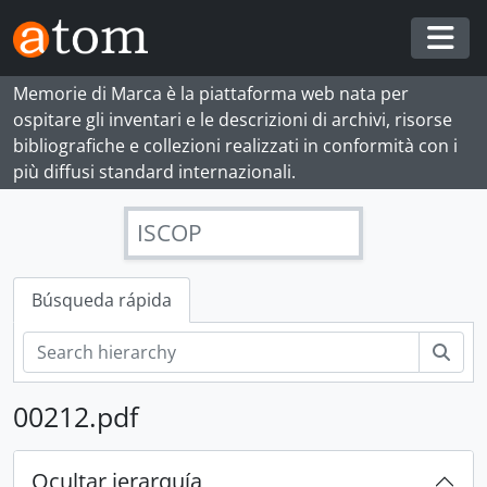
Skip to main content
Togg
Memorie di Marca è la piattaforma web nata per
ospitare gli inventari e le descrizioni di archivi, risorse
bibliografiche e collezioni realizzati in conformità con i
più diffusi standard internazionali.
ISCOP
Búsqueda rápida
Bús
00212.pdf
[Fondo] APCISBVCZF - Partito comunista italiano - PCI. Sezione Bruno Venturini e Comitato di zona di Fano, 1944-1983 (con lacune e documenti del [1930-1943?])
[Serie] 1 - Documenti 1944-1949 riordinati in titoli, 1944-1949 con documenti del 1936, 1938-1939
[Subserie] 1 - Documenti 1944, 1944 (con documenti del 1945)
Ocultar jerarquía